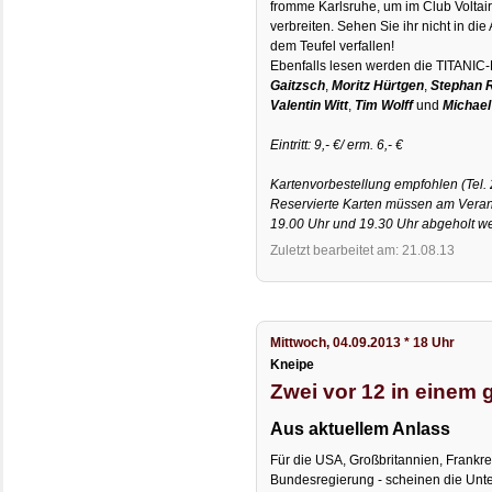
fromme Karlsruhe, um im Club Voltair
verbreiten. Sehen Sie ihr nicht in di
dem Teufel verfallen!
Ebenfalls lesen werden die TITANIC
Gaitzsch
,
Moritz Hürtgen
,
Stephan 
Valentin Witt
,
Tim Wolff
und
Michael
Eintritt: 9,- €/ erm. 6,- €
Kartenvorbestellung empfohlen (Tel. 
Reservierte Karten müssen am Verans
19.00 Uhr und 19.30 Uhr abgeholt w
Zuletzt bearbeitet am: 21.08.13
Mittwoch, 04.09.2013 * 18 Uhr
Kneipe
Zwei vor 12 in einem 
Aus aktuellem Anlass
Für die USA, Großbritannien, Frankrei
Bundesregierung - scheinen die Un