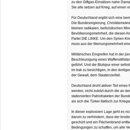
zu den Giftgas-Einsätzen nahe Dama
Sie alle setzen auf Krieg, auf einen 
Für Deutschland ergibt sich eine bem
Die Bundesregierung, Christdemokrat
kleinen radikalen, bellizistischen Mi
Bevölkerungsmehrheit, die diesen Angr
Partei DIE LINKE. Um den Syrien-Krie
muss aus der Meinungsmehrheit ein
Militärisches Eingreifen hat in der 
Beschleunigung eines Waffenstillsta
geführt. Und die Blutspur einer selbst
im Irak zu besichtigen, in den dortige
der Gewalt, dem Staatenzerfall.
Deutschland droht aktiver Teil eines 
werden, nicht zuletzt durch die an de
stationierten Patriotraketen der Bund
als sich die Türkei faktisch zur Kriegsp
In dieser explosiven Lage geht es ni
darum zu verhindern, dass der brode
geschürt und ein Flächenbrand entfach
Bedingungen zu schaffen, um alle V