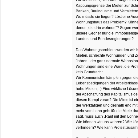
Wir versuchen, die Forderungen der 
Kappungsgrenze der Mieten zur Sch
Banken, Bauindustrie und Vermietern
Wo müsste sie liegen? Löst eine Aus
Wohnungsbaus das Problem? Können w
denen, die drin wohnen”? Gegen wen 
unsere Gegner nur die Immobiliens
Landes- und Bundesregierungen?
Das Wohnungsproblem werden wir im 
Mieten, schlechte Wohnungen und Z
Jahren - der ganz normale Wahnsinn d
Wohnungen sind eine Ware, die Profi
kein Grundrecht.
Wir Kommunisten kämpfen gegen die
Lebensbedigungen der Arbeiterklass
hohe Mieten,...) Eine wirkliche Lösun
der Abschaffung des Kapitalismus g
diesen Kampf voran? Die Miete ist e
der Werktätigen und deshalb eng mi
mehr vom Lohn geht für die Miete dra
sagt, muss auch „Rauf mit den Löhne
Wie können wir uns wehren? Wie k
verhindern? Wie kann Protest zusa