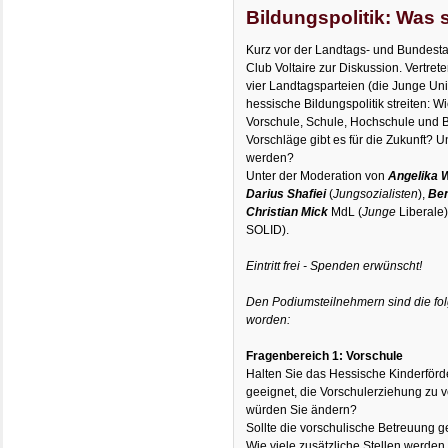
Bildungspolitik: Was 
Kurz vor der Landtags- und Bundest
Club Voltaire zur Diskussion. Vertre
vier Landtagsparteien (die Junge Uni
hessische Bildungspolitik streiten: W
Vorschule, Schule, Hochschule und 
Vorschläge gibt es für die Zukunft? Un
werden?
Unter der Moderation von
Angelika 
Darius Shafiei
(
Jungsozialisten
),
Be
Christian Mick
MdL (
Junge
Liberale
SOLID).
Eintritt frei - Spenden erwünscht!
Den Podiumsteilnehmern sind die fo
worden:
Fragenbereich 1: Vorschule
Halten Sie das Hessische Kinderförd
geeignet, die Vorschulerziehung zu 
würden Sie ändern?
Sollte die vorschulische Betreuung g
Wie viele zusätzliche Stellen werden