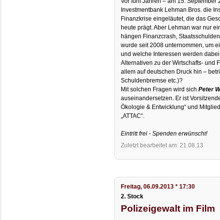
Vor fünf Jahren – am 15. September 2
Investmentbank Lehman Bros. die In
Finanzkrise eingeläutet, die das Gesc
heute prägt. Aber Lehman war nur ein
hängen Finanzcrash, Staatsschulde
wurde seit 2008 unternommen, um ei
und welche Interessen werden dabei 
Alternativen zu der Wirtschafts- und F
allem auf deutschen Druck hin – betr
Schuldenbremse etc.)?
Mit solchen Fragen wird sich
Peter W
auseinandersetzen. Er ist Vorsitzend
Ökologie & Entwicklung“ und Mitglied
„ATTAC“.
Eintritt frei - Spenden erwünscht!
Zuletzt bearbeitet am: 21.08.13
Freitag, 06.09.2013 * 17:30
2. Stock
Polizeigewalt im Film