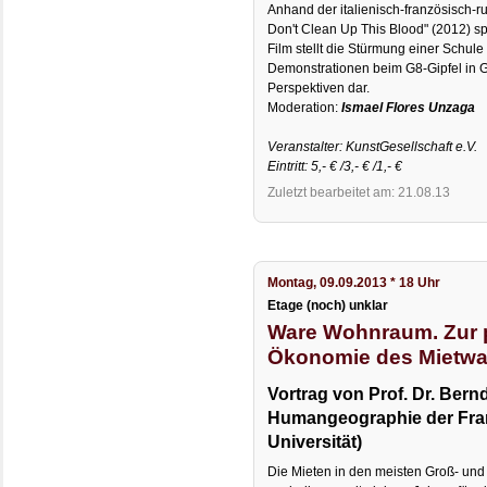
Anhand der italienisch-französisch-
Don't Clean Up This Blood" (2012) s
Film stellt die Stürmung einer Schule
Demonstrationen beim G8-Gipfel in
Perspektiven dar.
Moderation:
Ismael Flores Unzaga
Veranstalter: KunstGesellschaft e.V.
Eintritt: 5,- € /3,- € /1,- €
Zuletzt bearbeitet am: 21.08.13
Montag, 09.09.2013 * 18 Uhr
Etage (noch) unklar
Ware Wohnraum. Zur p
Ökonomie des Mietw
Vortrag von Prof. Dr. Bernd 
Humangeographie der Fran
Universität)
Die Mieten in den meisten Groß- und