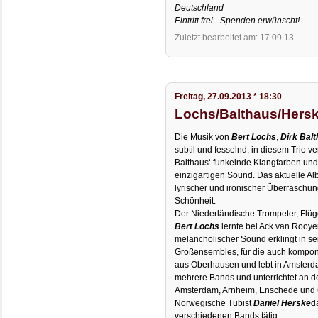
Deutschland
Eintritt frei - Spenden erwünscht!
Zuletzt bearbeitet am: 17.09.13
Freitag, 27.09.2013 * 18:30
Lochs/Balthaus/Hers
Die Musik von
Bert Lochs
,
Dirk Bal
subtil und fesselnd; in diesem Trio ve
Balthaus‘ funkelnde Klangfarben und
einzigartigen Sound. Das aktuelle Al
lyrischer und ironischer Überraschu
Schönheit.
Der Niederländische Trompeter, Flüg
Bert Lochs
lernte bei Ack van Rooye
melancholischer Sound erklingt in s
Großensembles, für die auch komponi
aus Oberhausen und lebt in Amsterdam
mehrere Bands und unterrichtet an 
Amsterdam, Arnheim, Enschede und 
Norwegische Tubist
Daniel Herske
d
verschiedenen Bands tätig.