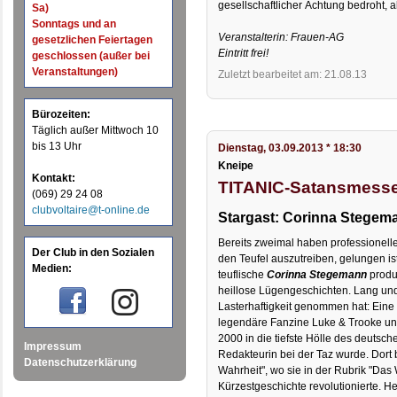
gesellschaftlicher Ächtung bedroht, ab
Sa)
Sonntags und an
Veranstalterin: Frauen-AG
gesetzlichen Feiertagen
Eintritt frei!
geschlossen (außer bei
Veranstaltungen)
Zuletzt bearbeitet am: 21.08.13
Bürozeiten:
Täglich außer Mittwoch 10
bis 13 Uhr
Dienstag, 03.09.2013 * 18:30
Kneipe
Kontakt:
TITANIC-Satansmess
(069) 29 24 08
clubvoltaire@t-online.de
Stargast: Corinna Stegem
Bereits zweimal haben professionelle
Der Club in den Sozialen
den Teufel auszutreiben, gelungen ist
Medien:
teuflische
Corinna Stegemann
produ
heillose Lügengeschichten. Lang und 
Lasterhaftigkeit genommen hat: Eine 
legendäre Fanzine Luke & Trooke und 
2000 in die tiefste Hölle des deuts
Impressum
Redakteurin bei der Taz wurde. Dort b
Datenschutzerklärung
Wahrheit", wo sie in der Rubrik "Das
Kürzestgeschichte revolutionierte. 