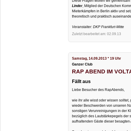
Diese Fragen wollen wir gemeinsam 
Linder
, Mitglied der Deutschen Komm
Mieterkämpfen in Berlin aktiv und se
theoretisch und praktisch auseinande
Veranstalter: DKP Frankfurt-Mitte
Zuletzt bearbeitet am: 02.09.13
Samstag, 14.09.2013 * 19 Uhr
Ganzer Club
RAP ABEND IM VOLTAIR
Fällt aus
Liebe Besucher des RapAbends,
wie ihr alle wisst oder wissen sollte
wieder Beschwerden von unseren Na
sonstigen Verunreinigungen in der K
bezüglich des Lautstärkepegels der 
aufhaltenden Gäste dieser besagten