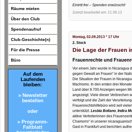
Eintritt frei – Spenden erwünscht!
Räume mieten
Zuletzt bearbeitet am: 21.08.13
Über den Club
Spendenaufruf
Montag, 02.09.2013 * 17 Uhr
Club-Geschichte(n)
2. Stock
Die Lage der Frauen i
Für die Presse
Frauenrechte und Frauenr
Büro
Vor einem Jahr wurde in Nicaragua d
Auf dem
gegen Gewalt an Frauen“ in der Nat
Laufenden
Die Situation der Frauen in Nicarag
bleiben:
Machismo. In den ersten drei Monat
Land über 8.700 Anzeigen wegen M
» Newsletter
angezeigt. Viele dieser Verbrechen 
bestellen
verfolgt und die Zahl der Verurteilun
Frauenrechtshilfebüro wird seit viele
oder
unterstützt.
Lesbia Boltano
,
Indira M
aktive Vertreterinnen des Frauenzen
» Programm-
Chamorro“ in unserer nicaraguanisch
Faltblatt
Gast in Frankfurt und berichten authen