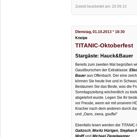
Zuletzt bearbeitet am: 20.09.13
Dienstag, 01.10.2013 * 18:30
Kneipe
TITANIC-Oktoberfest
Stargäste: Hauck&Bauer
Bereits zum zweiten Mal begrüßen w
Gaudiburschen der Extraklasse:
Elia
Bauer
aus Offenbach. Der eine zeich
können Sie heute live und in Schwar
Bestaunen Sie das Beste, was die Fr
Sonntagszeitung wöchentlich zu biet
abgelehnt wurde. Legen Sie Ihr beste
vor Freude, wenn wir mit unserem 
Kracher nach dem anderen durch das Bi
und „Oans, zwoa, gsuffa!“
Ebenfalls lesen werden die TITANIC
Gaitzsch
,
Moritz Hürtgen
,
Stephan 
Wolff
und
Michael Ziegelwagner
.