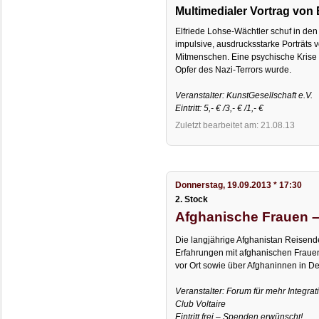
Multimedialer Vortrag von 
Elfriede Lohse-Wächtler schuf in de
impulsive, ausdrucksstarke Porträts v
Mitmenschen. Eine psychische Krise fü
Opfer des Nazi-Terrors wurde.
Veranstalter: KunstGesellschaft e.V.
Eintritt: 5,- € /3,- € /1,- €
Zuletzt bearbeitet am: 21.08.13
Donnerstag, 19.09.2013 * 17:30
2. Stock
Afghanische Frauen – 
Die langjährige Afghanistan Reisen
Erfahrungen mit afghanischen Frauen
vor Ort sowie über Afghaninnen in D
Veranstalter: Forum für mehr Integra
Club Voltaire
Eintritt frei – Spenden erwünscht!