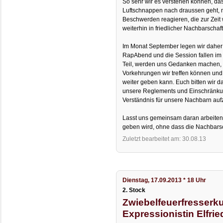
So sehr wir es verstehen können, d
Luftschnappen nach draussen geht, 
Beschwerden reagieren, die zur Zeit
weiterhin in friedlicher Nachbarschaf
Im Monat September legen wir daher 
RapAbend und die Session fallen im 
Teil, werden uns Gedanken machen, 
Vorkehrungen wir treffen können un
weiter geben kann. Euch bitten wir d
unsere Reglements und Einschränku
Verständnis für unsere Nachbarn auf
Lasst uns gemeinsam daran arbeiten
geben wird, ohne dass die Nachbarsch
Zuletzt bearbeitet am: 30.08.13
Dienstag, 17.09.2013 * 18 Uhr
2. Stock
Zwiebelfeuerfresserku
Expressionistin Elfri