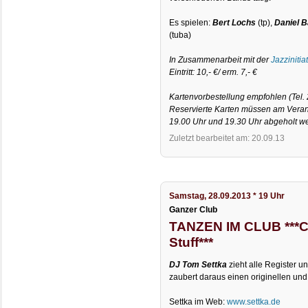
Es spielen:
Bert Lochs
(tp),
Daniel B
(tuba)
In Zusammenarbeit mit der
Jazzinitia
Eintritt: 10,- €/ erm. 7,- €
Kartenvorbestellung empfohlen (Tel. 
Reservierte Karten müssen am Verans
19.00 Uhr und 19.30 Uhr abgeholt w
Zuletzt bearbeitet am: 20.09.13
Samstag, 28.09.2013 * 19 Uhr
Ganzer Club
TANZEN IM CLUB ***C
Stuff***
DJ Tom Settka
zieht alle Register u
zaubert daraus einen originellen und f
Settka im Web:
www.settka.de