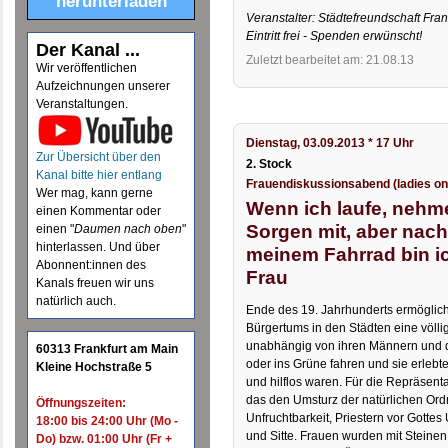
herunterladen
Veranstalter: Städtefreundschaft Fran
Eintritt frei - Spenden erwünscht!
Der Kanal ...
Zuletzt bearbeitet am: 21.08.13
Wir veröffentlichen
Aufzeichnungen unserer
Veranstaltungen.
Dienstag, 03.09.2013 * 17 Uhr
Zur Übersicht über den
2. Stock
Kanal bitte hier entlang
Frauendiskussionsabend (ladies on
Wer mag, kann gerne
Wenn ich laufe, nehme
einen Kommentar oder
Sorgen mit, aber nach
einen "
Daumen nach oben
"
hinterlassen. Und über
meinem Fahrrad bin i
Abonnent:innen des
Frau
Kanals freuen wir uns
natürlich auch.
Ende des 19. Jahrhunderts ermöglic
Bürgertums in den Städten eine völli
unabhängig von ihren Männern und 
60313 Frankfurt am Main
oder ins Grüne fahren und sie erleb
Kleine Hochstraße 5
und hilflos waren. Für die Repräsent
das den Umsturz der natürlichen Ord
Öffnungszeiten:
Unfruchtbarkeit, Priestern vor Gott
18:00 bis 24:00 Uhr (Mo -
und Sitte. Frauen wurden mit Steine
Do) bzw. 01:00 Uhr (Fr +