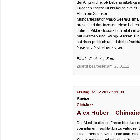
der Amtskirche, ob Lebensmittelskan
Friedrich Stoltze ist bis heute aktue
Eben ein Satiriker.
Mundartrezitator
Mario Gesiarz
, im 
präsentiert das facettenreiche Leben
Jahren. Viktor Gesiarz begleitet ih
mit Klezmer- und Swing-Stücken. Ein 
satirisch-politisch und dabei urfrankfu
Neu- und Nicht-Frankfurter.
Eintritt: 5,- /3,-/1,- Euro
Zuletzt bearbeitet am: 20.01.12
Freitag, 24.02.2012 * 19:30
Kneipe
ClubJazz
Alex Huber – Chimaira
Die Musiker dieses Ensembles lasse
von intimer Fragilität bis zu virtuoser
Eine lebendige Kommunikation, eine 
Klang und ein unglaubliches Gespür 