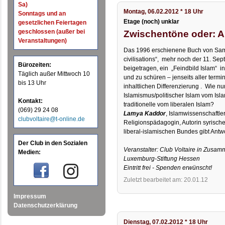
Sa)
Montag, 06.02.2012 * 18 Uhr
Sonntags und an
Etage (noch) unklar
gesetzlichen Feiertagen
geschlossen (außer bei
Zwischentöne oder: Au
Veranstaltungen)
Das 1996 erschienene Buch von Sam
civilisations“, mehr noch der 11. S
Bürozeiten:
beigetragen, ein „Feindbild Islam“ in 
Täglich außer Mittwoch 10
und zu schüren – jenseits aller termi
bis 13 Uhr
inhaltlichen Differenzierung . Wie n
Islamismus/politischer Islam vom Isla
Kontakt:
traditionelle vom liberalen Islam?
(069) 29 24 08
Lamya Kaddor
, Islamwissenschaftle
clubvoltaire@t-online.de
Religionspädagogin, Autorin syrische
liberal-islamischen Bundes gibt Antw
Der Club in den Sozialen
Veranstalter: Club Voltaire in Zusam
Medien:
Luxemburg-Stiftung Hessen
Eintritt frei - Spenden erwünscht!
Zuletzt bearbeitet am: 20.01.12
Impressum
Datenschutzerklärung
Dienstag, 07.02.2012 * 18 Uhr