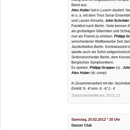
Band aus.
Alex Huber
hat in Luzern studiert. 
er u. a. mit dem Trios Sonar Ensembl
und Lauren Kinsella.
John Schröder
Frankfurt nach Berlin. Viele kennen i
als großartigen Gitarristen und Schla
nun als Pianist zu erleben.
Philipp G
verschiedener Wettbewerbe.Seit Janua
Jazzkollektivs Berlin. Kontrabassist i
spielte auch als Solist zeitgenössis
Sinfonieorchester Berlin, dem Konze
Bergischen Symphonikern.
Es spielen:
Philipp Gropper
(s) ,
Joh
Alex Huber
(dr, comp)
In Zusammenarbeit mit der Jazzinitiat
Eintritt: 9,- €/ erm. 6,- €/ 1,- €
Zuletzt bearbeitet am: 20.01.12
Samstag, 25.02.2012 * 20 Uhr
Ganzer Club