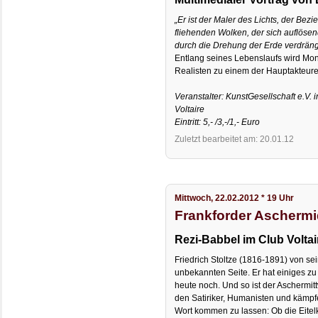
„Er ist der Maler des Lichts, der Be
fliehenden Wolken, der sich auflösen
durch die Drehung der Erde verdräng
Entlang seines Lebenslaufs wird Mon
Realisten zu einem der Hauptakteure
Veranstalter: KunstGesellschaft e.V
Voltaire
Eintritt: 5,- /3,-/1,- Euro
Zuletzt bearbeitet am: 20.01.12
Mittwoch, 22.02.2012 * 19 Uhr
Frankforder Ascherm
Rezi-Babbel im Club Voltai
Friedrich Stoltze (1816-1891) von sei
unbekannten Seite. Er hat einiges zu 
heute noch. Und so ist der Aschermit
den Satiriker, Humanisten und kämpf
Wort kommen zu lassen: Ob die Eitelke