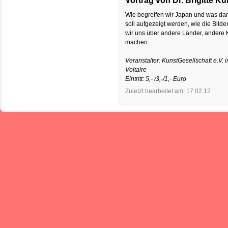
Vortrag von Dr. Brigitte Ku
Wie begreifen wir Japan und was dar
soll aufgezeigt werden, wie die Bilde
wir uns über andere Länder, andere
machen.
Veranstalter: KunstGesellschaft e.V
Voltaire
Eintritt: 5,- /3,-/1,- Euro
Zuletzt bearbeitet am: 17.02.12