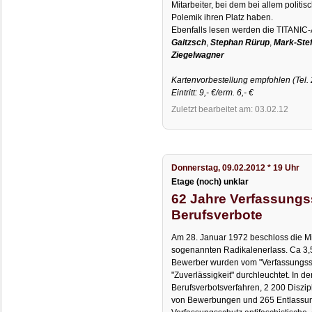
Mitarbeiter, bei dem bei allem polit
Polemik ihren Platz haben.
Ebenfalls lesen werden die TITANIC
Gaitzsch
,
Stephan Rürup
,
Mark-Stef
Ziegelwagner
Kartenvorbestellung empfohlen (Tel. 
Eintritt: 9,- €/erm. 6,- €
Zuletzt bearbeitet am: 03.02.12
Donnerstag, 09.02.2012 * 19 Uhr
Etage (noch) unklar
62 Jahre Verfassungs
Berufsverbote
Am 28. Januar 1972 beschloss die M
sogenannten Radikalenerlass. Ca 3,
Bewerber wurden vom "Verfassungssch
"Zuverlässigkeit" durchleuchtet. In de
Berufsverbotsverfahren, 2 200 Diszi
von Bewerbungen und 265 Entlassung