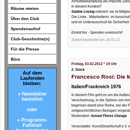
Armutsbekämpfung als implizite Ziel
in diesem Kontext?
Räume mieten
Sabine Lösing
referiert: sie ist Mit
Die Linke, Mitarbeiterin im Ausschu
Über den Club
und im Unterausschuß für Sicherheit
Spendenaufruf
Eintritt frei - Spenden erwünscht!
Club-Geschichte(n)
Zuletzt bearbeitet am: 20.01.12
Für die Presse
Büro
Freitag, 03.02.2012 * 19 Uhr
2. Stock
Auf dem
Francesco Rosi: Die M
Laufenden
bleiben:
Italien/Frankreich 1976
» Newsletter
In diesem Film geht es um die Aufdec
bestellen
Verschwörung, in die Spitzen von Arm
beginnen damit eine Reihe, bei der Fi
oder
zeitgeschichtlichen Bezügen vorgestel
Moderation:
Ismael Flores Unzaga
» Programm-
Faltblatt
Veranstalter: KunstGesellschaft e.V