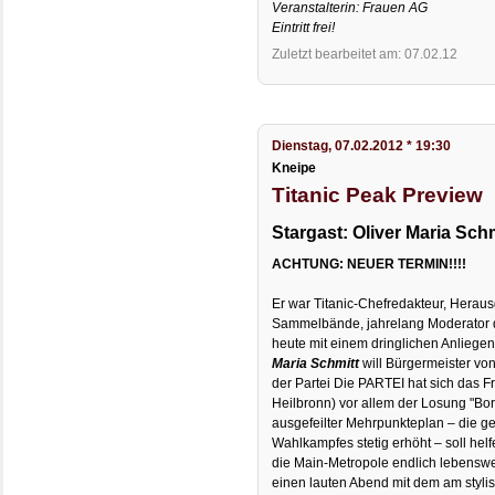
Veranstalterin: Frauen AG
Eintritt frei!
Zuletzt bearbeitet am: 07.02.12
Dienstag, 07.02.2012 * 19:30
Kneipe
Titanic Peak Preview
Stargast: Oliver Maria Schm
ACHTUNG: NEUER TERMIN!!!!
Er war Titanic-Chefredakteur, Heraus
Sammelbände, jahrelang Moderator d
heute mit einem dringlichen Anliegen
Maria Schmitt
will Bürgermeister von
der Partei Die PARTEI hat sich das Fr
Heilbronn) vor allem der Losung "Bori
ausgefeilter Mehrpunkteplan – die g
Wahlkampfes stetig erhöht – soll helf
die Main-Metropole endlich lebenswe
einen lauten Abend mit dem am stylis