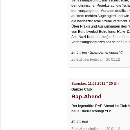
Verfassungsschutz antifaschistische,
demokratischer Projekte auf die "schw
den vergangenen Monaten deutlich, 
auf dem rechten Auge agiert und wie t
die neonazistische Szene verstrickt is
Über Praxis und Auswirkungen des "R
von Berufsverbot Betroffene.
Hans-Ch
Anti-Nazi-Koordination) referiert über
Verfassungsschutzes seit seiner Gr
Eintritt frei - Spenden erwünscht!
Zuletzt bearbeitet am: 20.01.12
Samstag, 11.02.2012 * 20 Uhr
Ganzer Club
Rap-Abend
Der legendäre RAP-Abend im Club Vol
neue Überraschung!
YO!
Eintritt frei!
Zuletzt bearbeitet am: 20.01.12