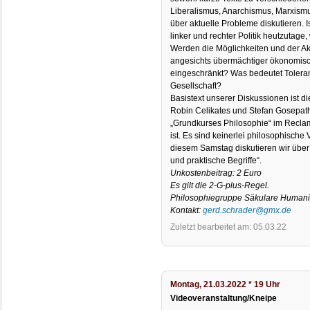
Liberalismus, Anarchismus, Marxism
über aktuelle Probleme diskutieren. 
linker und rechter Politik heutzutage
Werden die Möglichkeiten und der A
angesichts übermächtiger ökonomisc
eingeschränkt? Was bedeutet Toleranz
Gesellschaft?
Basistext unserer Diskussionen ist di
Robin Celikates und Stefan Gosepath
„Grundkurses Philosophie“ im Reclam
ist. Es sind keinerlei philosophisch
diesem Samstag diskutieren wir über
und praktische Begriffe“.
Unkostenbeitrag: 2 Euro
Es gilt die 2-G-plus-Regel.
Philosophiegruppe Säkulare Humani
Kontakt:
gerd.schrader@gmx.de
Zuletzt bearbeitet am: 05.03.22
Montag, 21.03.2022 * 19 Uhr
Videoveranstaltung/Kneipe