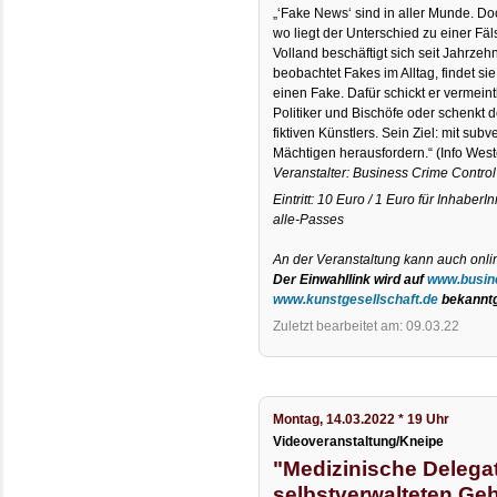
„‘Fake News‘ sind in aller Munde. Do
wo liegt der Unterschied zu einer Fä
Volland beschäftigt sich seit Jahrze
beobachtet Fakes im Alltag, findet sie
einen Fake. Dafür schickt er vermei
Politiker und Bischöfe oder schenkt d
fiktiven Künstlers. Sein Ziel: mit sub
Mächtigen herausfordern.“ (Info Wes
Veranstalter: Business Crime Control
Eintritt: 10 Euro / 1 Euro für InhaberI
alle-Passes
An der Veranstaltung kann auch onl
Der Einwahllink wird auf
www.busin
www.kunstgesellschaft.de
bekannt
Zuletzt bearbeitet am: 09.03.22
Montag, 14.03.2022 * 19 Uhr
Videoveranstaltung/Kneipe
"Medizinische Delegat
selbstverwalteten Geb