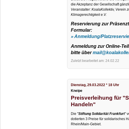
die Akzeptanz der Gesellschaft gänzli
Veranstalter: KoalaKollektiv, Verein 
Klimagerechtigkeit e.V.
Reservierung zur Präsenz
Formular:
» Anmeldung/Platzreservi
Anmeldung zur Online-Teil
bitte über
mail@koalakollek
Zuletzt bearbeitet am: 24.02.22
Dienstag, 29.03.2022 * 18 Uhr
Kneipe
Preisverleihung für "
Handeln"
Die "
Stiftung Solidarität Frankfurt
" 
dotierten 3 Preise für solidarische
Rhein/Main-Gebiet.