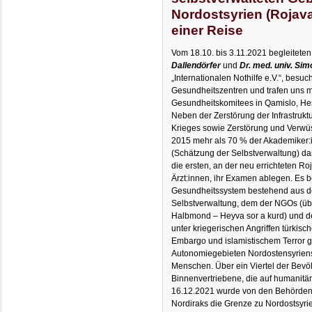
Nordostsyrien (Rojav
einer Reise
Vom 18.10. bis 3.11.2021 begleitete
Dallendörfer
und
Dr. med. univ. Si
„Internationalen Nothilfe e.V.“, bes
Gesundheitszentren und trafen uns m
Gesundheitskomitees in Qamislo, H
Neben der Zerstörung der Infrastruk
Krieges sowie Zerstörung und Verwüs
2015 mehr als 70 % der Akademiker:
(Schätzung der Selbstverwaltung) d
die ersten, an der neu errichteten Ro
Ärzt:innen, ihr Examen ablegen. Es be
Gesundheitssystem bestehend aus d
Selbstverwaltung, dem der NGOs (ü
Halbmond – Heyva sor a kurd) und de
unter kriegerischen Angriffen türkis
Embargo und islamistischem Terror g
Autonomiegebieten Nordostensyriens 
Menschen. Über ein Viertel der Bevöl
Binnenvertriebene, die auf humanitä
16.12.2021 wurde von den Behörden
Nordiraks die Grenze zu Nordostsyri