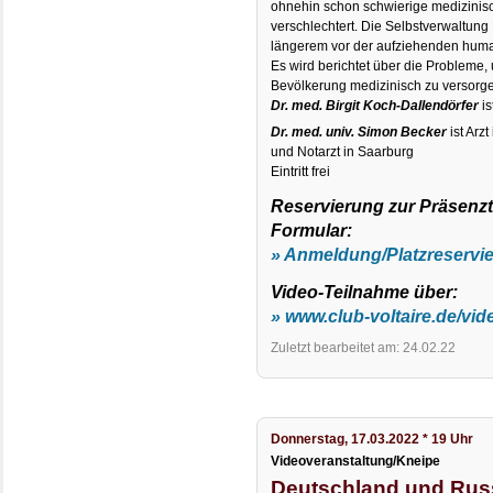
ohnehin schon schwierige medizinis
verschlechtert. Die Selbstverwaltung 
längerem vor der aufziehenden huma
Es wird berichtet über die Probleme
Bevölkerung medizinisch zu versorg
Dr. med. Birgit Koch-Dallendörfer
is
Dr. med. univ. Simon Becker
ist Arz
und Notarzt in Saarburg
Eintritt frei
Reservierung zur Präsenz
Formular:
» Anmeldung/Platzreservi
Video-Teilnahme über:
» www.club-voltaire.de/vid
Zuletzt bearbeitet am: 24.02.22
Donnerstag, 17.03.2022 * 19 Uhr
Videoveranstaltung/Kneipe
Deutschland und Russ