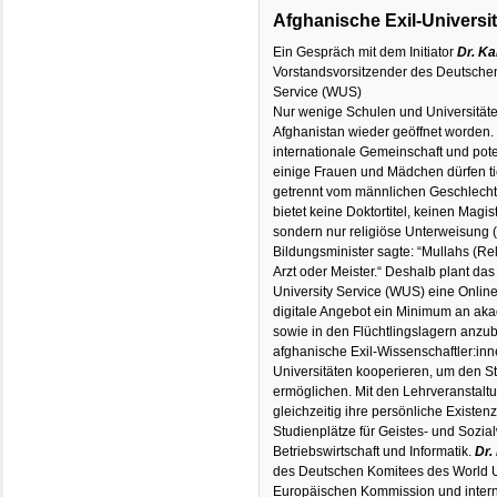
Afghanische Exil-Universit
Ein Gespräch mit dem Initiator
Dr. K
Vorstandsvorsitzender des Deutsche
Service (WUS)
Nur wenige Schulen und Universitäte
Afghanistan wieder geöffnet worden. 
internationale Gemeinschaft und pot
einige Frauen und Mädchen dürfen tief
getrennt vom männlichen Geschlecht 
bietet keine Doktortitel, keinen Mag
sondern nur religiöse Unterweisung (
Bildungsminister sagte: “Mullahs (Rel
Arzt oder Meister.“ Deshalb plant d
University Service (WUS) eine Online
digitale Angebot ein Minimum an aka
sowie in den Flüchtlingslagern anzu
afghanische Exil-Wissenschaftler:inn
Universitäten kooperieren, um den 
ermöglichen. Mit den Lehrveranstalt
gleichzeitig ihre persönliche Existen
Studienplätze für Geistes- und Sozia
Betriebswirtschaft und Informatik.
Dr.
des Deutschen Komitees des World Uni
Europäischen Kommission und interna