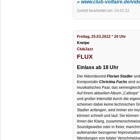
» www.club-voltaire.de/vid
Zuletzt bearbeitet am: 24.02.22
Freitag, 25.03.2022 * 20 Uhr
Kneipe
ClubJazz
FLUX
Einlass ab 18 Uhr
Der Akkordeonist
Florian Stadler
und
Komponistin
Christina Fuchs
sind sc
musikalisches Paar, das seinesgleich
Auf ihrem aktuellen Album „Calliope“ 
und großer Intensität durch die eige
scheinen dabei keine technischen 
Stadler anfangen, wird immer ein mu
können schnell und laut. Sie können g
ihnen der Klang, zusammenschmelzen
Soundgewebe oder in freier, manchmal
aufeinander bezogener Improvisatio
Wendungen von totaler Verschmelzung z