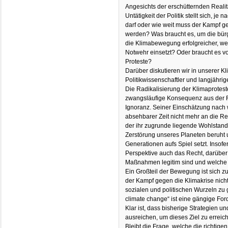
Angesichts der erschütternden Realit
Untätigkeit der Politik stellt sich, je
darf oder wie weit muss der Kampf ge
werden? Was braucht es, um die bürg
die Klimabewegung erfolgreicher, wen
Notwehr einsetzt? Oder braucht es v
Proteste?
Darüber diskutieren wir in unserer 
Politikwissenschaftler und langjährig
Die Radikalisierung der Klimaproteste
zwangsläufige Konsequenz aus der R
Ignoranz. Seiner Einschätzung nach w
absehbarer Zeit nicht mehr an die Re
der ihr zugrunde liegende Wohlstan
Zerstörung unseres Planeten beruht u
Generationen aufs Spiel setzt. Insofer
Perspektive auch das Recht, darüber
Maßnahmen legitim sind und welche 
Ein Großteil der Bewegung ist sich 
der Kampf gegen die Klimakrise nicht
sozialen und politischen Wurzeln zu
climate change“ ist eine gängige Fo
Klar ist, dass bisherige Strategien un
ausreichen, um dieses Ziel zu erreic
Bleibt die Frage, welche die richtige