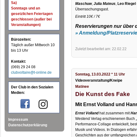
Sa)
Maschuw
,
Julia Mateus
,
Leo Riegel
Sonntags und an
Überraschungsgast.
gesetzlichen Feiertagen
Eintritt 10€ / 7€
geschlossen (außer bei
Veranstaltungen)
Reservierungen nur über 
» Anmeldung/Platzreservi
Bürozeiten:
Täglich außer Mittwoch 10
Zuletzt bearbeitet am: 22.02.22
bis 13 Uhr
Kontakt:
(069) 29 24 08
clubvoltaire@t-online.de
Sonntag, 13.03.2022 * 11 Uhr
Videoveranstaltung/Kneipe
Matinee
Der Club in den Sozialen
Medien:
Die Kunst des Fake
Mit Ernst Volland und Han
Ernst Volland
hat zusammen mit
Han
Westend Verlag erschienenen Buch „
Impressum
Performance-Collage entwickelt, best
Datenschutzerklärung
Musik und Videos. In Dialogen erfah
Geschichten aus der umfangreichen A