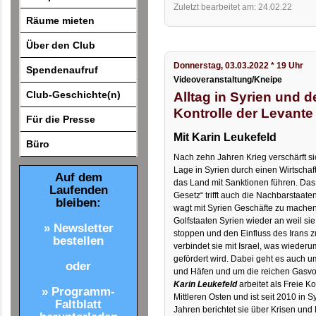
Zuletzt bearbeitet am: 24.02.22
Räume mieten
Über den Club
Donnerstag, 03.03.2022 * 19 Uhr
Spendenaufruf
Videoveranstaltung/Kneipe
Club-Geschichte(n)
Alltag in Syrien und 
Kontrolle der Levante
Für die Presse
Mit Karin Leukefeld
Büro
Nach zehn Jahren Krieg verschärft sic
Lage in Syrien durch einen Wirtscha
Auf dem
das Land mit Sanktionen führen. Da
Laufenden
Gesetz“ trifft auch die Nachbarstaaten
bleiben:
wagt mit Syrien Geschäfte zu mache
Golfstaaten Syrien wieder an weil sie
» Newsletter
stoppen und den Einfluss des Irans 
bestellen
verbindet sie mit Israel, was wiede
gefördert wird. Dabei geht es auch u
oder
und Häfen und um die reichen Gasvo
Karin Leukefeld
arbeitet als Freie 
» Programm-
Mittleren Osten und ist seit 2010 in Sy
Faltblatt
Jahren berichtet sie über Krisen und 