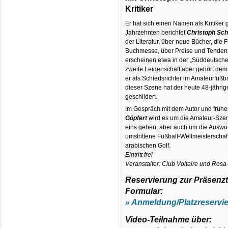
Kritiker
Er hat sich einen Namen als Kritiker 
Jahrzehnten berichtet
Christoph Sch
der Literatur, über neue Bücher, die 
Buchmesse, über Preise und Tendenz
erscheinen etwa in der „Süddeutschen
zweite Leidenschaft aber gehört dem 
er als Schiedsrichter im Amateurfußba
dieser Szene hat der heute 48-jährig
geschildert.
Im Gespräch mit dem Autor und früh
Göpfert
wird es um die Amateur-Sze
eins gehen, aber auch um die Auswüc
umstrittene Fußball-Weltmeisterschaft
arabischen Golf.
Eintritt frei
Veranstalter: Club Voltaire und Ros
Reservierung zur Präsenz
Formular:
» Anmeldung/Platzreservi
Video-Teilnahme über: