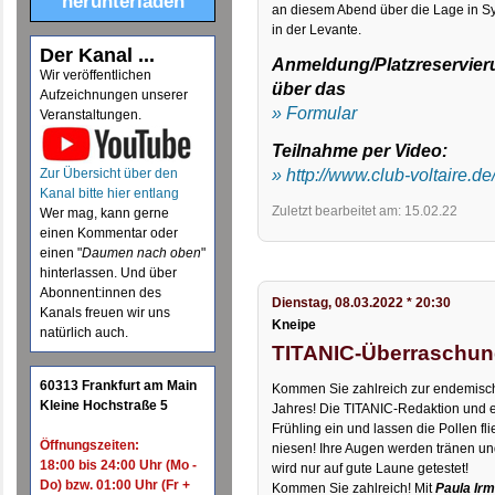
herunterladen
an diesem Abend über die Lage in Syr
in der Levante.
Der Kanal ...
Anmeldung/Platzreservieru
Wir veröffentlichen
über das
Aufzeichnungen unserer
» Formular
Veranstaltungen.
Teilnahme per Video:
» http://www.club-voltaire.de
Zur Übersicht über den
Kanal bitte hier entlang
Zuletzt bearbeitet am: 15.02.22
Wer mag, kann gerne
einen Kommentar oder
einen "
Daumen nach oben
"
hinterlassen. Und über
Abonnent:innen des
Dienstag, 08.03.2022 * 20:30
Kanals freuen wir uns
Kneipe
natürlich auch.
TITANIC-Überraschun
60313 Frankfurt am Main
Kommen Sie zahlreich zur endemisch
Kleine Hochstraße 5
Jahres! Die TITANIC-Redaktion und 
Frühling ein und lassen die Pollen fl
Öffnungszeiten:
niesen! Ihre Augen werden tränen und
18:00 bis 24:00 Uhr (Mo -
wird nur auf gute Laune getestet!
Do) bzw. 01:00 Uhr (Fr +
Kommen Sie zahlreich! Mit
Paula Ir