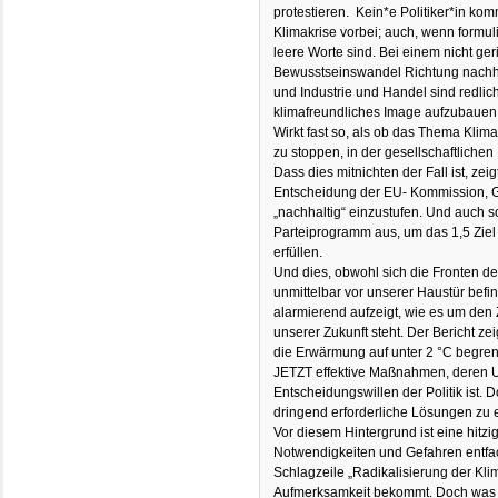
protestieren. Kein*e Politiker*in k
Klimakrise vorbei; auch, wenn formul
leere Worte sind. Bei einem nicht ger
Bewusstseinswandel Richtung nachh
und Industrie und Handel sind redlic
klimafreundliches Image aufzubauen
Wirkt fast so, als ob das Thema Klim
zu stoppen, in der gesellschaftliche
Dass dies mitnichten der Fall ist, zeig
Entscheidung der EU- Kommission, 
„nachhaltig“ einzustufen. Und auch so
Parteiprogramm aus, um das 1,5 Zie
erfüllen.
Und dies, obwohl sich die Fronten de
unmittelbar vor unserer Haustür befi
alarmierend aufzeigt, wie es um den
unserer Zukunft steht. Der Bericht ze
die Erwärmung auf unter 2 °C begre
JETZT effektive Maßnahmen, deren
Entscheidungswillen der Politik ist. D
dringend erforderliche Lösungen zu e
Vor diesem Hintergrund ist eine hitz
Notwendigkeiten und Gefahren entfac
Schlagzeile „Radikalisierung der Kli
Aufmerksamkeit bekommt. Doch was b