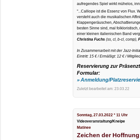
aufregendes Spiel wirkt mühelos, inni
"...Calliope ist die Essenz von Flux. 
versteht auch die musikalischen Affin
Klappengeräuschen, Abschattierunge
besten Sinne sind, mal folkloristisch
einer kleinen italienischen Band ver
Christina Fuchs
(ss, cl, b-cl, comp),
F
In Zusammenarbeit mit der Jazz-Initia
Eintritt: 15 € / Ermäßigt: 12 € / Mitglie
Reservierung zur Präsenz
Formular:
» Anmeldung/Platzreservi
Zuletzt bearbeitet am: 23.03.22
Sonntag, 27.03.2022 * 11 Uhr
Videoveranstaltung/Kneipe
Matinee
Zeichen der Hoffnung