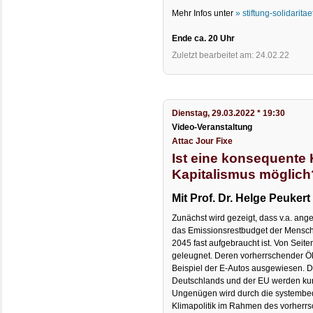
Mehr Infos unter
» stiftung-solidaritae
Ende ca. 20 Uhr
Zuletzt bearbeitet am: 24.02.22
Dienstag, 29.03.2022 * 19:30
Video-Veranstaltung
Attac Jour Fixe
Ist eine konsequente 
Kapitalismus möglich
Mit Prof. Dr. Helge Peukert
Zunächst wird gezeigt, dass v.a. ang
das Emissionsrestbudget der Menschhe
2045 fast aufgebraucht ist. Von Seiten 
geleugnet. Deren vorherrschender Ö
Beispiel der E-Autos ausgewiesen. 
Deutschlands und der EU werden kur
Ungenügen wird durch die systembe
Klimapolitik im Rahmen des vorherrs