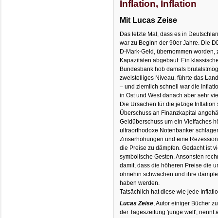
Inflation, Inflation
Mit Lucas Zeise
Das letzte Mal, dass es in Deutschlan
war zu Beginn der 90er Jahre. Die DD
D-Mark-Geld, übernommen worden, zu
Kapazitäten abgebaut: Ein klassisc
Bundesbank hob damals brutalstmögl
zweistelliges Niveau, führte das La
– und ziemlich schnell war die Inflati
in Ost und West danach aber sehr vie
Die Ursachen für die jetzige Inflation
Überschuss an Finanzkapital angehäu
Geldüberschuss um ein Vielfaches hö
ultraorthodoxe Notenbanker schlagen
Zinserhöhungen und eine Rezession 
die Preise zu dämpfen. Gedacht ist vi
symbolische Gesten. Ansonsten rechn
damit, dass die höheren Preise die 
ohnehin schwächen und ihre dämpfe
haben werden.
Tatsächlich hat diese wie jede Inflat
Lucas Zeise
, Autor einiger Bücher z
der Tageszeitung 'junge welt', nennt 