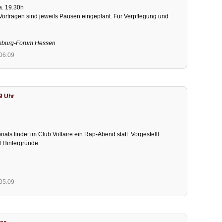
a. 19.30h
orträgen sind jeweils Pausen eingeplant. Für Verpflegung und
emburg-Forum Hessen
.06.09
9 Uhr
ts findet im Club Voltaire ein Rap-Abend statt. Vorgestellt
 Hintergründe.
.05.09