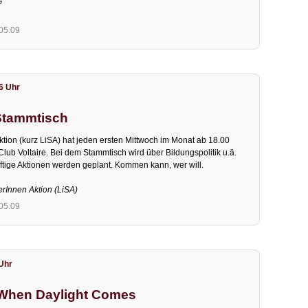
G
.05.09
16 Uhr
Stammtisch
ktion (kurz LiSA) hat jeden ersten Mittwoch im Monat ab 18.00
lub Voltaire. Bei dem Stammtisch wird über Bildungspolitik u.ä.
nftige Aktionen werden geplant. Kommen kann, wer will.
erInnen Aktion (LiSA)
.05.09
 Uhr
 When Daylight Comes