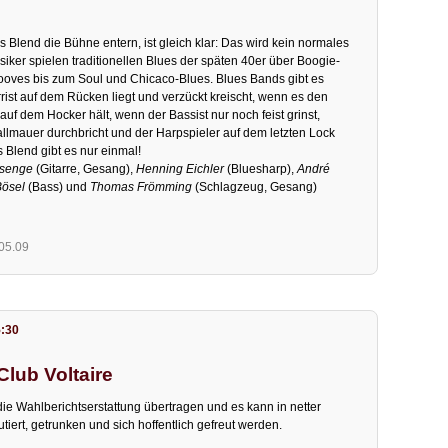
Blend die Bühne entern, ist gleich klar: Das wird kein normales
siker spielen traditionellen Blues der späten 40er über Boogie-
oves bis zum Soul und Chicaco-Blues. Blues Bands gibt es
rrist auf dem Rücken liegt und verzückt kreischt, wenn es den
uf dem Hocker hält, wenn der Bassist nur noch feist grinst,
allmauer durchbricht und der Harpspieler auf dem letzten Lock
es Blend gibt es nur einmal!
ssenge
(Gitarre, Gesang),
Henning Eichler
(Bluesharp),
André
Bösel
(Bass) und
Thomas Frömming
(Schlagzeug, Gesang)
.05.09
5:30
lub Voltaire
 die Wahlberichtserstattung übertragen und es kann in netter
iert, getrunken und sich hoffentlich gefreut werden.