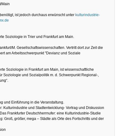
t/Main
benötigt, ist jedoch durchaus erwünscht unter
kulturindustrie-
mx.de
rte Soziologie in Trier und Frankfurt am Main.
rankfurt/M. Gesellschaftswissenschaften. Vertritt dort zur Zeit die
nert am Arbeitsschwerpunkt "Devianz und Soziale
rte Soziologie in Frankfurt am Main, ist wissenschaftliche
 für Soziologie und Sozialpolitik m. d. Schwerpunkt Regional-,
ung“.
 und Einführung in die Veranstaltung.
: Kulturindustrie und Stadtentwicklung- Vortrag und Diskussion
Das Frankfurter Deutschherrnufer: eine Kulturindustrie-Studie
 Groß, größer, mega – Städte als Orte des Fortschritts und der
sion