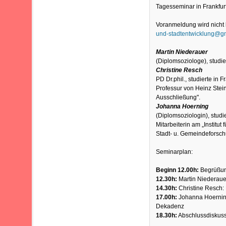
Tagesseminar in Frankfur
Voranmeldung wird nicht 
und-stadtentwicklung@g
Martin Niederauer
(Diplomsoziologe), studie
Christine Resch
PD Dr.phil., studierte in F
Professur von Heinz Stei
Ausschließung".
Johanna Hoerning
(Diplomsoziologin), studie
Mitarbeiterin am „Institut
Stadt- u. Gemeindeforsch
Seminarplan:
Beginn 12.00h:
Begrüßung
12.30h:
Martin Niederauer
14.30h:
Christine Resch: 
17.00h:
Johanna Hoerning:
Dekadenz
18.30h:
Abschlussdiskus