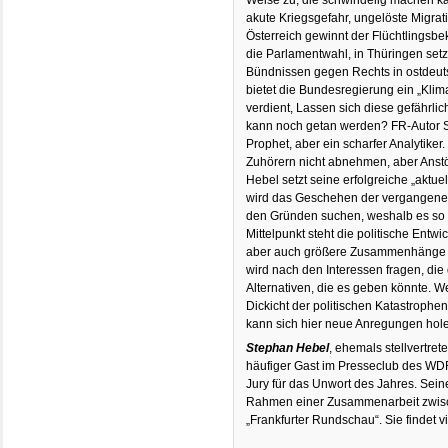
akute Kriegsgefahr, ungelöste Migrati
Österreich gewinnt der Flüchtlingsb
die Parlamentwahl, in Thüringen se
Bündnissen gegen Rechts in ostdeuts
bietet die Bundesregierung ein „Kli
verdient, Lassen sich diese gefährl
kann noch getan werden? FR-Autor S
Prophet, aber ein scharfer Analytike
Zuhörern nicht abnehmen, aber Anstö
Hebel setzt seine erfolgreiche „aktuel
wird das Geschehen der vergangene
den Gründen suchen, weshalb es so u
Mittelpunkt steht die politische Entw
aber auch größere Zusammenhänge w
wird nach den Interessen fragen, die
Alternativen, die es geben könnte. W
Dickicht der politischen Katastrophen
kann sich hier neue Anregungen hol
Stephan Hebel
, ehemals stellvertret
häufiger Gast im Presseclub des WDR
Jury für das Unwort des Jahres. Seine
Rahmen einer Zusammenarbeit zwisc
„Frankfurter Rundschau“. Sie findet vi