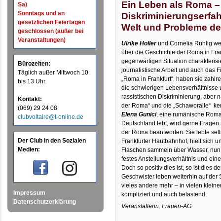
Ein Leben als Roma –
Sa)
Sonntags und an
Diskriminierungserfa
gesetzlichen Feiertagen
Welt und Probleme der
geschlossen (außer bei
Veranstaltungen)
Ulrike Holler
und Cornelia Rühlig we
über die Geschichte der Roma in Fra
gegenwärtigen Situation charakterisi
Bürozeiten:
journalistische Arbeit und auch das F
Täglich außer Mittwoch 10
„Roma in Frankfurt“ haben sie zahlr
bis 13 Uhr
die schwierigen Lebensverhältnisse 
rassistischen Diskriminierung, aber 
Kontakt:
der Roma“ und die „Schaworalle“ ke
(069) 29 24 08
Elena Gunici
, eine rumänische Roma,
clubvoltaire@t-online.de
Deutschland lebt, wird gerne Fragen 
der Roma beantworten. Sie lebte sel
Der Club in den Sozialen
Frankfurter Hautbahnhof, hielt sich u
Medien:
Flaschen sammeln über Wasser, nun h
festes Anstellungsverhältnis und ein
Doch so positiv dies ist, so ist dies 
Geschwister leben weiterhin auf der S
vieles andere mehr – in vielen kleine
Impressum
kompliziert und auch belastend.
Datenschutzerklärung
Veranstalterin: Frauen-AG