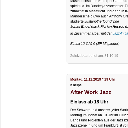
Musikhochschule Köln (bei Claudius 
spielt u.a. im Bundesjazzorchester. F
zunächst in Maastricht und dann in K
Manderscheid), wo auch Anthony Gre
studierte.
justanotherfoundry.de
Jonas Engel
(sax),
Florian Herzog
(b
In Zusammenarbeit mit der
Jazz-Initi
Eintritt 12 € / 9 € (JIF-Mitglieder)
Zuletzt bearbeitet am: 31.10.19
Montag, 11.11.2019 * 19 Uhr
Kneipe
After Work Jazz
Einlass ab 18 Uhr
Der Schwerpunkt unserer „After Work
Montag im Monat ab 19 Uhr im Club Vo
Bands und Projekten aus der Jazzsze
Jazzszene in und um Frankfurt ist vol