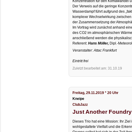
Konzentration für den Klimawandel u
Der Verweis auf die geringe Konzent
Wasserdampf führt aufgrund des „fak
komplexe Wechselwirkung zwischen 
der Zusammensetzung der Atmosphär
Im Vortrag wird zunächst anhand eine
des CO2 im atmosphärischen Wärme
anschließend werden die physikalisc
Referent:
Hans Möller,
Dipl.-Meteoro
Veranstalter: Attac Frankfurt
Eintritt frei
Zuletzt bearbeitet am: 31.10.19
Freitag, 29.11.2019 * 20 Uhr
Kneipe
ClubJazz
Just Another Foundry
Dieses Trio hat eine Mission: Ihr Ziel 
wohlgestaltete Vielfalt und die Erke