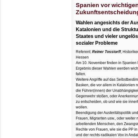
Spanien vor wichtige
Zukunftsentscheidun
Wahlen angesichts der A
Katalonien und die Strukt
Staates und vieler ungelös
sozialer Probleme
Referent:
Reiner Tosstorff
, Historik
Hessen
Am 10. November finden in Spanien P
Ergebnis dieser Wahlen werden wich
fallen.
Weitere Angriffe auf das Selbstbest
Basken, die vor allem in Katalonien
die Führer(innen) der Unabhängigke
Gegenwehr stoßen, oder Anerkennung
zu entscheiden, ob und wie sie inne
wollen.
Beendigung der Austeritätspolitik und
Frauen, Migranten usw., oder weiter 
arbeitenden Menschen, den Zwangsr
Rechte von Frauen, wie sie die PP 
und der rechts-radikalen Vox in Andalu