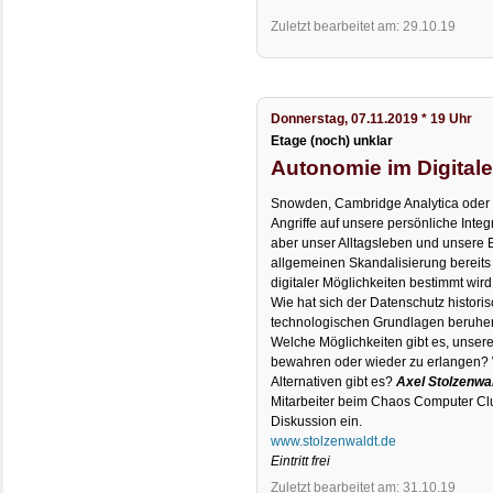
Zuletzt bearbeitet am: 29.10.19
Donnerstag, 07.11.2019 * 19 Uhr
Etage (noch) unklar
Autonomie im Digital
Snowden, Cambridge Analytica oder 
Angriffe auf unsere persönliche Integr
aber unser Alltagsleben und unsere E
allgemeinen Skandalisierung bereit
digitaler Möglichkeiten bestimmt wird,
Wie hat sich der Datenschutz histori
technologischen Grundlagen beruhen
Welche Möglichkeiten gibt es, unsere
bewahren oder wieder zu erlangen? 
Alternativen gibt es?
Axel Stolzenwa
Mitarbeiter beim Chaos Computer Clu
Diskussion ein.
www.stolzenwaldt.de
Eintritt frei
Zuletzt bearbeitet am: 31.10.19