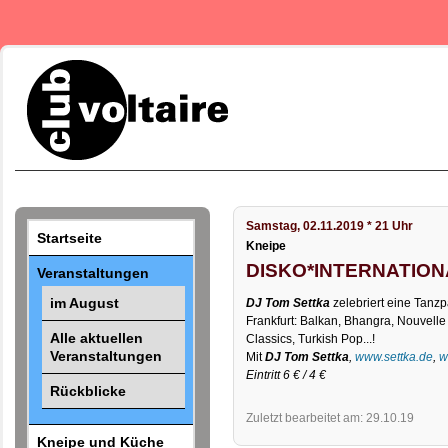
Samstag, 02.11.2019 * 21 Uhr
Startseite
Kneipe
DISKO*INTERNATION
Veranstaltungen
im August
DJ Tom Settka
zelebriert eine Tanzpa
Frankfurt: Balkan, Bhangra, Nouvell
Alle aktuellen
Classics, Turkish Pop...!
Veranstaltungen
Mit
DJ Tom Settka
,
www.settka.de
,
w
Eintritt 6 € / 4 €
Rückblicke
Zuletzt bearbeitet am: 29.10.19
Kneipe und Küche