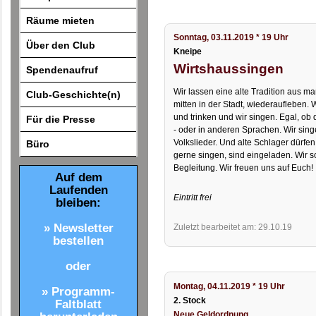
Räume mieten
Sonntag, 03.11.2019 * 19 Uhr
Über den Club
Kneipe
Wirtshaussingen
Spendenaufruf
Wir lassen eine alte Tradition aus m
Club-Geschichte(n)
mitten in der Stadt, wiederaufleben
und trinken und wir singen. Egal, ob 
Für die Presse
- oder in anderen Sprachen. Wir singen
Volkslieder. Und alte Schlager dürfen
Büro
gerne singen, sind eingeladen. Wir s
Begleitung. Wir freuen uns auf Euch!
Auf dem
Laufenden
Eintritt frei
bleiben:
» Newsletter
Zuletzt bearbeitet am: 29.10.19
bestellen
oder
Montag, 04.11.2019 * 19 Uhr
» Programm-
2. Stock
Faltblatt
Neue Geldordnung