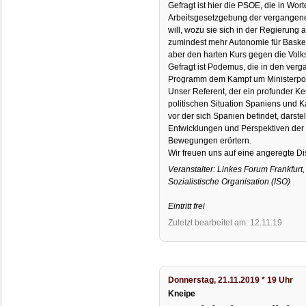
Gefragt ist hier die PSOE, die in Wo
Arbeitsgesetzgebung der vergange
will, wozu sie sich in der Regierung a
zumindest mehr Autonomie für Basken 
aber den harten Kurs gegen die Volk
Gefragt ist Podemus, die in den ver
Programm dem Kampf um Ministerpos
Unser Referent, der ein profunder Ke
politischen Situation Spaniens und Kat
vor der sich Spanien befindet, darste
Entwicklungen und Perspektiven der 
Bewegungen erörtern.
Wir freuen uns auf eine angeregte Di
Veranstalter: Linkes Forum Frankfurt, 
Sozialistische Organisation (ISO)
Eintritt frei
Zuletzt bearbeitet am: 12.11.19
Donnerstag, 21.11.2019 * 19 Uhr
Kneipe