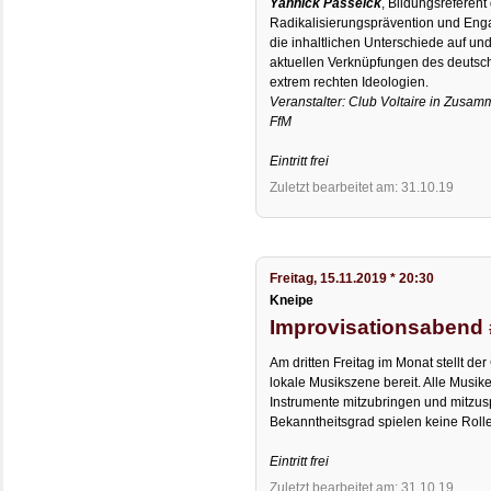
Yannick Passeick
, Bildungsreferent
Radikalisierungsprävention und Eng
die inhaltlichen Unterschiede auf und 
aktuellen Verknüpfungen des deutsc
extrem rechten Ideologien.
Veranstalter: Club Voltaire in Zusa
FfM
Eintritt frei
Zuletzt bearbeitet am: 31.10.19
Freitag, 15.11.2019 * 20:30
Kneipe
Improvisationsabend
Am dritten Freitag im Monat stellt der
lokale Musikszene bereit. Alle Musike
Instrumente mitzubringen und mitzusp
Bekanntheitsgrad spielen keine Rolle
Eintritt frei
Zuletzt bearbeitet am: 31.10.19