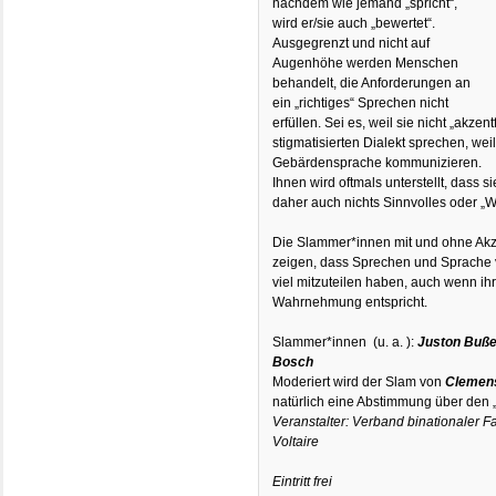
nachdem wie jemand „spricht“,
wird er/sie auch „bewertet“.
Ausgegrenzt und nicht auf
Augenhöhe werden Menschen
behandelt, die Anforderungen an
ein „richtiges“ Sprechen nicht
erfüllen. Sei es, weil sie nicht „akze
stigmatisierten Dialekt sprechen, weil 
Gebärdensprache kommunizieren.
Ihnen wird oftmals unterstellt, dass s
daher auch nichts Sinnvolles oder „W
Die Slammer*innen mit und ohne Akz
zeigen, dass Sprechen und Sprache v
viel mitzuteilen haben, auch wenn ih
Wahrnehmung entspricht.
Slammer*innen (u. a. ):
Juston Buß
Bosch
Moderiert wird der Slam von
Clemen
natürlich eine Abstimmung über den 
Veranstalter: Verband binationaler F
Voltaire
Eintritt frei