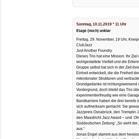
Sonntag, 10.11.2019 * 11 Uhr
Etage (noch) unklar
Freitag, 29. November, 19 Uhr, Kneip
ClubJazz
Just Another Foundry
Dieses Trio hat eine Mission: Ihr Ziel 
wohlgestaltete Vielfalt und die Erke
Gruppe selbst hat sich in der Zeit i
Einheit entwickelt, die die Freiheit 
mikrotonaler Strukturen und vertrack
Grundgedanke ist richtungsweisend un
Vordergrund, doch bleibt das Trio ü
experimentierfreudig wie eine Garage
Bandkarriere haben die drei bereits 
sich aufmerksam gemacht: Sie gew
Jazzpreis Osnabrück, den Tremplin J
den Maastricht Jazz Award – und Oli
Süddeutschen Zeitung: „So sieht die
aus.“
Jonas Engel stammt aus dem hessisch