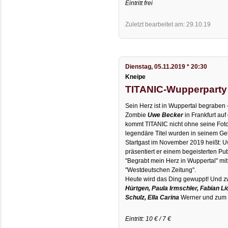
Eintritt frei
Zuletzt bearbeitet am: 29.10.19
Dienstag, 05.11.2019 * 20:30
Kneipe
TITANIC-Wupperparty
Sein Herz ist in Wuppertal begraben 
Zombie
Uwe Becker
in Frankfurt auf
kommt TITANIC nicht ohne seine Foto
legendäre Titel wurden in seinem Geh
Startgast im November 2019 heißt: U
präsentiert er einem begeisterten Pu
"Begrabt mein Herz in Wuppertal" mi
"Westdeutschen Zeitung".
Heute wird das Ding gewuppt! Und 
Hürtgen, Paula Irmschler, Fabian Li
Schulz, Ella Carina
Werner und zum 
Eintritt: 10 € / 7 €