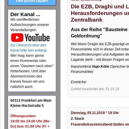
herunterladen
Die EZB, Draghi und L
Herausforderungen u
Der Kanal ...
Zentralbank
Wir veröffentlichen
Aufzeichnungen unserer
Aus der Reihe "Bausteine
Veranstaltungen.
Geldordnung"
Wie Mario Draghi die EZB geprägt und
Zur Übersicht über den
Finanzmärkte sich in dieser Zeit ent
Kanal bitte hier entlang
Herausforderungen und Aufgaben die
Wer mag, kann gerne
Lagarde steht – mit diesen Fragen wo
einen Kommentar oder
einen "
Daumen nach oben
"
Impulsreferat
Hajo Köhn
(Sprecher 
hinterlassen. Und über
Finanzmärkte)
Abonnent:innen des
Kanals freuen wir uns
Eintritt frei
natürlich auch.
Zuletzt bearbeitet am: 31.10.19
60313 Frankfurt am Main
Kleine Hochstraße 5
Dienstag, 05.11.2019 * 19 Uhr
Öffnungszeiten:
2. Stock
18:00 bis 24:00 Uhr (Mo -
Frauendiskussionsabend (ladies on
Do) bzw. 01:00 Uhr (Fr +