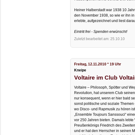
Heiner Halberstadt war 1938 10 Jahre
den November 1938, so wie er ihn in
erlebte, aufgezeichnet und liest dara
Eintritt frei - Spenden erwünscht!
Zuletzt bearbeitet am: 25.10.10
Freitag, 12.11.2010 * 19 Uhr
Kneipe
Voltaire im Club Voltai
Voltaire – Philosoph, Spötter und We
Revolution, hat unserem Club seine
nur konsequent, wenn er hier bald s
sonst politische und soziale Themen 
wo Disco- und Rapmusik zu hören is
„Ensemble Toujours Sanssouci“ einen
vor 250 Jahren bieten. Damals lebte 
Preußenkönigs Friedrich des Zweiten, 
und er hat den Herrscher in seinen Me