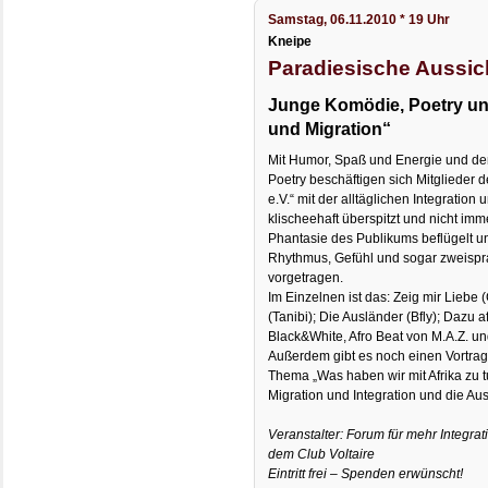
Samstag, 06.11.2010 * 19 Uhr
Kneipe
Paradiesische Aussi
Junge Komödie, Poetry und
und Migration“
Mit Humor, Spaß und Energie und d
Poetry beschäftigen sich Mitglieder d
e.V.“ mit der alltäglichen Integration
klischeehaft überspitzt und nicht imme
Phantasie des Publikums beflügelt und
Rhythmus, Gefühl und sogar zweispr
vorgetragen.
Im Einzelnen ist das: Zeig mir Liebe
(Tanibi); Die Ausländer (Bfly); Dazu
Black&White, Afro Beat von M.A.Z. 
Außerdem gibt es noch einen Vortra
Thema „Was haben wir mit Afrika zu
Migration und Integration und die A
Veranstalter: Forum für mehr Integra
dem Club Voltaire
Eintritt frei – Spenden erwünscht!