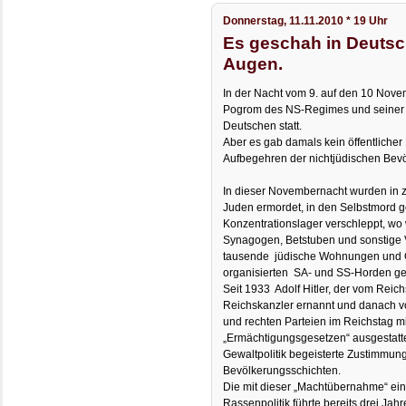
Donnerstag, 11.11.2010 * 19 Uhr
Es geschah in Deutsch
Augen.
In der Nacht vom 9. auf den 10 Nove
Pogrom des NS-Regimes und seiner 
Deutschen statt.
Aber es gab damals kein öffentlicher
Aufbegehren der nichtjüdischen Bev
In dieser Novembernacht wurden in z
Juden ermordet, in den Selbstmord g
Konzentrationslager verschleppt, wo
Synagogen, Betstuben und sonstig
tausende jüdische Wohnungen und G
organisierten SA- und SS-Horden gep
Seit 1933 Adolf Hitler, der vom Rei
Reichskanzler ernannt und danach vo
und rechten Parteien im Reichstag mi
„Ermächtigungsgesetzen“ ausgestattet
Gewaltpolitik begeisterte Zustimmun
Bevölkerungsschichten.
Die mit dieser „Machtübernahme“ ein
Rassenpolitik führte bereits drei Jah