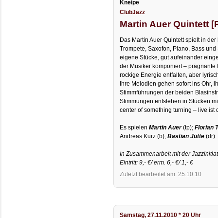
Kneipe
ClubJazz
Martin Auer Quintett [
Das Martin Auer Quintett spielt in de
Trompete, Saxofon, Piano, Bass und 
eigene Stücke, gut aufeinander eing
der Musiker komponiert – prägnante E
rockige Energie entfalten, aber lyri
Ihre Melodien gehen sofort ins Ohr, 
Stimmführungen der beiden Blasinstr
Stimmungen entstehen in Stücken mit 
center of ­something turning – live is
Es spielen
Martin Auer
(tp);
Florian
Andreas Kurz (b);
Bastian Jütte
(dr)
In Zusammenarbeit mit der Jazzinitiat
Eintritt: 9,- €/ erm. 6,- €/ 1,- €
Zuletzt bearbeitet am: 25.10.10
Samstag, 27.11.2010 * 20 Uhr