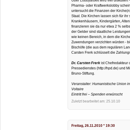
Über Lobbyarbeit wird viel diskutiert 
Pharma- oder Kraftwerkslobby schein
untersucht die Finanzen der Kirche(n
Staat. Die Kirchen lassen sich für ih
Krankenhäusern, Kindergärten, Alten
finanzieren sie da nur etwa 2 % sel
der Gelder sind staatliche Leistunge
wie keinen Bereich, in dem die Kirch
Zuwendungen verzichten würden - bis
Bischöfe (die aus dem regulären Lan
Carsten Frerk schlüsselt die Zahlungss
Dr. Carsten Frerk
ist Chefredakteur
Pressedienstes (http://hpd.de) und M
Bruno-Stiftung.
Veranstalter: Humanistische Union 
Voltaire
Eintritt frei – Spenden erwünscht
Zuletzt bearbeitet am: 25.10.10
Freitag, 26.11.2010 * 19:30