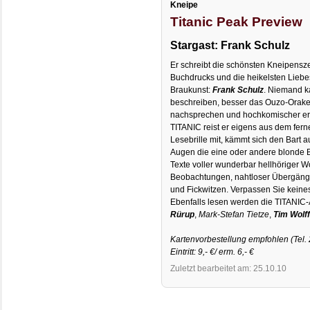
Kneipe
Titanic Peak Preview
Stargast: Frank Schulz
Er schreibt die schönsten Kneipensz
Buchdrucks und die heikelsten Liebe
Braukunst:
Frank Schulz
. Niemand k
beschreiben, besser das Ouzo-Orakel
nachsprechen und hochkomischer er
TITANIC reist er eigens aus dem fer
Lesebrille mit, kämmt sich den Bart 
Augen die eine oder andere blonde B
Texte voller wunderbar hellhöriger W
Beobachtungen, nahtloser Übergän
und Fickwitzen. Verpassen Sie keine
Ebenfalls lesen werden die TITANIC
Rürup
,
Mark-Stefan Tietze
,
Tim Wolf
Kartenvorbestellung empfohlen (Tel. 
Eintritt: 9,- €/ erm. 6,- €
Zuletzt bearbeitet am: 25.10.10