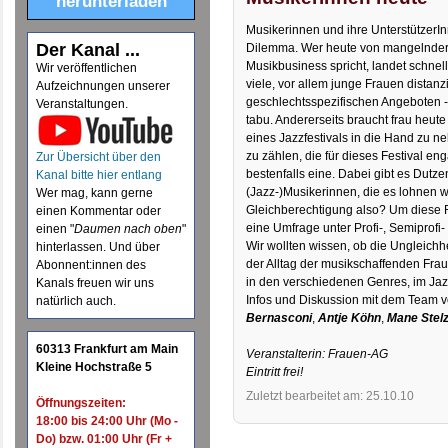
herunterladen
Musikerinnen und ihre UnterstützerI
Der Kanal ...
Dilemma. Wer heute von mangelnder
Musikbusiness spricht, landet schnell
Wir veröffentlichen
viele, vor allem junge Frauen distan
Aufzeichnungen unserer
geschlechtsspezifischen Angeboten -
Veranstaltungen.
tabu. Andererseits braucht frau heut
eines Jazzfestivals in die Hand zu n
zu zählen, die für dieses Festival en
Zur Übersicht über den
bestenfalls eine. Dabei gibt es Dutz
Kanal bitte hier entlang
(Jazz-)Musikerinnen, die es lohnen 
Wer mag, kann gerne
Gleichberechtigung also? Um diese 
einen Kommentar oder
eine Umfrage unter Profi-, Semiprofi
einen "
Daumen nach oben
"
Wir wollten wissen, ob die Ungleichh
hinterlassen. Und über
der Alltag der musikschaffenden Frau
Abonnent:innen des
in den verschiedenen Genres, im Jaz
Kanals freuen wir uns
Infos und Diskussion mit dem Team 
natürlich auch.
Bernasconi
,
Antje Köhn
,
Mane Stel
60313 Frankfurt am Main
Veranstalterin: Frauen-AG
Kleine Hochstraße 5
Eintritt frei!
Zuletzt bearbeitet am: 25.10.10
Öffnungszeiten:
18:00 bis 24:00 Uhr (Mo -
Do) bzw. 01:00 Uhr (Fr +