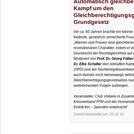
Automatisch gleichbe
Kampf um den
Gleichberechtigungs
Grundgesetz
Vor ca. 60 Jahren brachte ein klein
tradierte, gesetzlich zementierte Fra
„Männer und Frauen sind gleichberech
revolutionären Charakter, indem er d
Grundrecht der Rechtsgleichheit auf a
Moderiert von
Prof. Dr. Georg Fülber
Dr. Elke Schüller
den lebhaften Kampf
(SPD) und der Nachkriegsfrauenbew
auch damals noch keineswegs selbst
Gleichberechtigungsgrundsatzes na
weitreichenden Folgen aufzeigen.
Veranstalter: Club Voltaire in Zusam
Kreisverband FFM und der Humanist
Eintritt frei – Spenden erwünscht!
Zuletzt bearbeitet am: 25.10.10