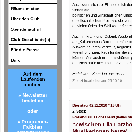
Auch wenn sich der Film lediglich der
Räume mieten
stehen die
politischen und wirtschaftlichen U
Über den Club
gesellschaftlichen Prozesse stellvert
an vielen Orten der Welt wiederfinden 
Spendenaufruf
Auch im Frankfurter Ostend, Westen
Club-Geschichte(n)
am „Kulturcampus Bockenheim“ erle
Aufwertung ihres Stadtteils, begleite
Für die Presse
Mieterhöhungen: Raus für die, die sic
können. Aus auch mit dem schönen,
Büro
der Preis dafür nicht mehr bezahlbar i
Auf dem
Eintritt frei – Spenden erwünscht!
Laufenden
Zuletzt bearbeitet am: 25.10.10
bleiben:
» Newsletter
bestellen
Dienstag, 02.11.2010 * 18 Uhr
oder
2. Stock
Frauendiskussionsabend (ladies on
» Programm-
"Zwischen Lila Latzh
Faltblatt
Musikerinnen heute"