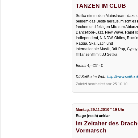
TANZEN IM CLUB
Settka nimmt den Mainstream, dazu die
beidem das Beste heraus, mischt es 
frechen und fetzigen Mix zum Abtanz
Dancefloor-Jazz, New Wave, Rap/Hip 
Indiependent, N-NDW, Oldies, Rock'n
Ragga, Ska, Latin und
internationale Musik, Brit-Pop, Gyps
!!!!Tanzen!!! mit DJ Settka
Eintritt 4,- €/2,- €
DJ Settka im Web:
http://www.settka.
Zuletzt bearbeitet am: 25.10.10
Montag, 29.11.2010 * 19 Uhr
Etage (noch) unklar
Im Zeitalter des Drac
Vormarsch