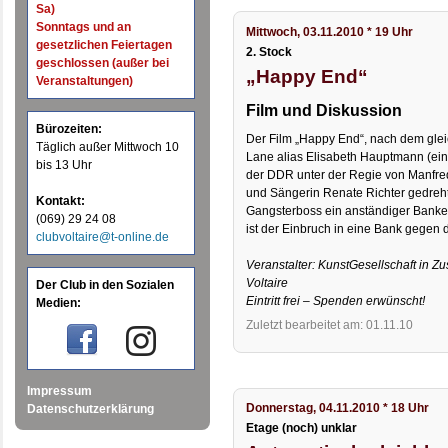
Sa)
Sonntags und an
Mittwoch, 03.11.2010 * 19 Uhr
gesetzlichen Feiertagen
2. Stock
geschlossen (außer bei
„Happy End“
Veranstaltungen)
Film und Diskussion
Bürozeiten:
Der Film „Happy End“, nach dem gle
Täglich außer Mittwoch 10
Lane alias Elisabeth Hauptmann (eine
bis 13 Uhr
der DDR unter der Regie von Manfre
und Sängerin Renate Richter gedreht
Kontakt:
Gangsterboss ein anständiger Banker
(069) 29 24 08
ist der Einbruch in eine Bank gegen
clubvoltaire@t-online.de
Veranstalter: KunstGesellschaft in 
Voltaire
Der Club in den Sozialen
Eintritt frei – Spenden erwünscht!
Medien:
Zuletzt bearbeitet am: 01.11.10
Impressum
Donnerstag, 04.11.2010 * 18 Uhr
Datenschutzerklärung
Etage (noch) unklar