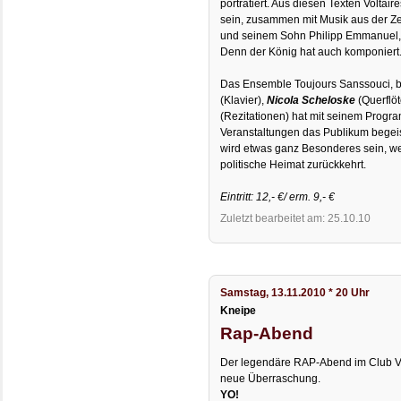
porträtiert. Aus diesen Texten Voltai
sein, zusammen mit Musik aus der Z
und seinem Sohn Philipp Emmanuel, a
Denn der König hat auch komponiert
Das Ensemble Toujours Sanssouci, 
(Klavier),
Nicola Scheloske
(Querflö
(Rezitationen) hat mit seinem Progr
Veranstaltungen das Publikum begeister
wird etwas ganz Besonderes sein, wei
politische Heimat zurückkehrt.
Eintritt: 12,- €/ erm. 9,- €
Zuletzt bearbeitet am: 25.10.10
Samstag, 13.11.2010 * 20 Uhr
Kneipe
Rap-Abend
Der legendäre RAP-Abend im Club Vol
neue Überraschung.
YO!