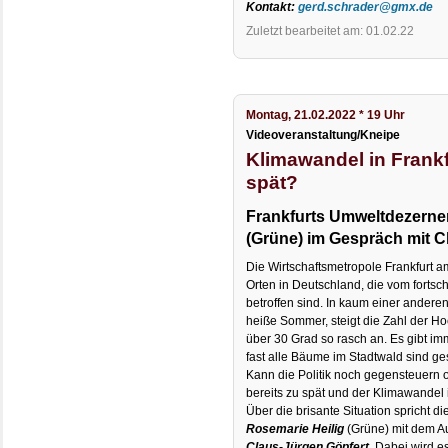
Kontakt:
gerd.schrader@gmx.de
Zuletzt bearbeitet am: 01.02.22
Montag, 21.02.2022 * 19 Uhr
Videoveranstaltung/Kneipe
Klimawandel in Frankf
spät?
Frankfurts Umweltdezernen
(Grüne) im Gespräch mit C
Die Wirtschaftsmetropole Frankfurt a
Orten in Deutschland, die vom forts
betroffen sind. In kaum einer andere
heiße Sommer, steigt die Zahl der 
über 30 Grad so rasch an. Es gibt i
fast alle Bäume im Stadtwald sind ge
Kann die Politik noch gegensteuer
bereits zu spät und der Klimawandel 
Über die brisante Situation spricht d
Rosemarie Heilig
(Grüne) mit dem A
Claus-Jürgen Göpfert
. Dabei wird e