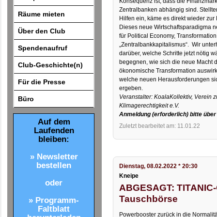
Konsequenz ist, dass die Finanzmärkt
Zentralbanken abhängig sind. Stellte
Räume mieten
Hilfen ein, käme es direkt wieder zur 
Dieses neue Wirtschaftsparadigma 
Über den Club
für Political Economy, Transformation
„Zentralbankkapitalismus“. Wir unter
Spendenaufruf
darüber, welche Schritte jetzt nötig 
begegnen, wie sich die neue Macht de
Club-Geschichte(n)
ökonomische Transformation auswirk
welche neuen Herausforderungen sich
Für die Presse
ergeben.
Veranstalter: KoalaKollektiv, Verein 
Büro
Klimagerechtigkeit e.V.
Anmeldung (erforderlich) bitte übe
Auf dem
Zuletzt bearbeitet am: 11.01.22
Laufenden
bleiben:
» Newsletter
bestellen
Dienstag, 08.02.2022 * 20:30
Kneipe
oder
ABGESAGT: TITANIC-
Tauschbörse
» Programm-
Faltblatt
Powerbooster zurück in die Normalitä