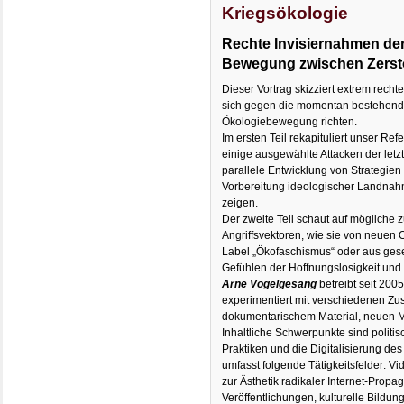
Kriegsökologie
Rechte Invisiernahmen der
Bewegung zwischen Zerst
Dieser Vortrag skizziert extrem rech
sich gegen die momentan bestehende
Ökologiebewegung richten.
Im ersten Teil rekapituliert unser Ref
einige ausgewählte Attacken der letz
parallele Entwicklung von Strategie
Vorbereitung ideologischer Landnah
zeigen.
Der zweite Teil schaut auf mögliche 
Angriffsvektoren, wie sie von neuen
Label „Ökofaschismus“ oder aus ges
Gefühlen der Hoffnungslosigkeit un
Arne Vogelgesang
betreibt seit 2005
experimentiert mit verschiedenen 
dokumentarischem Material, neuen 
Inhaltliche Schwerpunkte sind politis
Praktiken und die Digitalisierung de
umfasst folgende Tätigkeitsfelder: V
zur Ästhetik radikaler Internet-Propag
Veröffentlichungen, kulturelle Bildung