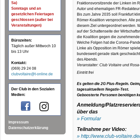
Sa)
Fraktionsvorsitzende der Linken im R
Sonntags und an
Autor und ehemaligen FR-Redakteur
gesetzlichen Feiertagen
Bis zum Jahre 2035 soll Frankfurt kli
geschlossen (außer bei
Römer-Koalition versprochen. Alle p
Veranstaltungen)
diesem Ziel untergeordnet werden. W
auf der Schattenseite der Wirtschaft
die Koalition gegen die zunehmende 
Bürozeiten:
Welche Folgen hat die Corona-Pand
Täglich außer Mittwoch 10
Linke als Opposition im Römer spielen
bis 13 Uhr
bundesweit gerade stark geschwächt
des Abends.
Kontakt:
Veranstalter: Club Voltaire und Ros
(069) 29 24 08
Eintritt frei
clubvoltaire@t-online.de
Es gelten die 2G Plus-Regeln. Geim
Der Club in den Sozialen
tagesaktuellem Negativ-Test.
Medien:
Geboosterte Personen benötigen ke
Anmeldung/Platzreservieru
über das
» Formular
Impressum
Datenschutzerklärung
Teilnahme per Video:
» http://www.club-voltaire.de