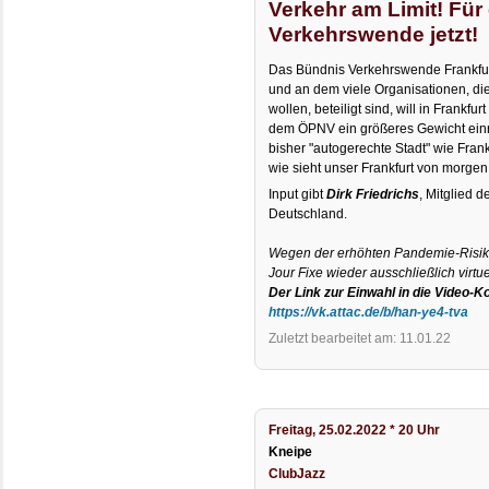
Verkehr am Limit! Für
Verkehrswende jetzt!
Das Bündnis Verkehrswende Frankfurt, 
und an dem viele Organisationen, d
wollen, beteiligt sind, will in Frank
dem ÖPNV ein größeres Gewicht einr
bisher "autogerechte Stadt" wie Frank
wie sieht unser Frankfurt von morge
Input gibt
Dirk Friedrichs
, Mitglied 
Deutschland.
Wegen der erhöhten Pandemie-Risike
Jour Fixe wieder ausschließlich virtue
Der Link zur Einwahl in die Video-K
https://vk.attac.de/b/han-ye4-tva
Zuletzt bearbeitet am: 11.01.22
Freitag, 25.02.2022 * 20 Uhr
Kneipe
ClubJazz