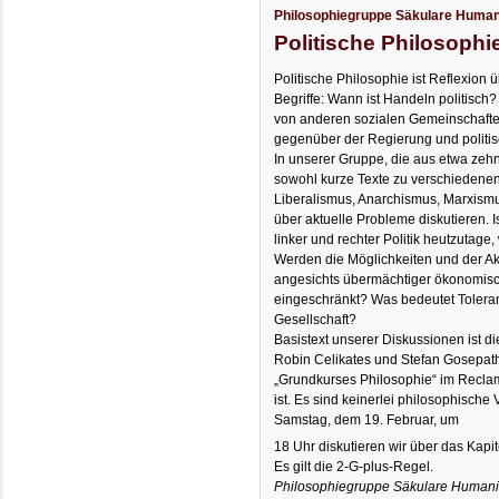
Philosophiegruppe Säkulare Human
Politische Philosophi
Politische Philosophie ist Reflexion 
Begriffe: Wann ist Handeln politisch
von anderen sozialen Gemeinschaft
gegenüber der Regierung und politis
In unserer Gruppe, die aus etwa zehn
sowohl kurze Texte zu verschiedenen
Liberalismus, Anarchismus, Marxism
über aktuelle Probleme diskutieren. 
linker und rechter Politik heutzutage
Werden die Möglichkeiten und der A
angesichts übermächtiger ökonomisc
eingeschränkt? Was bedeutet Toleranz
Gesellschaft?
Basistext unserer Diskussionen ist di
Robin Celikates und Stefan Gosepath
„Grundkurses Philosophie“ im Reclam
ist. Es sind keinerlei philosophisch
Samstag, dem 19. Februar, um
18 Uhr diskutieren wir über das Kapite
Es gilt die 2-G-plus-Regel.
Philosophiegruppe Säkulare Humani