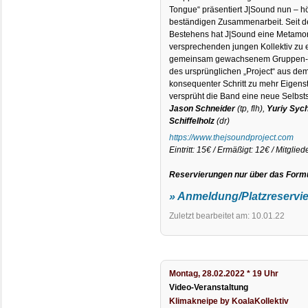
Tongue“ präsentiert J|Sound nun – hör
beständigen Zusammenarbeit. Seit d
Bestehens hat J|Sound eine Metamor
versprechenden jungen Kollektiv zu e
gemeinsam gewachsenem Gruppen-So
des ursprünglichen „Project“ aus de
konsequenter Schritt zu mehr Eigenst
versprüht die Band eine neue Selbsts
Jason Schneider
(tp, flh),
Yuriy Syc
Schiffelholz
(dr)
https://www.thejsoundproject.com
Eintritt: 15€ / Ermäßigt: 12€ / Mitglied
Reservierungen nur über das Formu
» Anmeldung/Platzreservi
Zuletzt bearbeitet am: 10.01.22
Montag, 28.02.2022 * 19 Uhr
Video-Veranstaltung
Klimakneipe by KoalaKollektiv