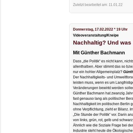
Zuletzt bearbeitet am: 11.01.22
Donnerstag, 17.02.2022 * 19 Uhr
Videoveranstaltung/Kneipe
Nachhaltig? Und was i
Mit Günther Bachmann
Dass „die Politik“ es nicht kann, nich
allenthalben. Aber stimmt das so bzw.
nur ein hohler Allgemeinplatz?
Günt
Der Nachhaltigkeits- und Umweltforsch
leisten muss, wenn es um Langfristi
Veränderungen bewirkt werden solle
Günther Bachmann hat zwanzig Jahre
fast genauso lang als politischer Ber
Nachhaltigkeit im politischen Berlin 
ohne Verpflichtung, zieht er Bilanz. Im
„Die Stunde der Politik“ vor. Darin an
von links, grün, rot, gelb und schwarz
Ähnlich wie die Soziale Frage bei d
Industrie steht heute die Ökologisch