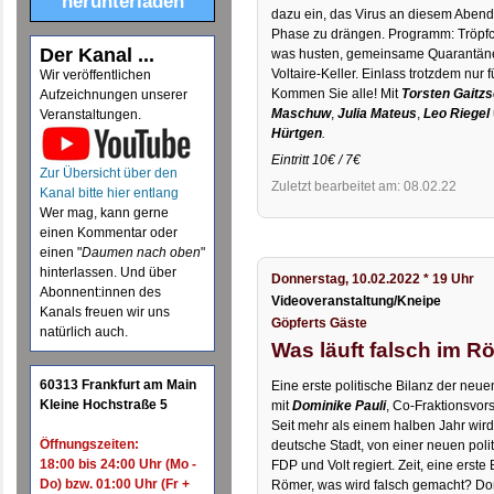
herunterladen
dazu ein, das Virus an diesem Abend
Phase zu drängen. Programm: Tröpfc
Der Kanal ...
was husten, gemeinsame Quarantäne
Voltaire-Keller. Einlass trotzdem nur 
Wir veröffentlichen
Kommen Sie alle! Mit
Torsten Gaitz
Aufzeichnungen unserer
Maschuw
,
Julia Mateus
,
Leo Riegel
Veranstaltungen.
Hürtgen
.
Eintritt 10€ / 7€
Zur Übersicht über den
Zuletzt bearbeitet am: 08.02.22
Kanal bitte hier entlang
Wer mag, kann gerne
einen Kommentar oder
einen "
Daumen nach oben
"
hinterlassen. Und über
Donnerstag, 10.02.2022 * 19 Uhr
Abonnent:innen des
Videoveranstaltung/Kneipe
Kanals freuen wir uns
Göpferts Gäste
natürlich auch.
Was läuft falsch im 
60313 Frankfurt am Main
Eine erste politische Bilanz der neue
Kleine Hochstraße 5
mit
Dominike Pauli
, Co-Fraktionsvor
Seit mehr als einem halben Jahr wird 
Öffnungszeiten:
deutsche Stadt, von einer neuen poli
18:00 bis 24:00 Uhr (Mo -
FDP und Volt regiert. Zeit, eine erste
Do) bzw. 01:00 Uhr (Fr +
Römer, was wird falsch gemacht? Dom