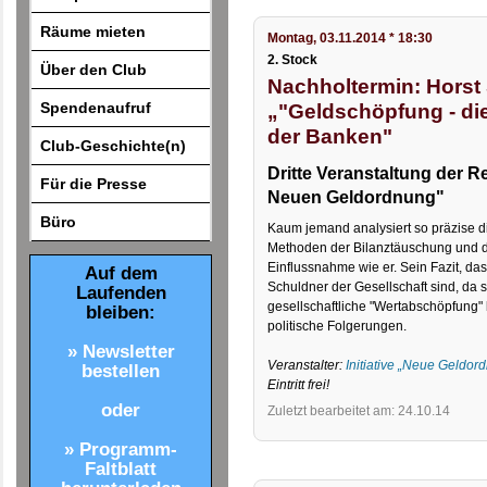
Räume mieten
Montag, 03.11.2014 * 18:30
2. Stock
Über den Club
Nachholtermin: Horst S
Spendenaufruf
„"Geldschöpfung - di
der Banken"
Club-Geschichte(n)
Dritte Veranstaltung der R
Für die Presse
Neuen Geldordnung"
Büro
Kaum jemand analysiert so präzise d
Methoden der Bilanztäuschung und di
Einflussnahme wie er. Sein Fazit, da
Auf dem
Schuldner der Gesellschaft sind, da 
Laufenden
gesellschaftliche "Wertabschöpfung" 
bleiben:
politische Folgerungen.
» Newsletter
Veranstalter:
Initiative „Neue Geldor
bestellen
Eintritt frei!
oder
Zuletzt bearbeitet am: 24.10.14
» Programm-
Faltblatt