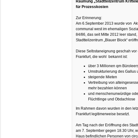
Räumung „Stadtteilzentrum Kriftele
für Prozesskosten
Zur Erinnerung:
Am 6.September 2013 wurde von Aktiv
communal west im ehemaligen Sozialr
84/86, das seit Mitte 2012 leer stand,
Stadtteilzentrum „Blauer Block“ eröffn
Diese Selbstaneignung geschah vor d
Frankfurt, die wohl bekannt ist:
über 3 Millionen qm Büroleer
Umstrukturierung des Gallus u
steigende Mieten
Vertreibung von alteingesesse
mehr bezahlen können
und menschenunwürdige oder 
Flüchtlinge und Obdachlose
Im Rahmen davon wurden in den letz
Frankfurt legitimerweise besetzt.
Am Tag nach der Eröffnung des Stadtte
am 7. September gegen 18.30 Uhr, w
Haus befindlichen Personen von circ