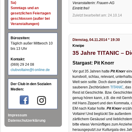
Sa)
Veranstalterin: Frauen-AG
Sonntags und an
Eintritt frei!
gesetzlichen Feiertagen
Zuletzt bearbeitet am: 24.10.14
geschlossen (außer bei
Veranstaltungen)
Bürozeiten:
Dienstag, 04.11.2014 * 19:30
Täglich außer Mittwoch 10
Kneipe
bis 13 Uhr
35 Jahre TITANIC – Di
Kontakt:
Stargast: Pit Knorr
(069) 29 24 08
clubvoltaire@t-online.de
Vor gut 35 Jahren hatte
Pit Knorr
ein
kunstvoll, schlau, relevant, unterhal
Welt sein sollte. Doch dann gründet
Der Club in den Sozialen
sauberen Zechbrüdern
TITANIC
, das
Medien:
Rest ist Geschichte. Bzw. Geschichten
genug hören kann, z.B. die mit Gernh
mit Hans Zippert und den Kommata, o
EM nach Katar holte.
Pit Knorr
erzähl
Voltaire! Und beglückt Sie außerdem
Impressum
zärtlichem Gesäusel und lieblichste
Datenschutzerklärung
bitte etwas Vernünftiges zum Anzie
herausgeputzt zur Kulturgala des Jah