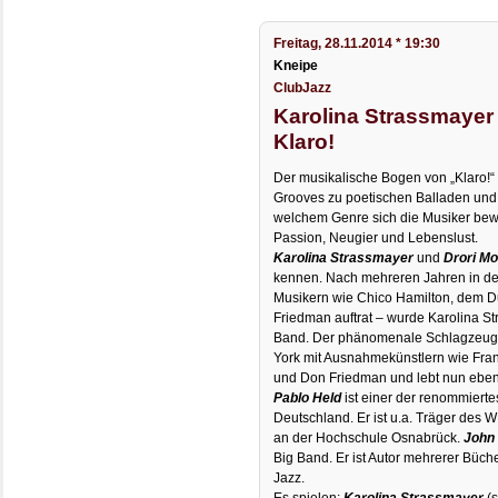
Freitag, 28.11.2014 * 19:30
Kneipe
ClubJazz
Karolina Strassmayer
Klaro!
Der musikalische Bogen von „Klaro!“ s
Grooves zu poetischen Balladen und 
welchem Genre sich die Musiker beweg
Passion, Neugier und Lebenslust.
Karolina Strassmayer
und
Drori M
kennen. Nach mehreren Jahren in der
Musikern wie Chico Hamilton, dem D
Friedman auftrat – wurde Karolina S
Band. Der phänomenale Schlagzeu
York mit Ausnahmekünstlern wie Frank
und Don Friedman und lebt nun ebenf
Pablo Held
ist einer der renommierte
Deutschland. Er ist u.a. Träger des 
an der Hochschule Osnabrück.
John
Big Band. Er ist Autor mehrerer Büc
Jazz.
Es spielen:
Karolina Strassmayer
(s