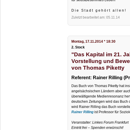
D i e S t a d t g e h ö r t a l l e n !
Zuletzt bearbeitet am: 05.11.14
Montag, 17.11.2014 * 18:30
2. Stock
"Das Kapital im 21. Ja
Vorstellung und Bew
von Thomas Piketty
Referent: Rainer Rilling (P
Das Buch von Thomas Piketty hat in
angelsächsischen Ländern aber auch
überwältigende Medienresonanz herv
deutschen Zeitungen wird das Buch di
wird Rainer Rilling das Buch vorstell
Rainer Rilling
ist Professor für Sozio
Veranstalter: Linkes Forum Frankfurt
Eintritt frei – Spenden erwünscht!