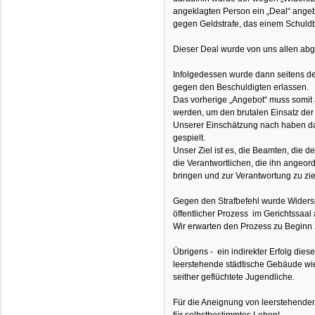
angeklagten Person ein „Deal“ angeb
gegen Geldstrafe, das einem Schuld
Dieser Deal wurde von uns allen abg
Infolgedessen wurde dann seitens der
gegen den Beschuldigten erlassen.
Das vorherige „Angebot“ muss somit
werden, um den brutalen Einsatz der 
Unserer Einschätzung nach haben da
gespielt.
Unser Ziel ist es, die Beamten, die 
die Verantwortlichen, die ihn angeor
bringen und zur Verantwortung zu zi
Gegen den Strafbefehl wurde Widersp
öffentlicher Prozess im Gerichtssaa
Wir erwarten den Prozess zu Beginn
Übrigens - ein indirekter Erfolg die
leerstehende städtische Gebäude wi
seither geflüchtete Jugendliche.
Für die Aneignung von leerstehende
für selbstbestimmtes Leben!