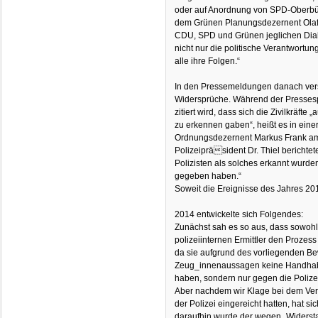
oder auf Anordnung von SPD-Oberbü
dem Grünen Planungsdezernent Olaf C
CDU, SPD und Grünen jeglichen Dial
nicht nur die politische Verantwortu
alle ihre Folgen.“
In den Pressemeldungen danach verst
Widersprüche. Während der Pressespre
zitiert wird, dass sich die Zivilkräfte
zu erkennen gaben“, heißt es in eine
Ordnungsdezernent Markus Frank am 
Polizeipräsident Dr. Thiel berichtet
Polizisten als solches erkannt wurd
gegeben haben.“
Soweit die Ereignisse des Jahres 20
2014 entwickelte sich Folgendes:
Zunächst sah es so aus, dass sowohl 
polizeiinternen Ermittler den Prozess
da sie aufgrund des vorliegenden B
Zeug_innenaussagen keine Handha
haben, sondern nur gegen die Polize
Aber nachdem wir Klage bei dem Ver
der Polizei eingereicht hatten, hat s
daraufhin wurde der wegen „Widerst