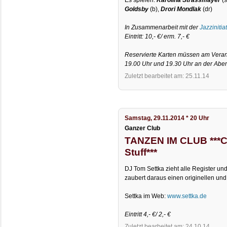
Goldsby
(b),
Drori Mondlak
(dr)
In Zusammenarbeit mit der
Jazzinitia
Eintritt: 10,- €/ erm. 7,- €
Reservierte Karten müssen am Verans
19.00 Uhr und 19.30 Uhr an der Abe
Zuletzt bearbeitet am: 25.11.14
Samstag, 29.11.2014 * 20 Uhr
Ganzer Club
TANZEN IM CLUB ***C
Stuff***
DJ Tom Settka zieht alle Register un
zaubert daraus einen originellen und 
Settka im Web:
www.settka.de
Eintritt 4,- €/ 2,- €
Zuletzt bearbeitet am: 24.10.14