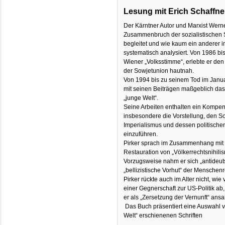
Lesung mit Erich Schaffne
Der Kärntner Autor und Marxist Wern
Zusammenbruch der sozialistischen St
begleitet und wie kaum ein anderer 
systematisch analysiert. Von 1986 b
Wiener „Volksstimme“, erlebte er de
der Sowjetunion hautnah.
Von 1994 bis zu seinem Tod im Janu
mit seinen Beiträgen maßgeblich das 
„junge Welt“.
Seine Arbeiten enthalten ein Kompen
insbesondere die Vorstellung, den So
Imperialismus und dessen politische
einzuführen.
Pirker sprach im Zusammenhang mit 
Restauration von „Völkerrechtsnihili
Vorzugsweise nahm er sich „antideutsc
„bellizistische Vorhut“ der Menschenr
Pirker rückte auch im Alter nicht, wi
einer Gegnerschaft zur US-Politik ab
er als „Zersetzung der Vernunft“ ansa
Das Buch präsentiert eine Auswahl v
Welt“ erschienenen Schriften