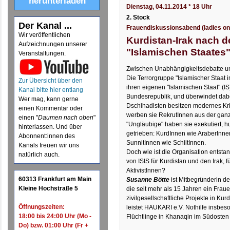
herunterladen
Dienstag, 04.11.2014 * 18 Uhr
2. Stock
Der Kanal ...
Frauendiskussionsabend (ladies on
Wir veröffentlichen
Kurdistan-Irak nach 
Aufzeichnungen unserer
"Islamischen Staates
Veranstaltungen.
Zwischen Unabhängigkeitsdebatte un
Die Terrorgruppe "Islamischer Staat im
Zur Übersicht über den
ihren eigenen "Islamischen Staat" (IS
Kanal bitte hier entlang
Bundesrepublik, und überwindet dab
Wer mag, kann gerne
Dschihadisten besitzen modernes Krie
einen Kommentar oder
werben sie RekrutInnen aus der gan
einen "
Daumen nach oben
"
"Ungläubige" haben sie exekutiert, h
hinterlassen. Und über
getrieben: KurdInnen wie AraberInnen
Abonnent:innen des
SunnitInnen wie SchiitInnen.
Kanals freuen wir uns
Doch wie ist die Organisation entst
natürlich auch.
von ISIS für Kurdistan und den Irak, f
AktivistInnen?
60313 Frankfurt am Main
Susanne Bötte
ist Mitbegründerin de
Kleine Hochstraße 5
die seit mehr als 15 Jahren ein Fra
zivilgesellschaftliche Projekte in Kurd
Öffnungszeiten:
leistet HAUKARI e.V. Nothilfe insbes
18:00 bis 24:00 Uhr (Mo -
Flüchtlinge in Khanaqin im Südosten 
Do) bzw. 01:00 Uhr (Fr +