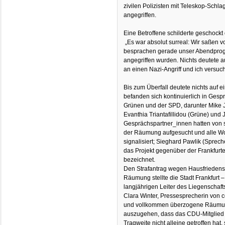
zivilen Polizisten mit Teleskop-Sch
angegriffen.
Eine Betroffene schilderte geschockt
„Es war absolut surreal: Wir saßen v
besprachen gerade unser Abendprog
angegriffen wurden. Nichts deutete au
an einen Nazi-Angriff und ich versucht
Bis zum Überfall deutete nichts auf 
befanden sich kontinuierlich in Gesp
Grünen und der SPD, darunter Mike 
Evanthia Triantafillidou (Grüne) und 
Gesprächspartner_innen hatten von 
der Räumung aufgesucht und alle Wo
signalisiert; Sieghard Pawlik (Sprec
das Projekt gegenüber der Frankfurte
bezeichnet.
Den Strafantrag wegen Hausfriedens
Räumung stellte die Stadt Frankfurt –
langjährigen Leiter des Liegenschaft
Clara Winter, Pressesprecherin von c
und vollkommen überzogene Räumung 
auszugehen, dass das CDU-Mitglied 
Tragweite nicht alleine getroffen hat