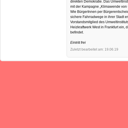
direkten Demokratie. Das Umweltinst
mit der Kampagne „Klimawende von 
Wie BürgerInnen per Bürgerentschei
sichere Fahrradwege in ihrer Stadt er
Vorstandsmitglied des Umweltinstitut
Heizkraftwerk West in Frankfurt ein,
befindet.
Eintritt frei
Zuletzt bearbeitet am: 19.06.19