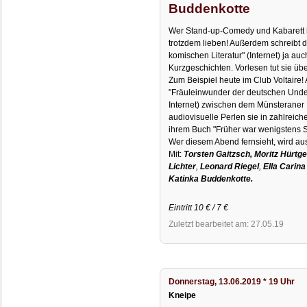
Buddenkotte
Wer Stand-up-Comedy und Kabarett 
trotzdem lieben! Außerdem schreibt 
komischen Literatur" (Internet) ja au
Kurzgeschichten. Vorlesen tut sie übe
Zum Beispiel heute im Club Voltaire!
"Fräuleinwunder der deutschen Under
Internet) zwischen dem Münsteraner
audiovisuelle Perlen sie in zahlreich
ihrem Buch "Früher war wenigstens 
Wer diesem Abend fernsieht, wird au
Mit:
Torsten Gaitzsch, Moritz Hürtg
Lichter
,
Leonard Riegel
,
Ella Carin
Katinka Buddenkotte.
Eintritt 10 € / 7 €
Zuletzt bearbeitet am: 27.05.19
Donnerstag, 13.06.2019 * 19 Uhr
Kneipe