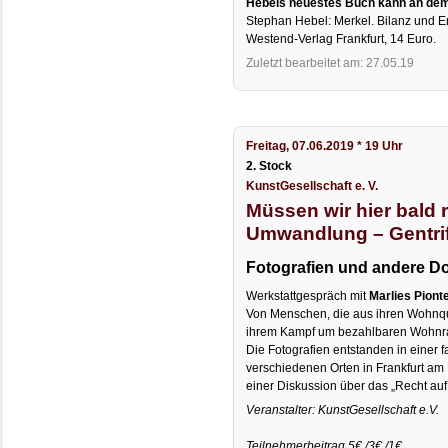
Hebels neuestes Buch kann an dem
Stephan Hebel: Merkel. Bilanz und Er
Westend-Verlag Frankfurt, 14 Euro.
Zuletzt bearbeitet am: 27.05.19
Freitag, 07.06.2019 * 19 Uhr
2. Stock
KunstGesellschaft e. V.
Müssen wir hier bald
Umwandlung – Gentrif
Fotografien und andere 
Werkstattgespräch mit
Marlies Piont
Von Menschen, die aus ihren Wohnqu
ihrem Kampf um bezahlbaren Wohnrau
Die Fotografien entstanden in einer 
verschiedenen Orten in Frankfurt am 
einer Diskussion über das „Recht a
Veranstalter: KunstGesellschaft e.V.
Teilnehmerbeitrag 5€ /3€ /1€