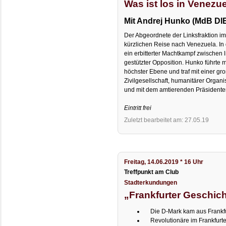
Was ist los in Venezu
Mit Andrej Hunko (MdB DI
Der Abgeordnete der Linksfraktion im
kürzlichen Reise nach Venezuela. In
ein erbitterter Machtkampf zwischen
gestützter Opposition. Hunko führte 
höchster Ebene und traf mit einer gr
Zivilgesellschaft, humanitärer Organi
und mit dem amtierenden Präsident
Eintritt frei
Zuletzt bearbeitet am: 27.05.19
Freitag, 14.06.2019 * 16 Uhr
Treffpunkt am Club
Stadterkundungen
„Frankfurter Geschic
Die D-Mark kam aus Frankfu
Revolutionäre im Frankfurte