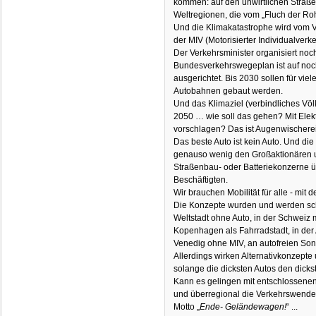
kommen: auf den unwirtlichen Straße
Weltregionen, die vom „Fluch der Rohs
Und die Klimakatastrophe wird vom V
der MIV (Motorisierter Individualverke
Der Verkehrsminister organisiert noc
Bundesverkehrswegeplan ist auf no
ausgerichtet. Bis 2030 sollen für vie
Autobahnen gebaut werden.
Und das Klimaziel (verbindliches Völ
2050 … wie soll das gehen? Mit Ele
vorschlagen? Das ist Augenwischerei
Das beste Auto ist kein Auto. Und die
genauso wenig den Großaktionären u
Straßenbau- oder Batteriekonzerne ü
Beschäftigten.
Wir brauchen Mobilität für alle - mit 
Die Konzepte wurden und werden scho
Weltstadt ohne Auto, in der Schweiz 
Kopenhagen als Fahrradstadt, in der 
Venedig ohne MIV, an autofreien Sonn
Allerdings wirken Alternativkonzepte
solange die dicksten Autos den dick
Kann es gelingen mit entschlossenen
und überregional die Verkehrswende 
Motto „
Ende- Geländewagen!
“ ...