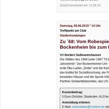
Zuletzt bearbeitet am: 11.06.19
Samstag, 08.06.2019 * 14 Uhr
Treffpunkt am Club
Stadterkundungen
Zu ´68: Vom Robespie
Bockenheim bis zum 
Mit
Norbert Saßmannshausen
Die Stätten des 1968 (oder 1967 ?!)
Jahrzehnts“: Der Bockenheimer Uni-
erste Öko-Laden „Distel“ und die K
das Institut für Sozialforschung, der
besetzten Häuser und die Sponti-Vill
Panther-Solidaritätskomitee, das US-
Kostenbeitrag:
5 Euro (Schüler, Studenten, ALG’ler
Anmeldung erbeten:
E-Mail:
clubvoltaire@t-online.de
ode