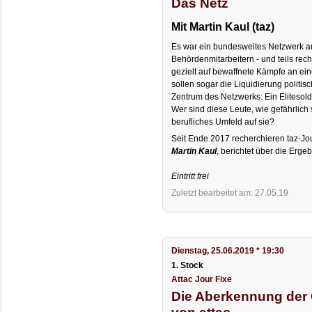
Das Netz
Mit Martin Kaul (taz)
Es war ein bundesweites Netzwerk au
Behördenmitarbeitern - und teils rech
gezielt auf bewaffnete Kämpfe an ein
sollen sogar die Liquidierung politi
Zentrum des Netzwerks: Ein Elitesol
Wer sind diese Leute, wie gefährlich s
berufliches Umfeld auf sie?
Seit Ende 2017 recherchieren taz-Jou
Martin Kaul
, berichtet über die Erge
Eintritt frei
Zuletzt bearbeitet am: 27.05.19
Dienstag, 25.06.2019 * 19:30
1. Stock
Attac Jour Fixe
Die Aberkennung der 
von attac