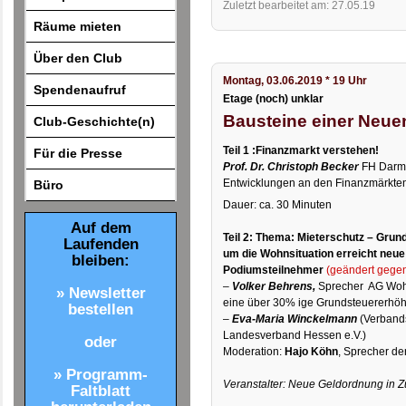
Zuletzt bearbeitet am: 27.05.19
Räume mieten
Über den Club
Montag, 03.06.2019 * 19 Uhr
Spendenaufruf
Etage (noch) unklar
Bausteine einer Neu
Club-Geschichte(n)
Teil 1 :Finanzmarkt verstehen!
Für die Presse
Prof. Dr. Christoph Becker
FH Darmst
Entwicklungen an den Finanzmärkte
Büro
Dauer: ca. 30 Minuten
Auf dem
Teil 2: Thema: Mieterschutz – Grun
Laufenden
um die Wohnsituation erreicht neu
bleiben:
Podiumsteilnehmer
(geändert gegen
–
Volker Behrens,
Sprecher AG Wohn
» Newsletter
eine über 30% ige Grundsteuererhöh
bestellen
–
Eva-Maria Winckelmann
(Verbands
Landesverband Hessen e.V.)
oder
Moderation:
Hajo Köhn
, Sprecher d
» Programm-
Veranstalter: Neue Geldordnung in Z
Faltblatt