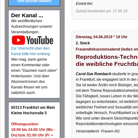
herunterladen
Eintritt frei
Zuletzt bearbeitet am: 27.05.19
Der Kanal ...
Wir veröffentlichen
Aufzeichnungen unserer
Veranstaltungen.
Dienstag, 04.06.2019 * 19 Uhr
2. Stock
Zur Übersicht über den
Frauendiskussionsabend (ladies on
Kanal bitte hier entlang
Reproduktions-Technol
Wer mag, kann gerne
die weibliche Fruchtb
einen Kommentar oder
einen "
Daumen nach oben
"
Carol-Sue Rombach
studierte in gra
hinterlassen. Und über
in Frankfurt; sie engagiert sich in 
Abonnent:innen des
Sie ist weder Ärztin noch Biologin, w
Kanals freuen wir uns
mit dem Thema Reproduktionsmedizi
natürlich auch.
Die Fähigkeit, neues Leben in die We
dagegen zu entscheiden, ist weiblic
weiblicher Freiheit und Sexualität sin
60313 Frankfurt am Main
unbefugte Versuch, Fruchtbarkeit zu k
Kleine Hochstraße 5
Wie sind unter diesem Gesichtspunk
Reproduktionstechnologien einzuor
Öffnungszeiten:
18:00 bis 24:00 Uhr (Mo -
Veranstalterin: Frauen-AG
Do) bzw. 01:00 Uhr (Fr +