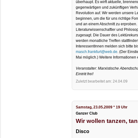
überhaupt. Es wirft aktuelle, brenne
gegenwärtigen und zukünftigen Verhä
Revolution auf. Wir werden unsere Le
beginnen, um die für uns richtige For
und an einem Abschnitt zu erproben. 
Literaturwissenschaftler und Philos
zugesagt. Die Dauer des Lektürekurse
werden monatliche Treffen stattfinden
InteressentInnen melden sich bitte bi
masch.frankfurt@web.de
. (Der Einst
Mai möglich.) Weitere Informationen e
Veranstalter: Marxistische Abendsch
Eintritt frei!
Zuletzt bearbeitet am: 24.04.09
Samstag, 23.05.2009 * 19 Uhr
Ganzer Club
Wir wollen tanzen, tan
Disco