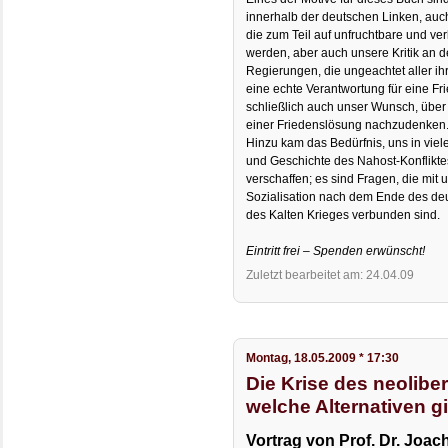
innerhalb der deutschen Linken, auch
die zum Teil auf unfruchtbare und v
werden, aber auch unsere Kritik an d
Regierungen, die ungeachtet aller i
eine echte Verantwortung für eine F
schließlich auch unser Wunsch, über
einer Friedenslösung nachzudenken
Hinzu kam das Bedürfnis, uns in viel
und Geschichte des Nahost-Konfliktes
verschaffen; es sind Fragen, die mit 
Sozialisation nach dem Ende des d
des Kalten Krieges verbunden sind.
Eintritt frei – Spenden erwünscht!
Zuletzt bearbeitet am: 24.04.09
Montag, 18.05.2009 * 17:30
Die Krise des neolibe
welche Alternativen g
Vortrag von Prof. Dr. Joac