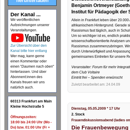
herunterladen
Benjamin Ortmeyer (Goethe
Institut für Pädagogik der
Der Kanal ...
Wir veröffentlichen
Allein in Frankfurt leben über 20.000
Aufzeichnungen unserer
afrikanischem Hintergrund. Gerade si
Veranstaltungen.
Rassismus fast täglich, auch in Schu
Um so wichtiger ist es, endlich prakt
wissenschaftsorientierte Analysen u
Zur Übersicht über den
Rassismus zusammenzubringen. Wirkl
Kanal bitte hier entlang
durch Unterwürfigkeit und Anpassung
Wer mag, kann gerne
gemeinsames Eintreten für unsere R
einen Kommentar oder
einen "
Daumen nach oben
"
Veranstalter: Forum für mehr Integra
hinterlassen. Und über
dem Club Voltaire
Abonnent:innen des
Eintritt frei – Spenden erwünscht
Kanals freuen wir uns
Zuletzt bearbeitet am: 24.04.09
natürlich auch.
60313 Frankfurt am Main
Kleine Hochstraße 5
Dienstag, 05.05.2009 * 17 Uhr
2. Stock
Öffnungszeiten:
Frauendiskussionsabend (ladies on
18:00 bis 24:00 Uhr (Mo -
Die Frauenbewegung im
Do) bzw. 01:00 Uhr (Fr +