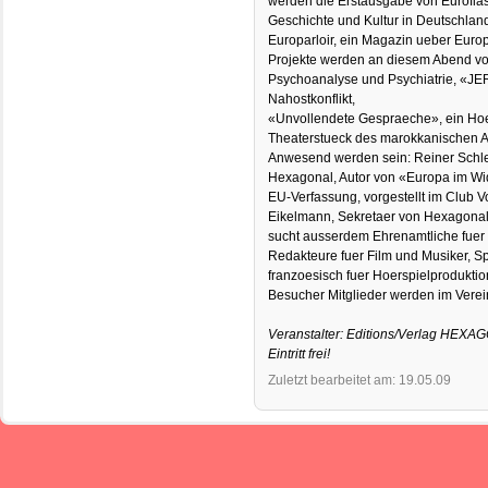
werden die Erstausgabe von Euroflas
Geschichte und Kultur in Deutschland
Europarloir, ein Magazin ueber Europ
Projekte werden an diesem Abend vorg
Psychoanalyse und Psychiatrie, «JE
Nahostkonflikt,
«Unvollendete Gespraeche», ein Hoe
Theaterstueck des marokkanischen Au
Anwesend werden sein: Reiner Schlei
Hexagonal, Autor von «Europa im Wid
EU-Verfassung, vorgestellt im Club V
Eikelmann, Sekretaer von Hexagonal,
sucht ausserdem Ehrenamtliche fuer
Redakteure fuer Film und Musiker, S
franzoesisch fuer Hoerspielprodukt
Besucher Mitglieder werden im Vere
Veranstalter: Editions/Verlag HEX
Eintritt frei!
Zuletzt bearbeitet am: 19.05.09