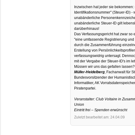
Inzwischen hat jeder sie bekommen: 
Identifikationsnummer" (Steuer-ID) -
unabänderliche Personenkennzeichen
unabänderliche Steuer-ID gilt lebensl
darüberhinaus!
Das Verfassungsgericht hat zwar so
"eine umfassende Registrierung und 
durch die Zusammenführung einzeln
Erstellung von Persönlichkeitsprofile
verfassungswidrig untersagt. Dennoch
mit der Vergabe der Steuer-ID's im le
Müssen wir uns das gefallen lassen?
Müller-Heidelberg
, Fachanwalt für S
Bundesvorsitzender der Humanistis
Informatiker, AK Vorratsdatenspeich
Piratenpartei.
Veranstalter: Club Voltaire in Zusa
Union
Eintritt frei – Spenden erwünscht
Zuletzt bearbeitet am: 24.04.09