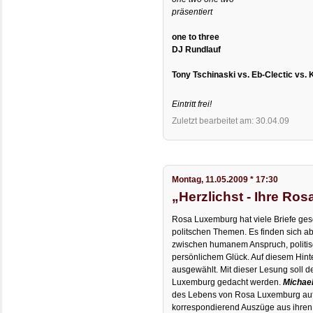
präsentiert
one to three
DJ Rundlauf
Tony Tschinaski vs. Eb-Clectic vs. K
Eintritt frei!
Zuletzt bearbeitet am: 30.04.09
Montag, 11.05.2009 * 17:30
„Herzlichst - Ihre Ros
Rosa Luxemburg hat viele Briefe ges
politschen Themen. Es finden sich 
zwischen humanem Anspruch, politi
persönlichem Glück. Auf diesem Hint
ausgewählt. Mit dieser Lesung soll 
Luxemburg gedacht werden.
Michae
des Lebens von Rosa Luxemburg au
korrespondierend Auszüge aus ihren 