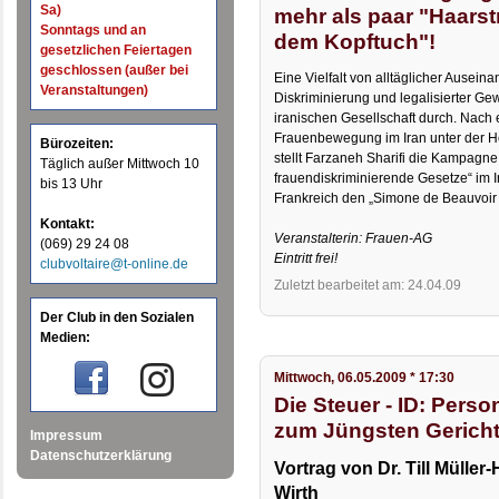
Sa)
mehr als paar "Haars
Sonntags und an
dem Kopftuch"!
gesetzlichen Feiertagen
geschlossen (außer bei
Eine Vielfalt von alltäglicher Ausein
Veranstaltungen)
Diskriminierung und legalisierter Gewa
iranischen Gesellschaft durch. Nach
Frauenbewegung im Iran unter der H
Bürozeiten:
stellt Farzaneh Sharifi die Kampagne
Täglich außer Mittwoch 10
frauendiskriminierende Gesetze“ im Ir
bis 13 Uhr
Frankreich den „Simone de Beauvoir P
Kontakt:
Veranstalterin: Frauen-AG
(069) 29 24 08
Eintritt frei!
clubvoltaire@t-online.de
Zuletzt bearbeitet am: 24.04.09
Der Club in den Sozialen
Medien:
Mittwoch, 06.05.2009 * 17:30
Die Steuer - ID: Pers
zum Jüngsten Gerich
Impressum
Datenschutzerklärung
Vortrag von Dr. Till Mülle
Wirth