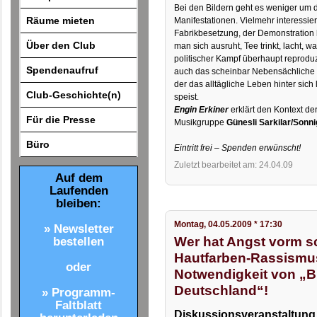
Bei den Bildern geht es weniger um d
Räume mieten
Manifestationen. Vielmehr interessiert
Fabrikbesetzung, der Demonstration h
Über den Club
man sich ausruht, Tee trinkt, lacht, w
politischer Kampf überhaupt reproduz
Spendenaufruf
auch das scheinbar Nebensächliche 
der das alltägliche Leben hinter sich 
Club-Geschichte(n)
speist.
Engin Erkiner
erklärt den Kontext der
Für die Presse
Musikgruppe
Günesli Sarkilar/Sonni
Büro
Eintritt frei – Spenden erwünscht!
Zuletzt bearbeitet am: 24.04.09
Auf dem
Laufenden
bleiben:
Montag, 04.05.2009 * 17:30
» Newsletter
Wer hat Angst vorm 
bestellen
Hautfarben-Rassismu
oder
Notwendigkeit von „B
Deutschland“!
» Programm-
Faltblatt
Diskussionsveranstaltung m