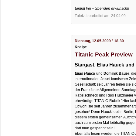
Eintritt frei – Spenden erwünscht!
Zuletzt bearbeitet am: 24.04.09
Dienstag, 12.05.2009 * 18:30
Kneipe
Titanic Peak Preview
Stargast: Elias Hauck und
Elias Hauck
und
Dominik Bauer
, di
internationalen Jetset komischer Ze
Gesellschaft: seit Jahren teilen sie 
der Frankfurter Allgemeinen Sonnta
Rattelschneck und Rudi Hurzlmeier v
ehrwürdige TITANIC-Rubrik "Hier lach
Obwohl sie seit Jahren zusammenarb
gesehen! Denn Hauck lebt in Berlin, 
diesem ersten gemeinsamen Auftritt 
auch zum ersten Mal leibhaftig gege
darf man gespannt sein!
Ebenfalls lesen werden die TITANIC