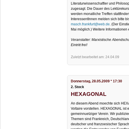
Literaturwissenschaftler und Philos
zugesagt. Die Dauer des Lektürekurse
werden monatliche Treffen stattfinden
InteressentInnen melden sich bitte bi
masch.frankfurt@web.de
. (Der Einst
Mai möglich.) Weitere Informationen e
Veranstalter: Marxistische Abendsch
Eintritt frei!
Zuletzt bearbeitet am: 24.04.09
Donnerstag, 28.05.2009 * 17:30
2. Stock
HEXAGONAL
An diesem Abend moechte sich HE
Voltaire vorstellen. HEXAGONAL ist
gemeinnuetziger Verein. Wir publizie
Themen sind Frankreich, Deutschlan
deutscher und franzoesischer Sprach