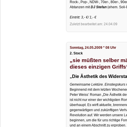
Rock-, Pop-, NDW-, 70er-, 80er-, 90e
Abtanzen mit
DJ Stefan
(ehem. Soli-
Eintritt: 3,- €/ 1,- €
Zuletzt bearbeitet am: 24.04.09
Sonntag, 24.05.2009 * 08 Uhr
2. Stock
„sie müßten selber m
dieses einzigen Griffs
„Die Ästhetik des Widerst
Gemeinsame Lektüre. Einstiegskurs
Beginnend mit dem letzten Wochene
Peter Weiss’ Roman „Die Ästhetik de
ist nicht nur einer der wichtigsten 
überhaupt. Es wirft aktuelle, brenne
gegenwärtigen und zukünftigen Verhä
Revolution auf. Wir werden unsere Le
beginnen, um die für uns richtige For
und an einem Abschnitt zu erproben. 