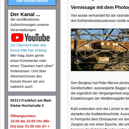
herunterladen
Vernissage mit dem Phot
Der Kanal ...
Viel wurde verhandelt für die nächst
Wir veröffentlichen
des Kohlendioxidausstosses rückte w
Aufzeichnungen unserer
Veranstaltungen.
Zur Übersicht über den
Kanal bitte hier entlang
Wer mag, kann gerne
einen Kommentar oder
einen "
Daumen nach oben
"
hinterlassen. Und über
Abonnent:innen des
Kanals freuen wir uns
Den Bergbau hat Peter Menne photog
natürlich auch.
Gerätschaften: ausrangierte Bagger 
die eigentlich der Vergangenheit an
Empfehlungen der Weltklimagipfel fo
60313 Frankfurt am Main
Kleine Hochstraße 5
Kahl erstrecken sich die Löcher in d
dampfen die Kraftwerksschlote. Ausra
Öffnungszeiten:
in Ferropolis dem Dinosaurier vor 
18:00 bis 24:00 Uhr (Mo -
Zeugnis ab von einer Epoche, die un
Do) bzw. 01:00 Uhr (Fr +