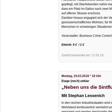
gepflegt, mit Überlebenden nahm man
dass ein Platz im Gallus nach zwei 
auf offener Strasse erschoss.
Darüber hinaus engagiert sich der V
genossenschaftliches Wohnen, für W
Menschen in schwierigen Situationen
Veranstalter: Business Crime Control
Eintritt: 5
€
/
1
€
Zuletzt bearbeitet am: 12.03.18
Montag, 19.03.2018 * 18 Uhr
Etage (noch) unklar
„Neben uns die Sintfl
Mit Stephan Lessenich
In den reichen Industriestaaten wird 
Wohlstand kontinuierlich vermehrt u
gesichert und werden gleichzeitig di