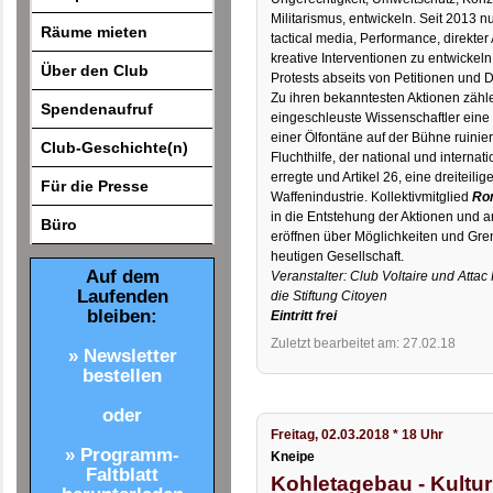
Militarismus, entwickeln. Seit 2013 
Räume mieten
tactical media, Performance, direkt
kreative Interventionen zu entwickel
Über den Club
Protests abseits von Petitionen und
Zu ihren bekanntesten Aktionen zähle
Spendenaufruf
eingeschleuste Wissenschaftler eine 
einer Ölfontäne auf der Bühne ruiniert
Club-Geschichte(n)
Fluchthilfe, der national und intern
erregte und Artikel 26, eine dreiteili
Für die Presse
Waffenindustrie. Kollektivmitglied
Ro
in die Entstehung der Aktionen und 
Büro
eröffnen über Möglichkeiten und Gren
heutigen Gesellschaft.
Auf dem
Veranstalter: Club Voltaire und Attac
Laufenden
die Stiftung Citoyen
bleiben:
Eintritt frei
Zuletzt bearbeitet am: 27.02.18
» Newsletter
bestellen
oder
Freitag, 02.03.2018 * 18 Uhr
» Programm-
Kneipe
Faltblatt
Kohletagebau - Kultur