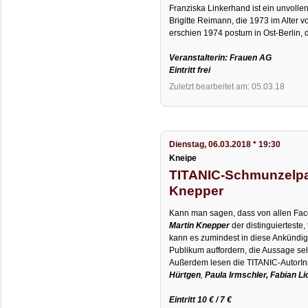
Franziska Linkerhand ist ein unvollen
Brigitte Reimann, die 1973 im Alter 
erschien 1974 postum in Ost-Berlin, 
Veranstalterin: Frauen AG
Eintritt frei
Zuletzt bearbeitet am: 05.03.18
Dienstag, 06.03.2018 * 19:30
Kneipe
TITANIC-Schmunzelpar
Knepper
Kann man sagen, dass von allen Fac
Martin Knepper
der distinguierteste,
kann es zumindest in diese Ankündi
Publikum auffordern, die Aussage sel
Außerdem lesen die TITANIC-AutorI
Hürtgen
,
Paula Irmschler,
Fabian Li
Eintritt 10 € / 7 €