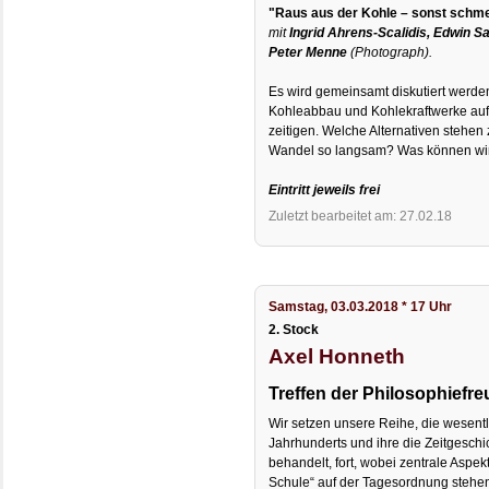
"Raus aus der Kohle – sonst schme
mit
Ingrid Ahrens-Scalidis, Edwin S
Peter Menne
(Photograph).
Es wird gemeinsamt diskutiert werd
Kohleabbau und Kohlekraftwerke auf
zeitigen. Welche Alternativen stehen
Wandel so langsam? Was können wir 
Eintritt jeweils frei
Zuletzt bearbeitet am: 27.02.18
Samstag, 03.03.2018 * 17 Uhr
2. Stock
Axel Honneth
Treffen der Philosophiefre
Wir setzen unsere Reihe, die wesent
Jahrhunderts und ihre die Zeitgesc
behandelt, fort, wobei zentrale Aspek
Schule“ auf der Tagesordnung stehen