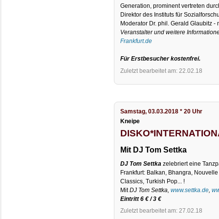
Generation, prominent vertreten dur
Direktor des Instituts für Sozialforsch
Moderator Dr. phil. Gerald Glaubitz - 
Veranstalter und weitere Information
Frankfurt.de
Für Erstbesucher kostenfrei.
Zuletzt bearbeitet am: 22.02.18
Samstag, 03.03.2018 * 20 Uhr
Kneipe
DISKO*INTERNATION
Mit DJ Tom Settka
DJ Tom Settka
zelebriert eine Tanzpa
Frankfurt: Balkan, Bhangra, Nouvell
Classics, Turkish Pop... !
Mit
DJ Tom Settka,
www.settka.de
,
ww
Eintritt 6 € / 3 €
Zuletzt bearbeitet am: 27.02.18