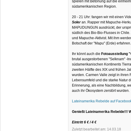
spielen mit Betonung auf die einhei
südamerikanischen Region.
20 - 21 Uhr: fangen wir mit einen Vi
Soler
an. Rapper mit Mapuche-Herkun
MAPUDUNGUN ausdrückt, der ursprü
südlich des Bio-Bio-Flusses in Chile.
und Mapuche-Aktivist. Mit ihm werden
Botschaft der "Mapu" (Erde) erfahren
Ihr könnt auch die
Fotoausstellung "
brutal ausgestorbenen "Selknam" -In
südamerikanischen Kontinents Tierra 
zweiten Hälfte des XIX und frühen Ja
wurden. Carmen Valle zeigt in ihren 
Lebensumfeld und die starke Natur d
Erinnerung, als eine Nachbildung, we
auch ihr Ökosystem zerstört wurden.
Lateinamerika Rebelde auf Faceboo
Genießt Lateinamerika Rebelde!!! W
Eintritt 6 € / 4 €
Zuletzt bearbeitet am: 14.03.18