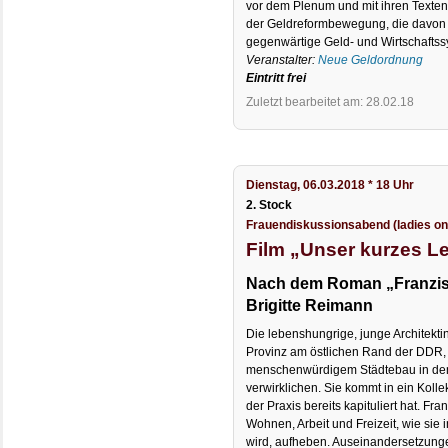
vor dem Plenum und mit ihren Texten 
der Geldreformbewegung, die davon ü
gegenwärtige Geld- und Wirtschaftssy
Veranstalter:
Neue Geldordnung
Eintritt frei
Zuletzt bearbeitet am: 28.02.18
Dienstag, 06.03.2018 * 18 Uhr
2. Stock
Frauendiskussionsabend (ladies on
Film „Unser kurzes L
Nach dem Roman „Franzis
Brigitte Reimann
Die lebenshungrige, junge Architekti
Provinz am östlichen Rand der DDR, 
menschenwürdigem Städtebau in dem
verwirklichen. Sie kommt in ein Koll
der Praxis bereits kapituliert hat. Fr
Wohnen, Arbeit und Freizeit, wie sie 
wird, aufheben. Auseinandersetzunge