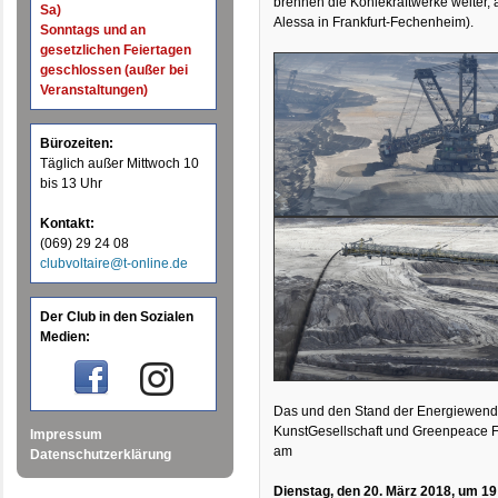
brennen die Kohlekraftwerke weiter, 
Sa)
Alessa in Frankfurt-Fechenheim).
Sonntags und an
gesetzlichen Feiertagen
geschlossen (außer bei
Veranstaltungen)
Bürozeiten:
Täglich außer Mittwoch 10
bis 13 Uhr
Kontakt:
(069) 29 24 08
clubvoltaire@t-online.de
Der Club in den Sozialen
Medien:
Das und den Stand der Energiewende
KunstGesellschaft und Greenpeace Fr
Impressum
am
Datenschutzerklärung
Dienstag, den 20. März 2018, um 19: