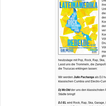
Die
ihr
Unt
die
de
Kon
der
ve
Kon
Völ
Dru
Vö
mac
glo
heutzutage mit Pop, Rock, Rap, Ska,
Lasst uns die Trommeln, die Zampoña
die Trucucas erklingen lassen:
Wir werden
Julio Pachanga
als DJ h
klassischen Cumbia und Electro-Cumb
Dj McOld
der uns den klassischsten 
Städte bringt!
DJ EL
wird Rock, Rap, Ska, Garage,