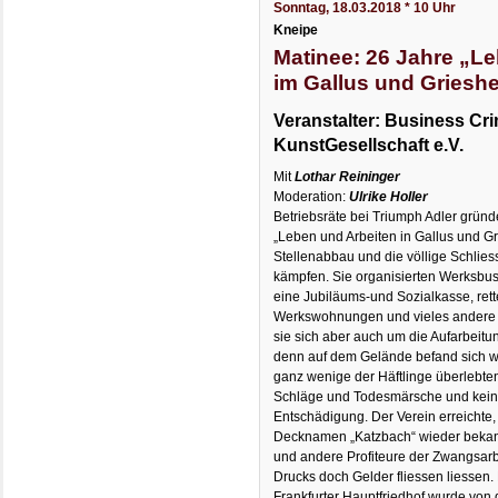
Sonntag, 18.03.2018 * 10 Uhr
Kneipe
Matinee: 26 Jahre „L
im Gallus und Griesh
Veranstalter: Business Cri
KunstGesellschaft e.V.
Mit
Lothar Reininger
Moderation:
Ulrike Holler
Betriebsräte bei Triumph Adler gründ
„Leben und Arbeiten in Gallus und 
Stellenabbau und die völlige Schlies
kämpfen. Sie organisierten Werksbus
eine Jubiläums-und Sozialkasse, rett
Werkswohnungen und vieles andere 
sie sich aber auch um die Aufarbeitu
denn auf dem Gelände befand sich wä
ganz wenige der Häftlinge überlebte
Schläge und Todesmärsche und keiner
Entschädigung. Der Verein erreichte,
Decknamen „Katzbach“ wieder bekan
und andere Profiteure der Zwangsarbe
Drucks doch Gelder fliessen liessen
Frankfurter Hauptfriedhof wurde von