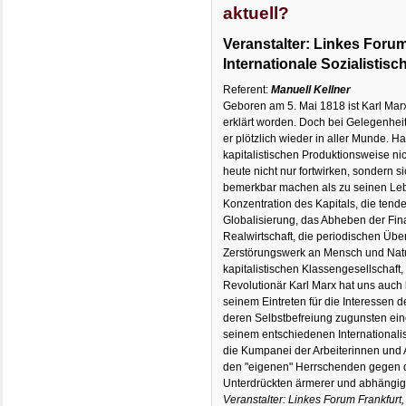
aktuell?
Veranstalter: Linkes Forum 
Internationale Sozialistisc
Referent:
Manuell Kellner
Geboren am 5. Mai 1818 ist Karl Mar
erklärt worden. Doch bei Gelegenheit
er plötzlich wieder in aller Munde. H
kapitalistischen Produktionsweise ni
heute nicht nur fortwirken, sondern s
bemerkbar machen als zu seinen Leb
Konzentration des Kapitals, die tenden
Globalisierung, das Abheben der Fin
Realwirtschaft, die periodischen Übe
Zerstörungswerk an Mensch und Natur
kapitalistischen Klassengesellschaft,
Revolutionär Karl Marx hat uns auch
seinem Eintreten für die Interessen 
deren Selbstbefreiung zugunsten ei
seinem entschiedenen International
die Kumpanei der Arbeiterinnen und A
den "eigenen" Herrschenden gegen 
Unterdrückten ärmerer und abhängig
Veranstalter: Linkes Forum Frankfurt, 