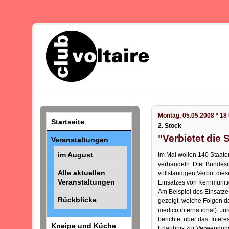
Montag, 05.05.2008 * 18
Startseite
2. Stock
"Verbietet die 
Veranstaltungen
im August
Im Mai wollen 140 Staate
verhandeln. Die Bundesre
Alle aktuellen
vollständigen Verbot dies
Veranstaltungen
Einsatzes von Kernmunit
Am Beispiel des Einsatze
Rückblicke
gezeigt, welche Folgen d
medico international). Jü
berichtet über das Inter
Kneipe und Küche
Erlaubnis zur Verwendung