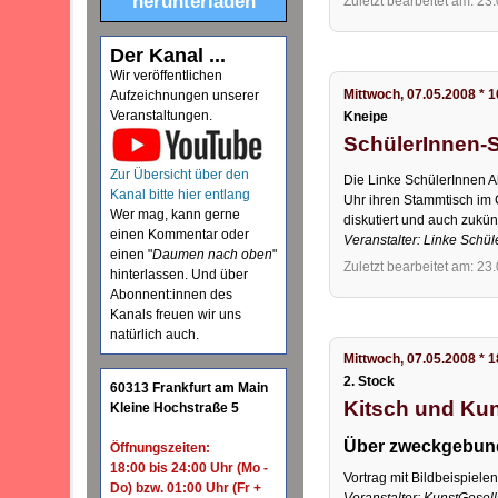
herunterladen
Zuletzt bearbeitet am: 23
Der Kanal ...
Wir veröffentlichen
Mittwoch, 07.05.2008 * 
Aufzeichnungen unserer
Veranstaltungen.
Kneipe
SchülerInnen-
Zur Übersicht über den
Die Linke SchülerInnen A
Kanal bitte hier entlang
Uhr ihren Stammtisch im C
Wer mag, kann gerne
diskutiert und auch zukün
einen Kommentar oder
Veranstalter: Linke Schül
einen "
Daumen nach oben
"
Zuletzt bearbeitet am: 23
hinterlassen. Und über
Abonnent:innen des
Kanals freuen wir uns
natürlich auch.
Mittwoch, 07.05.2008 * 
2. Stock
60313 Frankfurt am Main
Kitsch und Ku
Kleine Hochstraße 5
Über zweckgebund
Öffnungszeiten:
18:00 bis 24:00 Uhr (Mo -
Vortrag mit Bildbeispiele
Do) bzw. 01:00 Uhr (Fr +