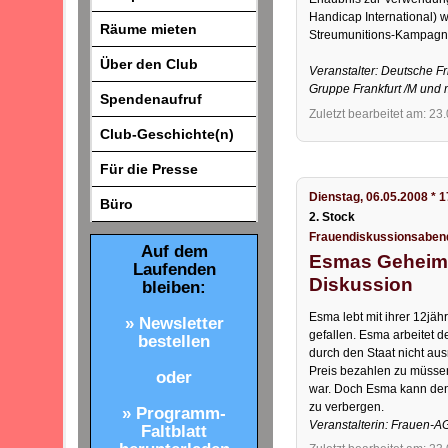
Handicap International) w
Räume mieten
Streumunitions-Kampagne
Über den Club
Veranstalter: Deutsche F
Gruppe Frankfurt /M und 
Spendenaufruf
Zuletzt bearbeitet am: 23
Club-Geschichte(n)
Für die Presse
Dienstag, 06.05.2008 * 
Büro
2. Stock
Frauendiskussionsabend 
Auf dem
Esmas Geheimni
Laufenden
Diskussion
bleiben:
Esma lebt mit ihrer 12jäh
» Newsletter
gefallen. Esma arbeitet d
bestellen
durch den Staat nicht aus
Preis bezahlen zu müssen
oder
war. Doch Esma kann den 
zu verbergen.
» Programm-
Veranstalterin: Frauen-A
Faltblatt