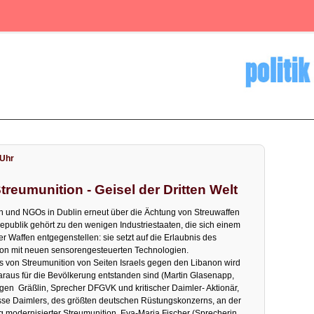
 Uhr
Streumunition - Geisel der Dritten Welt
n und NGOs in Dublin erneut über die Ächtung von Streuwaffen
publik gehört zu den wenigen Industriestaaten, die sich einem
er Waffen entgegenstellen: sie setzt auf die Erlaubnis des
ion mit neuen sensorengesteuerten Technologien.
s von Streumunition von Seiten Israels gegen den Libanon wird
araus für die Bevölkerung entstanden sind (Martin Glasenapp,
rgen Gräßlin, Sprecher DFGVK und kritischer Daimler- Aktionär,
esse Daimlers, des größten deutschen Rüstungskonzerns, an der
 modernisierter Streumunition. Eva-Maria Fischer (Sprecherin