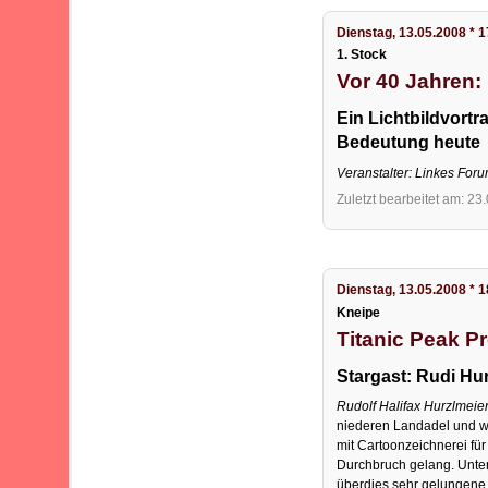
Dienstag, 13.05.2008 * 
1. Stock
Vor 40 Jahren:
Ein Lichtbildvort
Bedeutung heute
Veranstalter: Linkes Foru
Zuletzt bearbeitet am: 23
Dienstag, 13.05.2008 * 
Kneipe
Titanic Peak P
Stargast: Rudi Hu
Rudolf Halifax Hurzlmeie
niederen Landadel und war
mit Cartoonzeichnerei fü
Durchbruch gelang. Unte
überdies sehr gelungene P