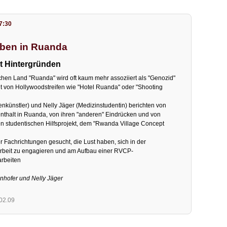
7:30
eben in Ruanda
it Hintergründen
schen Land "Ruanda" wird oft kaum mehr assoziiert als "Genozid"
t von Hollywoodstreifen wie "Hotel Ruanda" oder "Shooting
nkünstler) und Nelly Jäger (Medizinstudentin) berichten von
nthalt in Ruanda, von ihren "anderen" Eindrücken und von
n studentischen Hilfsprojekt, dem "Rwanda Village Concept
 Fachrichtungen gesucht, die Lust haben, sich in der
beit zu engagieren und am Aufbau einer RVCP-
arbeiten
nnhofer und Nelly Jäger
.02.09