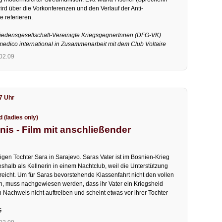
ird über die Vorkonferenzen und den Verlauf der Anti-
 referieren.
riedensgesellschaft-Vereinigte KriegsgegnerInnen (DFG-VK)
medico international in Zusammenarbeit mit dem Club Voltaire
.02.09
17 Uhr
(ladies only)
s - Film mit anschließender
rigen Tochter Sara in Sarajevo. Saras Vater ist im Bosnien-Krieg
eshalb als Kellnerin in einem Nachtclub, weil die Unterstützung
reicht. Um für Saras bevorstehende Klassenfahrt nicht den vollen
, muss nachgewiesen werden, dass ihr Vater ein Kriegsheld
Nachweis nicht auftreiben und scheint etwas vor ihrer Tochter
G