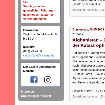
Veranstalter: KunstGesel
Sa)
Eintritt: 5,- €/ erm. 3,- €
Sonntags und an
Zuletzt bearbeitet am: 23
gesetzlichen Feiertagen
geschlossen (außer bei
Veranstaltungen)
Donnerstag, 08.05.2008 
Bürozeiten:
2. Stock
Täglich außer Mittwoch 10
bis 13 Uhr
Afghanistan –
der Katastrop
Kontakt:
(069) 29 24 08
Hat der seit 6 Jahren wä
clubvoltaire@t-online.de
der Drogenanbau wirksam 
Zivilbevölkerung infolge
nachhaltig besser geworde
Der Club in den Sozialen
externen geostrategischen
Medien:
Dr. Matin Baraki, 1947 in
Afghanistan, von der er ge
den Universitäten Marbur
Eintritt 5 € / erm. 2,50 € / 
Impressum
Datenschutzerklärung
Zuletzt bearbeitet am: 23