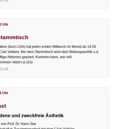
.02.09
16 Uhr
Stammtisch
ktion (kurz LiSA) hat jeden ersten Mittwoch im Monat ab 18.00
lub Voltaire. Bei dem Stammtisch wird über Bildungspolitik u.ä.
ftige Aktionen geplant. Kommen kann, wer will.
erInnen Aktion (LiSA)
.02.09
18 Uhr
nst
ene und zweckfreie Ästhetik
n von Prof. Dr. Hans See