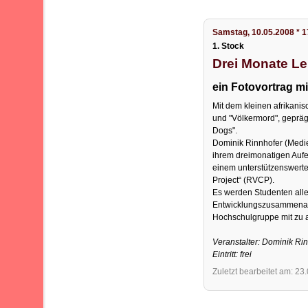
Samstag, 10.05.2008 * 1
1. Stock
Drei Monate L
ein Fotovortrag m
Mit dem kleinen afrikani
und "Völkermord", gepräg
Dogs".
Dominik Rinnhofer (Medie
ihrem dreimonatigen Aufe
einem unterstützenswerte
Project“ (RVCP).
Es werden Studenten aller
Entwicklungszusammenar
Hochschulgruppe mit zu 
Veranstalter: Dominik Ri
Eintritt: frei
Zuletzt bearbeitet am: 23