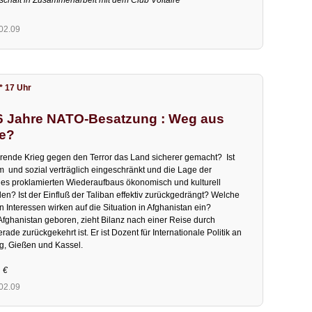
lschaft in Zusammenarbeit mit dem Club Voltaire
.02.09
* 17 Uhr
 6 Jahre NATO-Besatzung : Weg aus
he?
hrende Krieg gegen den Terror das Land sicherer gemacht? Ist
und sozial verträglich eingeschränkt und die Lage der
 des proklamierten Wiederaufbaus ökonomisch und kulturell
n? Ist der Einfluß der Taliban effektiv zurückgedrängt? Welche
 Interessen wirken auf die Situation in Afghanistan ein?
 Afghanistan geboren, zieht Bilanz nach einer Reise durch
rade zurückgekehrt ist. Er ist Dozent für Internationale Politik an
g, Gießen und Kassel.
1 €
.02.09