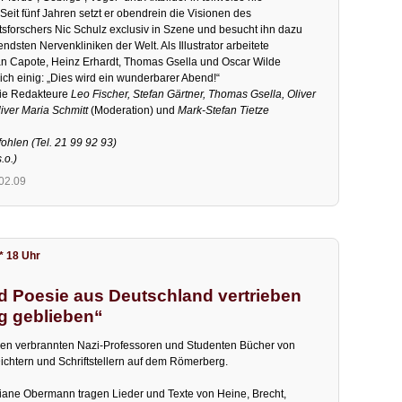
it fünf Jahren setzt er obendrein die Visionen des
sforschers Nic Schulz exclusiv in Szene und besucht ihn dazu
ndsten Nervenkliniken der Welt. Als Illustrator arbeitete
an Capote, Heinz Erhardt, Thomas Gsella und Oscar Wilde
sich einig: „Dies wird ein wunderbarer Abend!“
die Redakteure
Leo Fischer, Stefan Gärtner, Thomas Gsella, Oliver
iver Maria Schmitt
(Moderation) und
Mark-Stefan Tietze
ohlen (Tel. 21 99 92 93)
s.o.)
.02.09
* 18 Uhr
nd Poesie aus Deutschland vertrieben
g geblieben“
ren verbrannten Nazi-Professoren und Studenten Bücher von
ichtern und Schriftstellern auf dem Römerberg.
iane Obermann tragen Lieder und Texte von Heine, Brecht,