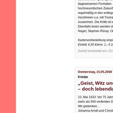
dagewesenen Formaten. Se
hochneurotischen Zukunft
regelmäßig in den entlege
Hurzlmeier
u.a. mit Trum
zusammen. Die Kritik ist 
Ebenfalls lesen werden 
Nagel, Stephan Rürup, Ol
Kartenvorbestellung empf
Eintritt: 6,50 €/erm. 1,- € (
Zuletzt bearbeitet am: 23
Donnerstag, 15.05.2008 
Kneipe
„Geist, Witz u
– doch lebendi
10. Mai 1933: Vor 75 Jah
mehr als 500 verfemten D
Wir gedenken...
Johanna Arndt und Christ