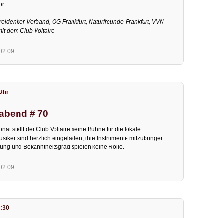
r.
Freidenker Verband, OG Frankfurt, Naturfreunde-Frankfurt, VVN-
it dem Club Voltaire
.02.09
 Uhr
abend # 70
nat stellt der Club Voltaire seine Bühne für die lokale
usiker sind herzlich eingeladen, ihre Instrumente mitzubringen
htung und Bekanntheitsgrad spielen keine Rolle.
.02.09
8:30