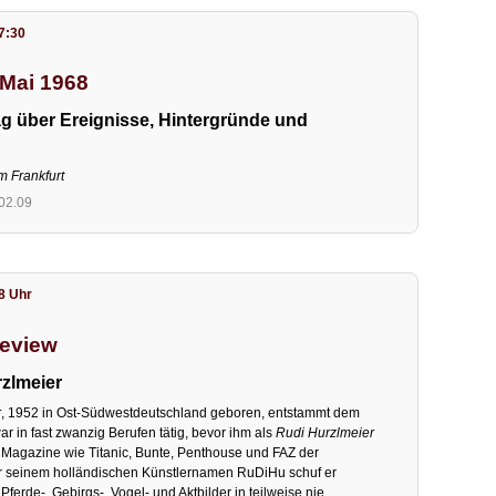
17:30
 Mai 1968
rag über Ereignisse, Hintergründe und
m Frankfurt
.02.09
18 Uhr
review
rzlmeier
r
, 1952 in Ost-Südwestdeutschland geboren, entstammt dem
 in fast zwanzig Berufen tätig, bevor ihm als
Rudi Hurzlmeier
r Magazine wie Titanic, Bunte, Penthouse und FAZ der
r seinem holländischen Künstlernamen RuDiHu schuf er
ferde-, Gebirgs-, Vogel- und Aktbilder in teilweise nie