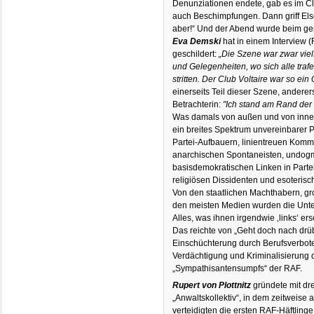
Denunziationen endete, gab es im Cl
auch Beschimpfungen. Dann griff Else,
aber!“ Und der Abend wurde beim 
Eva Demski
hat in einem Interview (
geschildert:
„Die Szene war zwar vielf
und Gelegenheiten, wo sich alle trafe
stritten. Der Club Voltaire war so ein
einerseits Teil dieser Szene, anderer
Betrachterin:
"Ich stand am Rand der
Was damals von außen und von innen 
ein breites Spektrum unvereinbarer 
Partei-Aufbauern, linientreuen Komm
anarchischen Spontaneisten, undog
basisdemokratischen Linken in Part
religiösen Dissidenten und esoterisc
Von den staatlichen Machthabern, gr
den meisten Medien wurden die Unt
Alles, was ihnen irgendwie ‚links‘ er
Das reichte von „Geht doch nach drü
Einschüchterung durch Berufsverbot
Verdächtigung und Kriminalisierung 
„Sympathisantensumpfs“ der RAF.
Rupert von Plottnitz
gründete mit dre
„Anwaltskollektiv“, in dem zeitweise 
verteidigten die ersten RAF-Häftling