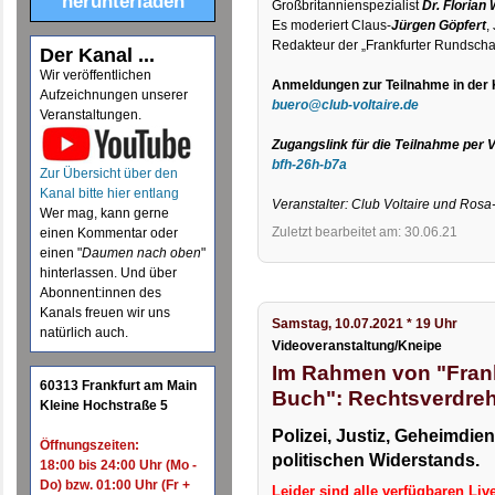
herunterladen
Großbritannienspezialist
Dr. Florian
Es moderiert Claus-
Jürgen Göpfert
,
Redakteur der „Frankfurter Rundscha
Der Kanal ...
Wir veröffentlichen
Anmeldungen zur Teilnahme in der 
Aufzeichnungen unserer
buero@club-voltaire.de
Veranstaltungen.
Zugangslink für die Teilnahme per 
bfh-26h-b7a
Zur Übersicht über den
Kanal bitte hier entlang
Veranstalter: Club Voltaire und Ros
Wer mag, kann gerne
Zuletzt bearbeitet am: 30.06.21
einen Kommentar oder
einen "
Daumen nach oben
"
hinterlassen. Und über
Abonnent:innen des
Kanals freuen wir uns
Samstag, 10.07.2021 * 19 Uhr
natürlich auch.
Videoveranstaltung/Kneipe
Im Rahmen von "Frankf
60313 Frankfurt am Main
Buch": Rechtsverdreh
Kleine Hochstraße 5
Polizei, Justiz, Geheimdi
Öffnungszeiten:
politischen Widerstands.
18:00 bis 24:00 Uhr (Mo -
Do) bzw. 01:00 Uhr (Fr +
Leider sind alle verfügbaren Li