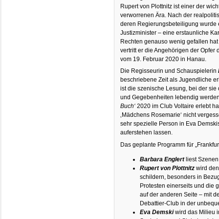
Rupert von Plottnitz ist einer der wic
verworrenen Ära. Nach der realpolit
deren Regierungsbeteiligung wurde e
Justizminister – eine erstaunliche Ka
Rechten genauso wenig gefallen hat 
vertritt er die Angehörigen der Opfer
vom 19. Februar 2020 in Hanau.
Die Regisseurin und Schauspielerin
beschriebene Zeit als Jugendliche er
ist die szenische Lesung, bei der sie
und Gegebenheiten lebendig werden
Buch‘
2020 im Club Voltaire erlebt ha
‚Mädchens Rosemarie‘ nicht vergess
sehr spezielle Person in Eva Demsk
auferstehen lassen.
Das geplante Programm für „Frankfurt 
Barbara Englert
liest Szene
Rupert von Plottnitz
wird den
schildern, besonders in Bezug
Protesten einerseits und die 
auf der anderen Seite – mit 
Debattier-Club in der unbequ
Eva Demski
wird das Milieu 