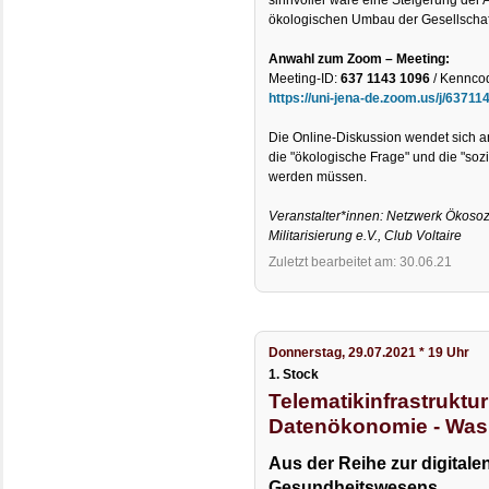
ökologischen Umbau der Gesellscha
Anwahl zum Zoom – Meeting:
Meeting-ID:
637 1143 1096
/ Kennco
https://uni-jena-de.zoom.us/j/6371
Die Online-Diskussion wendet sich an
die "ökologische Frage" und die "s
werden müssen.
Veranstalter*innen: Netzwerk Ökosozi
Militarisierung e.V., Club Voltaire
Zuletzt bearbeitet am: 30.06.21
Donnerstag, 29.07.2021 * 19 Uhr
1. Stock
Telematikinfrastruktu
Datenökonomie - Was
Aus der Reihe zur digitale
Gesundheitswesens