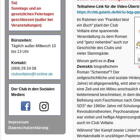
Sa)
Teilnahme-Link für die Video-Übert
Sonntags und an
https://cvbb.galatis.de/b/clu-bqg-gq
gesetzlichen Feiertagen
Im Rahmen von
"Frankfurt liest
geschlossen (außer bei
ein Buch"
plant der Club
Veranstaltungen)
Voltaire eine spannende
Veranstaltung zu dem Roman
Bürozeiten:
und "ganz nebenbei" auch zur
Täglich außer Mittwoch 10
Geschichte des Clubs und
bis 13 Uhr
vieler Stammgäste.
Worum geht es in
Eva
Kontakt:
Demskis
biografischem
(069) 29 24 08
Roman
"Scheintod"
? Der
clubvoltaire@t-online.de
zeitgeschichtliche und soziale Hinter
Jahre) ist allgegenwärtig, wird aber 
Der Club in den Sozialen
eine Zeit und ein Milieu anschaulich 
Medien:
beklemmend beschrieben, in dem die
Befreiung vom Faschismus nach Orient
SDS" der 1960er Jahre mit Schulung
Revolutionstheorien, Psychoanalyse 
war vorbei und heftige Abgrenzungsd
Impressum
auch im Club Voltaire.
Datenschutzerklärung
Während "der Kampf zweier Linien" m
Wortakrobatik in unzähligen Papiere