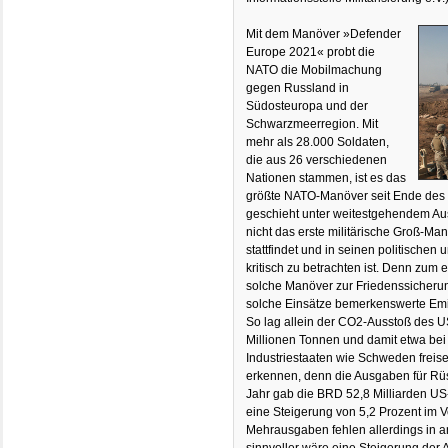
Mit dem Manöver »Defender
Europe 2021« probt die
NATO die Mobilmachung
gegen Russland in
Südosteuropa und der
Schwarzmeerregion. Mit
mehr als 28.000 Soldaten,
die aus 26 verschiedenen
Nationen stammen, ist es das
größte NATO-Manöver seit Ende des K
geschieht unter weitestgehendem Auss
nicht das erste militärische Groß-Ma
stattfindet und in seinen politisch
kritisch zu betrachten ist. Denn zum 
solche Manöver zur Friedenssicheru
solche Einsätze bemerkenswerte Emi
So lag allein der CO2-Ausstoß des US
Millionen Tonnen und damit etwa bei
Industriestaaten wie Schweden freise
erkennen, denn die Ausgaben für Rüst
Jahr gab die BRD 52,8 Milliarden US-D
eine Steigerung von 5,2 Prozent im V
Mehrausgaben fehlen allerdings in 
sinnvoller wäre eine Steigerung der 