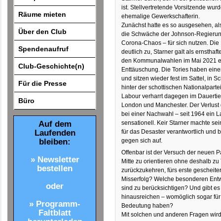
ist. Stellvertretende Vorsitzende wur
Räume mieten
ehemalige Gewerkschafterin.
Zunächst hatte es so ausgesehen, a
Über den Club
die Schwäche der Johnson-Regierung
Corona-Chaos – für sich nutzen. Die
Spendenaufruf
deutlich zu, Starner galt als ernsthaf
den Kommunalwahlen im Mai 2021 erl
Club-Geschichte(n)
Enttäuschung. Die Tories haben einen
und sitzen wieder fest im Sattel, in 
Für die Presse
hinter der schottischen Nationalparte
Labour verharrt dagegen im Dauertief,
Büro
London und Manchester. Der Verlust 
bei einer Nachwahl – seit 1964 ein 
Auf dem
sensationell. Keir Starner machte sei
Laufenden
für das Desaster verantwortlich und b
bleiben:
gegen sich auf.
Offenbar ist der Versuch der neuen Pa
» Newsletter
Mitte zu orientieren ohne deshalb zu
bestellen
zurückzukehren, fürs erste gescheite
Misserfolg? Welche besonderen Entw
oder
sind zu berücksichtigen? Und gibt es
hinausreichen – womöglich sogar für 
» Programm-
Bedeutung haben?
Faltblatt
Mit solchen und anderen Fragen wird 