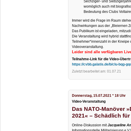
Sechziger- und Siebzigerjahr
womöglich auch mit biografi
Bedeutung des Clubs Voltaire
Immer wird die Frage im Raum steh
Nachwirkungen aus der „Bleiernen Zei
Das Publikum ist eingeladen, mitzudi
Die Veranstaltung wird hybrid stattfin
Teilnehmer*innenzahl in der Kneipe u
Videoveranstaltung.
Leider sind alle verfügbaren Li
Teilnahme-Link für die Video-Übert
https://cvbb.galatis.de/b/clu-bqg-gq
Zuletzt bearbeitet am: 01.07.21
Donnerstag, 15.07.2021 * 18 Uhr
Video-Veranstaltung
Das NATO-Manöver »
2021« – Schädlich für
Online-Diskussion mit
Jacqueline A
Informationsstelle Militarisierung e.V.