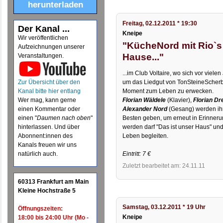
herunterladen
Freitag, 02.12.2011 * 19:30
Der Kanal ...
Kneipe
Wir veröffentlichen
"KücheNord mit Rio`s 
Aufzeichnungen unserer
Hause..."
Veranstaltungen.
...im Club Voltaire, wo sich vor viel
um das Liedgut von TonSteineScherb
Zur Übersicht über den
Moment zum Leben zu erwecken.
Kanal bitte hier entlang
Florian Wäldele
(Klavier),
Florian Dr
Wer mag, kann gerne
Alexander Nord
(Gesang) werden ihr
einen Kommentar oder
Besten geben, um erneut in Erinneru
einen "
Daumen nach oben
"
werden darf "Das ist unser Haus" und
hinterlassen. Und über
Leben begleiten.
Abonnent:innen des
Kanals freuen wir uns
Eintritt: 7 €
natürlich auch.
Zuletzt bearbeitet am: 24.11.11
60313 Frankfurt am Main
Kleine Hochstraße 5
Samstag, 03.12.2011 * 19 Uhr
Öffnungszeiten:
Kneipe
18:00 bis 24:00 Uhr (Mo -