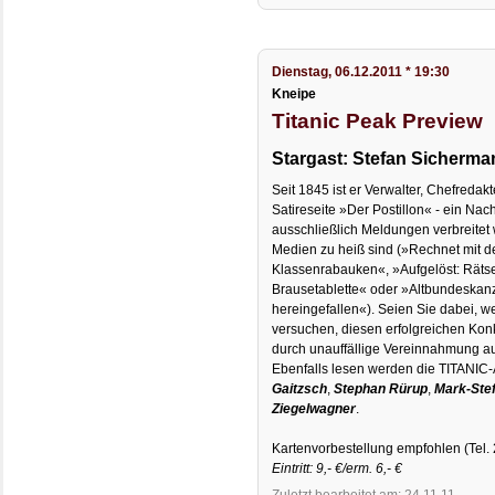
Dienstag, 06.12.2011 * 19:30
Kneipe
Titanic Peak Preview
Stargast: Stefan Sicherm
Seit 1845 ist er Verwalter, Chefredakt
Satireseite »Der Postillon« - ein Nac
ausschließlich Meldungen verbreitet
Medien zu heiß sind (»Rechnet mit d
Klassenrabauken«, »Aufgelöst: Rät
Brausetablette« oder »Altbundeskanz
hereingefallen«). Seien Sie dabei,
versuchen, diesen erfolgreichen Konk
durch unauffällige Vereinnahmung a
Ebenfalls lesen werden die TITANIC
Gaitzsch
,
Stephan Rürup
,
Mark-Stef
Ziegelwagner
.
Kartenvorbestellung empfohlen (Tel. 
Eintritt: 9,- €/erm. 6,- €
Zuletzt bearbeitet am: 24.11.11