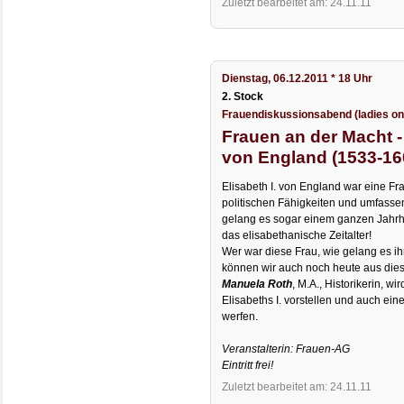
Zuletzt bearbeitet am: 24.11.11
Dienstag, 06.12.2011 * 18 Uhr
2. Stock
Frauendiskussionsabend (ladies on
Frauen an der Macht - T
von England (1533-16
Elisabeth I. von England war eine F
politischen Fähigkeiten und umfassen
gelang es sogar einem ganzen Jahr
das elisabethanische Zeitalter!
Wer war diese Frau, wie gelang es i
können wir auch noch heute aus dies
Manuela Roth
, M.A., Historikerin, wi
Elisabeths I. vorstellen und auch ein
werfen.
Veranstalterin: Frauen-AG
Eintritt frei!
Zuletzt bearbeitet am: 24.11.11