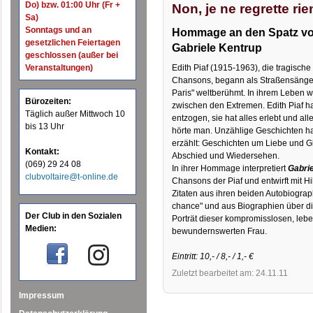
Do) bzw. 01:00 Uhr (Fr +
Non, je ne regrette rie
Sa)
Sonntags und an
Hommage an den Spatz vo
gesetzlichen Feiertagen
Gabriele Kentrup
geschlossen (außer bei
Veranstaltungen)
Edith Piaf (1915-1963), die tragisch
Chansons, begann als Straßensänger
Paris" weltberühmt. In ihrem Leben w
Bürozeiten:
zwischen den Extremen. Edith Piaf h
Täglich außer Mittwoch 10
entzogen, sie hat alles erlebt und a
bis 13 Uhr
hörte man. Unzählige Geschichten ha
erzählt: Geschichten um Liebe und G
Kontakt:
Abschied und Wiedersehen.
(069) 29 24 08
In ihrer Hommage interpretiert
Gabri
clubvoltaire@t-online.de
Chansons der Piaf und entwirft mit H
Zitaten aus ihren beiden Autobiograp
chance" und aus Biographien über d
Der Club in den Sozialen
Porträt dieser kompromisslosen, le
Medien:
bewundernswerten Frau.
Eintritt: 10,- / 8,- / 1,- €
Zuletzt bearbeitet am: 24.11.11
Impressum