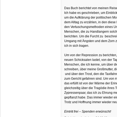
Das Buch berichtet von meinen Reise
Ich habe es geschrieben, um Einbli
um die Aufklärung der politischen Mo
dem Alltag zu erzählen, in den diese
den Vertuschungsmethoden eines Un
Menschen, die zu Handlangern solch
berichten. Um die Furcht zu beschre
Umgang mit Ängsten und dem Zorn zu
ich in sich tragen.
Um von der Repression zu berichten,
neuen Schicksalen lastet, von der Ta
Menschen, die ich kenne, um über di
schreiben, über meine Großmutter, die
und über den Trost, den die Taxifah
zum Gericht gefahren sind. Um von 
das erfüllt ist von der Wärme der Er
gleichzeitig über die Tragödie ihre
Zypressenpaar, das ich zu Ehrung me
gepflanzt habe. Das immer wieder ein
Trotz und Hoffnung immer wieder neu 
Eintritt frei – Spenden erwünscht!