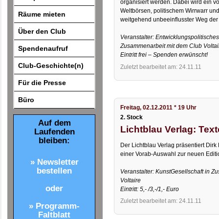
organisiert werden. Dabei wird ein
Weltbörsen, politischem Wirrwarr un
Räume mieten
weitgehend unbeeinflusster Weg der 
Über den Club
Veranstalter: Entwicklungspolitisch
Zusammenarbeit mit dem Club Voltai
Spendenaufruf
Eintritt frei – Spenden erwünscht!
Club-Geschichte(n)
Zuletzt bearbeitet am: 24.11.11
Für die Presse
Büro
Freitag, 02.12.2011 * 19 Uhr
2. Stock
Auf dem
Lichtblau Verlag: Tex
Laufenden
bleiben:
Der Lichtblau Verlag präsentiert Dir
einer Vorab-Auswahl zur neuen Editio
» Newsletter
bestellen
Veranstalter: KunstGesellschaft in 
Voltaire
oder
Eintritt: 5,- /3,-/1,- Euro
Zuletzt bearbeitet am: 24.11.11
» Programm-
Faltblatt