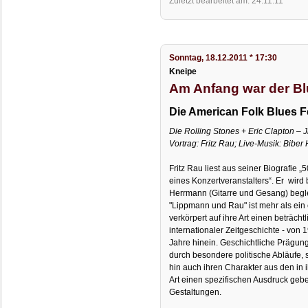
Zuletzt bearbeitet am: 24.11.11
Sonntag, 18.12.2011 * 17:30
Kneipe
Am Anfang war der B
Die American Folk Blues Fe
Die Rolling Stones + Eric Clapton – 
Vortrag: Fritz Rau; Live-Musik: Biber
Fritz Rau liest aus seiner Biografie 
eines Konzertveranstalters“. Er wird
Herrmann (Gitarre und Gesang) begle
"Lippmann und Rau" ist mehr als ein
verkörpert auf ihre Art einen beträch
internationaler Zeitgeschichte - von
Jahre hinein. Geschichtliche Prägung
durch besondere politische Abläufe,
hin auch ihren Charakter aus den in 
Art einen spezifischen Ausdruck geb
Gestaltungen.