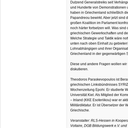
Dutzend Generalstreiks seit Verhä
und Hunderte von Demonstrationen u
haben in Griechenland schließlich di
Papandreou bewirkt. Aber jetzt sind 
großen Koalition im Parlament konfront
noch härter fortsetzen will. Was sin
griechischen Gewerkschaften und de
Welche Strategie und Taktik wäre no
unten nach oben Einhalt zu gebieten
Lohnabhängigen und ihrer Organisat
Griechenland in der gegenwärtigen S
Diese und andere Fragen wollen wir
diskutieren.
Theodoros Paraskevopoulos ist Berat
griechischen Linksbündnisses SYRIZA
Wochenzeitung Epohi. Er studierte W
Universität Kiel. Als Mitglied der K
– Inland (KKE Esoteriikou) war er ak
Militärdiktatur. Er ist Übersetzer d
Griechische.
Veranstalter: RLS-Hessen in Koopera
Voltaire, DGB Bildungswerk e.V. und