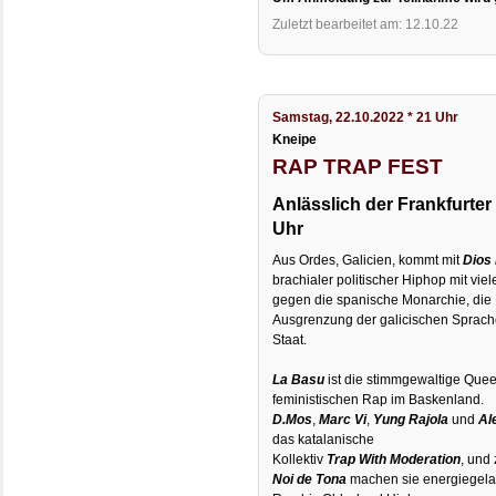
Zuletzt bearbeitet am: 12.10.22
Samstag, 22.10.2022 * 21 Uhr
Kneipe
RAP TRAP FEST
Anlässlich der Frankfurte
Uhr
Aus Ordes, Galicien, kommt mit
Dios
brachialer politischer Hiphop mit vie
gegen die spanische Monarchie, die 
Ausgrenzung der galicischen Sprach
Staat.
La Basu
ist die stimmgewaltige Que
feministischen Rap im Baskenland.
D.Mos
,
Marc Vi
,
Yung Rajola
und
Al
das katalanische
Kollektiv
Trap With Moderation
, und
Noi de Tona
machen sie energiegela