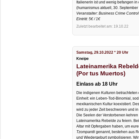
Italienerin ist und wenig befangen in
(humanismus aktuell, 30. September
Veranstalter: Business Crime Control
Eintritt: 5€ / 1€
Zuletzt bearbeitet am: 19.10.22
Samstag, 29.10.2022 * 20 Uhr
Kneipe
Lateinamerika Rebelde
(Por tus Muertos)
Einlass ab 18 Uhr
Die indigenen Kulturen betrachteten 
Einheit: ein Leben-Tod-Binomial, sod
mexikanischen Kultur koexistiert. De
wird zu jeder Zeit beschworen und in 
Die Seelen der Verstorbenen kehren 
Lateinamerika Rebelde zu feiern. Bei
Altar mit Opfergaben haben, um eure
Tzompantli
genannt, bestehen aus R
und Wiedergeburt symbolisieren. Wir