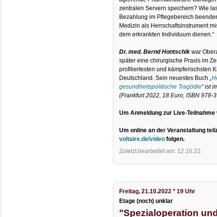
zentralen Servern speichern? Wie la
Bezahlung im Pflegebereich beenden? 
Medizin als Herrschaftsinstrument mi
dem erkrankten Individuum dienen.“
Dr. med. Bernd Hontschik
war Obera
später eine chirurgische Praxis im Zen
profiliertesten und kämpferischsten Kr
Deutschland. Sein neuestes Buch
„
H
gesundheitspolitische Tragödie
“ ist
(Frankfurt 2022, 18 Euro, ISBN 978-
Um Anmeldung zur Live-Teilnahme 
Um online an der Veranstaltung tei
voltaire.de/video
folgen.
Zuletzt bearbeitet am: 12.10.22
Freitag, 21.10.2022 * 19 Uhr
Etage (noch) unklar
"Spezialoperation und