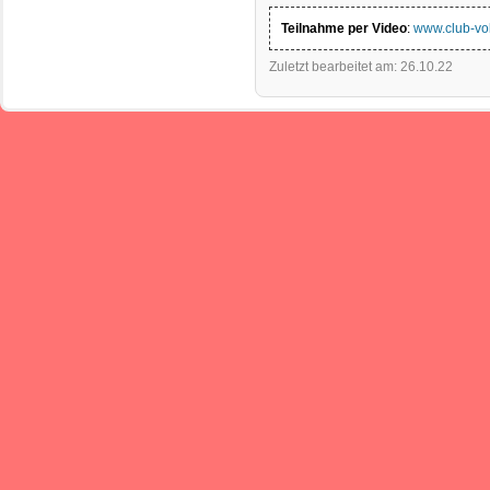
Teilnahme per Video
:
www.club-vol
Zuletzt bearbeitet am: 26.10.22