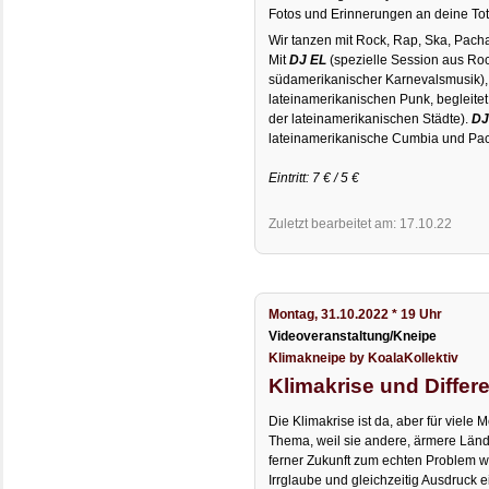
Fotos und Erinnerungen an deine Tot
Wir tanzen mit Rock, Rap, Ska, Pac
Mit
DJ EL
(spezielle Session aus Ro
südamerikanischer Karnevalsmusik)
lateinamerikanischen Punk, begleitet
der lateinamerikanischen Städte).
DJ
lateinamerikanische Cumbia und Pa
Eintritt: 7 € / 5 €
Zuletzt bearbeitet am: 17.10.22
Montag, 31.10.2022 * 19 Uhr
Videoveranstaltung/Kneipe
Klimakneipe by KoalaKollektiv
Klimakrise und Differ
Die Klimakrise ist da, aber für viel
Thema, weil sie andere, ärmere Länder
ferner Zukunft zum echten Problem w
Irrglaube und gleichzeitig Ausdruck e