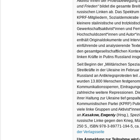
Aktivist*innen der Protestbewegung 
und Frieden“
bildet die gesamte Breit
russischen Linken ab. Das Spektrum 
KPRF-Mitgliedern, Sozialdemokratie 
kleinere stalinistische und trotzkisti
Gewerkschaftsaktivist*innen und Femi
Hochschuldozent*innen und Autor*in
enthält Originaldokumente und Inter
einführende und analysierende Text
den gesamtgesellschaftlichen Kontext
linken Kräfte in Putins Russland ins
Seit Beginn der „Militärischen Spezia
Streitkräfte in der Ukraine im Febr
Russland an Antikriegsprotesten teil.
wurden 13.800 Menschen festgenomm
Kommunikationssperren, Eintragungen
zahlreiche weitere Repressionen. Die 
ihrer Haltung zur Ukraine tief gespa
Kommunistischen Partei (KPRF) Putins
viele linke Gruppen und Aktivist*in
an.
Kasakow, Ewgeniy
(Hrsg.),
Spezia
russische Linke gegen den Krieg, Mün
250 S., ISBN 978-3-89771-194-5, ca
der Verlagsseite
Um Anmeldung zur Teilnahme wird 