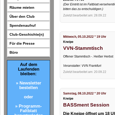
(Der Eintritt ist im Faltblatt versehen
Räume mieten
bitten das zu entschuldigen.)
Zuletzt bearbeitet am: 28.09.22
Über den Club
Spendenaufruf
Club-Geschichte(n)
Mittwoch, 05.10.2022 * 19 Uhr
Kneipe
Für die Presse
VVN-Stammtisch
Büro
Offener Stammtisch -. Heißer Herbst
Auf dem
Veranstalter: VVN Frankfurt
Laufenden
Zuletzt bearbeitet am: 20.09.22
bleiben:
» Newsletter
bestellen
Samstag, 08.10.2022 * 20 Uhr
oder
Kneipe
BASSment Session
» Programm-
Faltblatt
Die Kneipe öffnet um 18 U