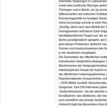
informelle Siedlungen in Lateinamer
sowie über politische Ökologie gefor
Thüringen und in Berlin, wo sie promo
differenzierten wie kritischen Publi
Erinnerungspolitik im heutigen Deutsc
Horst Groschopp schrieb in einer Re
„Dreißig Jahre nach dem Beitritt de
Grundgesetzes wirft deren Erbe fortg
identitätspolitische Fragen auf, die
Berlin paradigmatisch spiegeln, wie 
geht diesen Problemen akribisch nac
Formen und Ausdrucksweisen des Ge
in der deutschen Hauptstadt.
Die Dynamiken der öffentlichen insti
individuellen Gedächtnis-strategien 
Mechanismen der Vergangenheitskon
interdisziplinäre Ansatz der Autorin e
die öffentlichen historiographische
Repräsentationen hinausreichen, inde
– DDR-Bilder vorstellt: Sprachmuster
Zeugnisse. Fast 250 Interviews gaben 
‚Gedächtnisräume‘, die die aktuelle 
konstituieren: das städtische, das mu
und schließlich das private Gedächtn
Vielleicht liegt das Besondere ihres 