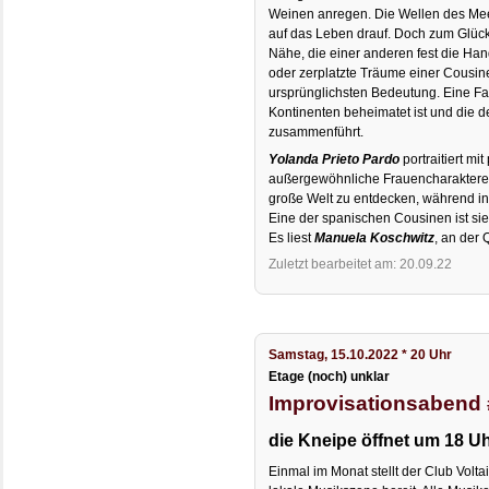
Weinen anregen. Die Wellen des Mee
auf das Leben drauf. Doch zum Glück
Nähe, die einer anderen fest die Han
oder zerplatzte Träume einer Cousine
ursprünglichsten Bedeutung. Eine Fami
Kontinenten beheimatet ist und die 
zusammenführt.
Yolanda Prieto Pardo
portraitiert mi
außergewöhnliche Frauencharaktere. 
große Welt zu entdecken, während in W
Eine der spanischen Cousinen ist sie 
Es liest
Manuela Koschwitz
, an der 
Zuletzt bearbeitet am: 20.09.22
Samstag, 15.10.2022 * 20 Uhr
Etage (noch) unklar
Improvisationsabend
die Kneipe öffnet um 18 U
Einmal im Monat stellt der Club Volta