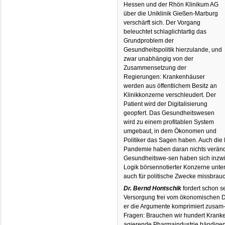
Hessen und der Rhön Klinikum AG
über die Uniklinik Gießen-Marburg
verschärft sich. Der Vorgang
beleuchtet schlaglichtartig das
Grundproblem der
Gesundheitspolitik hierzulande, und
zwar unabhängig von der
Zusammensetzung der
Regierungen: Krankenhäuser
werden aus öffentlichem Besitz an
Klinikkonzerne verschleudert. Der
Patient wird der Digitalisierung
geopfert. Das Gesundheitswesen
wird zu einem profitablen System
umgebaut, in dem Ökonomen und
Politiker das Sagen haben. Auch die
Pandemie haben daran nichts verände
Gesundheitswe-sen haben sich inzwi
Logik börsennotierter Konzerne unt
auch für politische Zwecke missbrau
Dr. Bernd Hontschik
fordert schon s
Versorgung frei vom ökonomischen Dik
er die Argumente komprimiert zusam-
Fragen: Brauchen wir hundert Kran
agierende Pharmaindustrie bändige