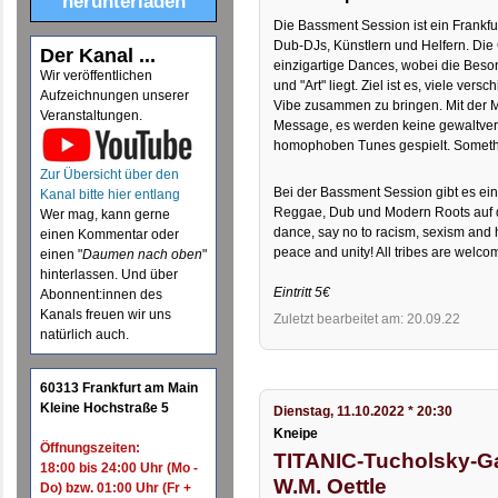
herunterladen
Die Bassment Session ist ein Frankfu
Dub-DJs, Künstlern und Helfern. Die
Der Kanal ...
einzigartige Dances, wobei die Beson
Wir veröffentlichen
und "Art" liegt. Ziel ist es, viele v
Aufzeichnungen unserer
Vibe zusammen zu bringen. Mit der M
Veranstaltungen.
Message, es werden keine gewaltverh
homophoben Tunes gespielt. Somethin
Zur Übersicht über den
Bei der Bassment Session gibt es ein
Kanal bitte hier entlang
Reggae, Dub und Modern Roots auf di
Wer mag, kann gerne
dance, say no to racism, sexism and
einen Kommentar oder
peace and unity! All tribes are welco
einen "
Daumen nach oben
"
hinterlassen. Und über
Eintritt 5€
Abonnent:innen des
Kanals freuen wir uns
Zuletzt bearbeitet am: 20.09.22
natürlich auch.
60313 Frankfurt am Main
Kleine Hochstraße 5
Dienstag, 11.10.2022 * 20:30
Kneipe
Öffnungszeiten:
TITANIC-Tucholsky-Ga
18:00 bis 24:00 Uhr (Mo -
W.M. Oettle
Do) bzw. 01:00 Uhr (Fr +