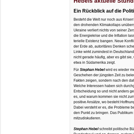
Hebels aktuelle Stun
Ein Rückblick auf die Polit
Besteht die Welt nur noch aus Kris
den drohenden Klimakollaps unübers
Ukraine verliert nichts von seiner Zer
die Energiekrise und die Inflation l
terielle Existenz bangen. Neue Konfli
der Erde ab, autoritäres Denken sch
Linke wirkt zumindest in Deutschlan
nicht gerade häufig, aber es gibt sie
etwa in Südamerika zeigt.
Für
Stephan Hebel
wird es wieder me
Geschehen der jüngsten Zeit zu bele
Fakten zeigen, sondern nach den dah
Welche Interessen haben sich durchg
Entscheidung so und nicht anders get
es, und warum kommen sie nicht zum
positive Ansätze, wo besteht Hoffn
Dabei versteht er es, die Probleme bei
den Punkt zu bringen. Das Publikum i
mitzudiskutieren.
Stephan Hebel
schreibt politische B