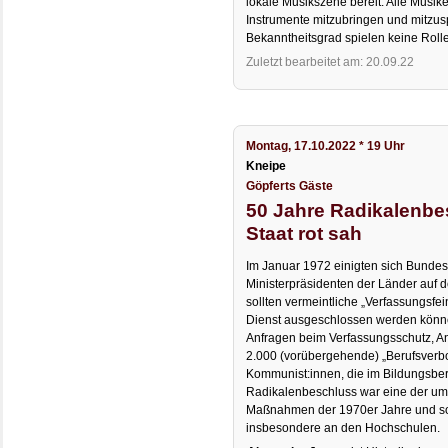
lokale Musikszene bereit. Alle Musike
Instrumente mitzubringen und mitzusp
Bekanntheitsgrad spielen keine Rolle
Zuletzt bearbeitet am: 20.09.22
Montag, 17.10.2022 * 19 Uhr
Kneipe
Göpferts Gäste
50 Jahre Radikalenbe
Staat rot sah
Im Januar 1972 einigten sich Bundes
Ministerpräsidenten der Länder auf 
sollten vermeintliche „Verfassungsfei
Dienst ausgeschlossen werden könne
Anfragen beim Verfassungsschutz, A
2.000 (vorübergehende) „Berufsverbot
Kommunist:innen, die im Bildungsbere
Radikalenbeschluss war eine der umst
Maßnahmen der 1970er Jahre und sor
insbesondere an den Hochschulen.