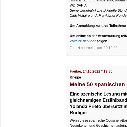
Rundschau“ und an-derswo, zudem ist
WDR/ARD.
Seine vierteljährliche „Aktuelle Stun
Club Voltaire und „Frankfurter Runds
Um Anmeldung zur Live-Teilnahme 
Um online an der Veranstaltung tei
voltaire.de/video
folgen
Zuletzt bearbeitet am: 10.10.22
Freitag, 14.10.2022 * 19:30
Kneipe
Meine 50 spanischen
Eine szenische Lesung mi
gleichnamigen Erzählband
Yolanda Prieto übersetzt 
Rüdiger.
Wenn diese spanische Cousinen-Band
Neuigkeiten und Geschichten aufein