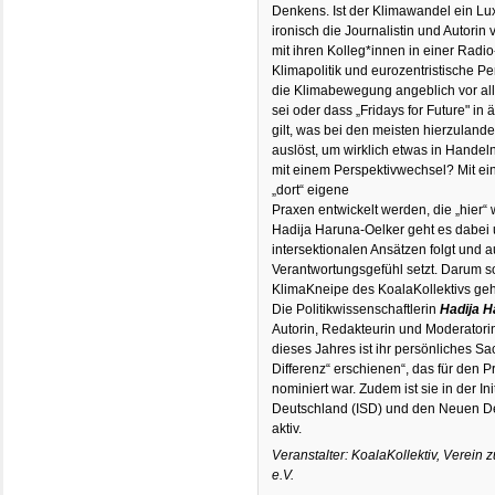
Denkens. Ist der Klimawandel ein Lu
ironisch die Journalistin und Autorin
mit ihren Kolleg*innen in einer Rad
Klimapolitik und eurozentristische Pe
die Klimabewegung angeblich vor a
sei oder dass „Fridays for Future" in
gilt, was bei den meisten hierzulande
auslöst, um wirklich etwas in Handel
mit einem Perspektivwechsel? Mit ein
„dort“ eigene
Praxen entwickelt werden, die „hie
Hadija Haruna-Oelker geht es dabei
intersektionalen Ansätzen folgt und a
Verantwortungsgefühl setzt. Darum so
KlimaKneipe des KoalaKollektivs ge
Die Politikwissenschaftlerin
Hadija H
Autorin, Redakteurin und Moderatorin
dieses Jahres ist ihr persönliches S
Differenz“ erschienen“, das für den 
nominiert war. Zudem ist sie in der I
Deutschland (ISD) und den Neuen 
aktiv.
Veranstalter: KoalaKollektiv, Verein 
e.V.