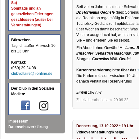
Sa)
Seit vielen Jahren ist dieser Schwabe
Sonntags und an
Dr. Hornelius Oechsle
(lies: Corneli
gesetzlichen Feiertagen
die Redaktion regelmäßig in Erklärun
geschlossen (außer bei
Tucholsky-Gedicht zur Impfdebatte fäl
Veranstaltungen)
über Wochen damit beschäftigt. Was e
Voltaire ausgedacht hat, will man si
Bürozeiten:
Sie – und erleben Sie es selbst.
Täglich außer Mittwoch 10
Ein Abend ohne Gewähr! Mit
Laura 
bis 13 Uhr
Irmschler
,
Sebastian Maschuw
,
Jul
Stargast:
Cornelius W.M. Oettle
!
Kontakt:
(069) 29 24 08
Kartenreservierung bitte über das
clubvoltaire@t-online.de
Die Karten müssen zwischen 19 Uhr 
danach verfällt die Reservierung!
Der Club in den Sozialen
Eintritt 10€ / 7€
Medien:
Zuletzt bearbeitet am: 29.09.22
Impressum
Donnerstag, 13.10.2022 * 19 Uhr
Datenschutzerklärung
Videoveranstaltung/Kneipe