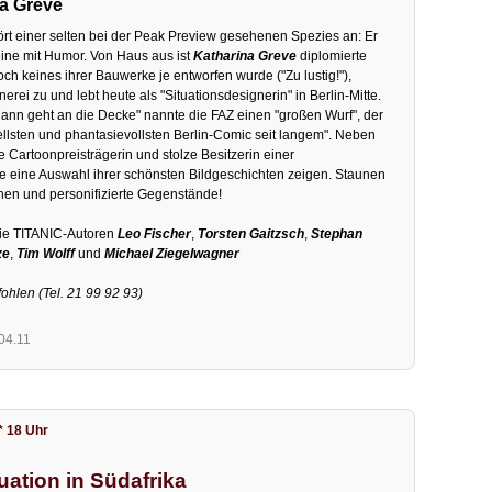
na Greve
ört einer selten bei der Peak Preview gesehenen Spezies an: Er
eine mit Humor. Von Haus aus ist
Katharina Greve
diplomierte
ch keines ihrer Bauwerke je entworfen wurde ("Zu lustig!"),
erei zu und lebt heute als "Situationsdesignerin" in Berlin-Mitte.
Mann geht an die Decke" nannte die FAZ einen "großen Wurf", der
ellsten und phantasievollsten Berlin-Comic seit langem". Neben
 Cartoonpreisträgerin und stolze Besitzerin einer
 eine Auswahl ihrer schönsten Bildgeschichten zeigen. Staunen
chen und personifizierte Gegenstände!
die TITANIC-Autoren
Leo Fischer
,
Torsten Gaitzsch
,
Stephan
ze
,
Tim Wolff
und
Michael Ziegelwagner
ohlen (Tel. 21 99 92 93)
.04.11
* 18 Uhr
tuation in Südafrika