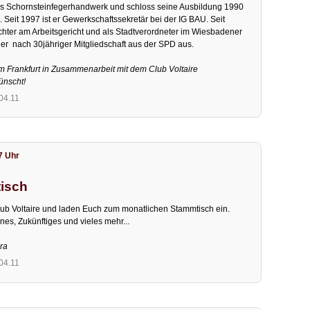
as Schornsteinfegerhandwerk und schloss seine Ausbildung 1990
. Seit 1997 ist er Gewerkschaftssekretär bei der IG BAU. Seit
richter am Arbeitsgericht und als Stadtverordneter im Wiesbadener
 er nach 30jähriger Mitgliedschaft aus der SPD aus.
um Frankfurt in Zusammenarbeit mit dem Club Voltaire
wünscht!
.04.11
7 Uhr
tisch
Club Voltaire und laden Euch zum monatlichen Stammtisch ein.
enes, Zukünftiges und vieles mehr...
ara
.04.11