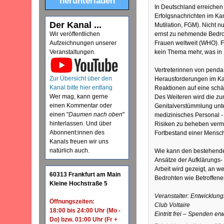
herunterladen
In Deutschland erreichen
Erfolgsnachrichten im K
Der Kanal ...
Mutilation, FGM). Nicht nu
ernst zu nehmende Bedroh
Wir veröffentlichen
Frauen weltweit (WHO). F
Aufzeichnungen unserer
kein Thema mehr, was in 
Veranstaltungen.
Vertreterinnen von penda
Zur Übersicht über den
Herausforderungen im Ka
Kanal bitte hier entlang
Reaktionen auf eine schä
Wer mag, kann gerne
Des Weiteren wird die z
einen Kommentar oder
Genitalverstümmlung unt
einen "
Daumen nach oben
"
medizinisches Personal - 
hinterlassen. Und über
Risiken zu beheben verma
Abonnent:innen des
Fortbestand einer Mensch
Kanals freuen wir uns
natürlich auch.
Wie kann den bestehend
Ansätze der Aufklärungs-
Arbeit wird gezeigt, an 
60313 Frankfurt am Main
Bedrohten wie Betroffenen
Kleine Hochstraße 5
Veranstalter: Entwicklun
Öffnungszeiten:
Club Voltaire
18:00 bis 24:00 Uhr (Mo -
Eintritt frei – Spenden er
Do) bzw. 01:00 Uhr (Fr +