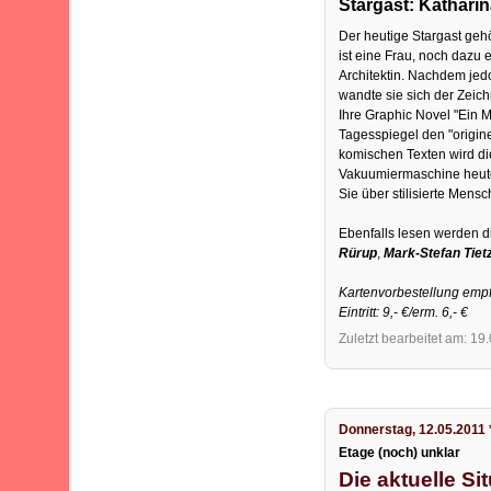
Stargast: Kathari
Der heutige Stargast geh
ist eine Frau, noch dazu 
Architektin. Nachdem jedo
wandte sie sich der Zeichn
Ihre Graphic Novel "Ein 
Tagesspiegel den "origin
komischen Texten wird die
Vakuumiermaschine heute
Sie über stilisierte Mens
Ebenfalls lesen werden 
Rürup
,
Mark-Stefan Tiet
Kartenvorbestellung empf
Eintritt: 9,- €/erm. 6,- €
Zuletzt bearbeitet am: 19
Donnerstag, 12.05.2011 
Etage (noch) unklar
Die aktuelle Si