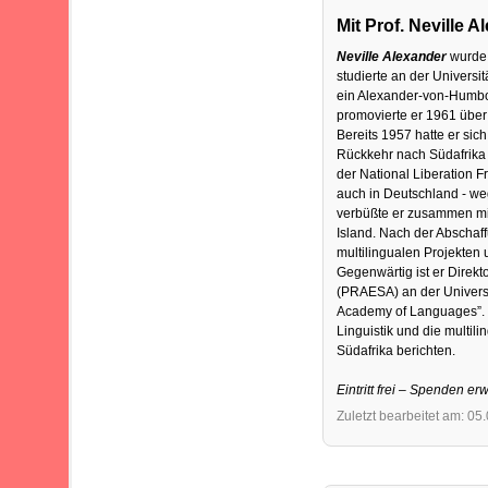
Mit Prof. Neville 
Neville
Alexander
wurde 
studierte an der Universi
ein Alexander-von-Humbol
promovierte er 1961 übe
Bereits 1957 hatte er si
Rückkehr nach Südafrika
der National Liberation Fr
auch in Deutschland - we
verbüßte er zusammen mi
Island. Nach der Abschaff
multilingualen Projekten 
Gegenwärtig ist er Direkto
(PRAESA) an der Universi
Academy of Languages”. 2
Linguistik und die multili
Südafrika berichten.
Eintritt frei – Spenden er
Zuletzt bearbeitet am: 05