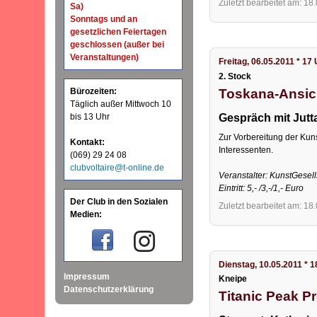
Zuletzt bearbeitet am: 18
Sa)
Sonntags und an
gesetzlichen Feiertagen
geschlossen (außer bei
Veranstaltungen)
Freitag, 06.05.2011 * 17
2. Stock
Toskana-Ansich
Bürozeiten:
Täglich außer Mittwoch 10
Gespräch mit Jutt
bis 13 Uhr
Zur Vorbereitung der Kuns
Kontakt:
Interessenten.
(069) 29 24 08
clubvoltaire@t-online.de
Veranstalter: KunstGesel
Eintritt: 5,- /3,-/1,- Euro
Der Club in den Sozialen
Zuletzt bearbeitet am: 18
Medien:
Dienstag, 10.05.2011 * 1
Impressum
Kneipe
Datenschutzerklärung
Titanic Peak P