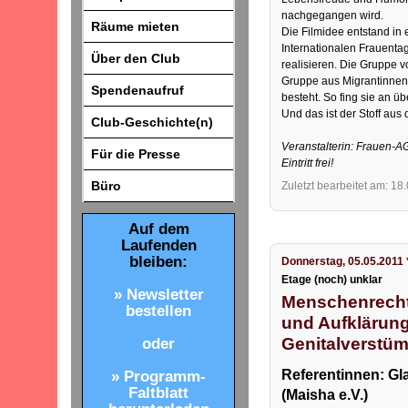
nachgegangen wird.
Räume mieten
Die Filmidee entstand in
Internationalen Frauenta
Über den Club
realisieren. Die Gruppe v
Gruppe aus Migrantinnen 
Spendenaufruf
besteht. So fing sie an ü
Und das ist der Stoff aus
Club-Geschichte(n)
Veranstalterin: Frauen-A
Für die Presse
Eintritt frei!
Büro
Zuletzt bearbeitet am: 18
Auf dem
Laufenden
bleiben:
Donnerstag, 05.05.2011 
Etage (noch) unklar
» Newsletter
Menschenrecht
bestellen
und Aufklärung
Genitalverstü
oder
Referentinnen: Gl
» Programm-
Faltblatt
(Maisha e.V.)