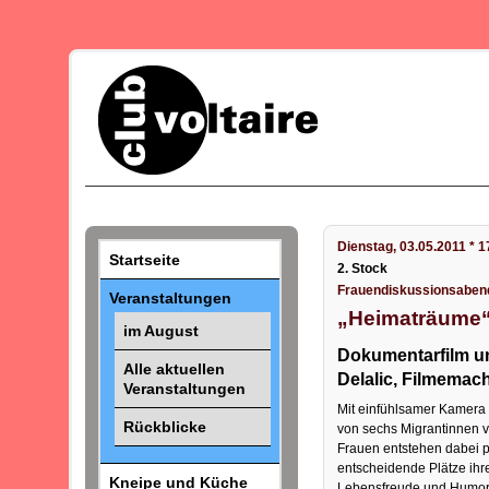
Dienstag, 03.05.2011 * 1
Startseite
2. Stock
Frauendiskussionsabend 
Veranstaltungen
„Heimaträume
im August
Dokumentarfilm un
Alle aktuellen
Delalic, Filmemac
Veranstaltungen
Mit einfühlsamer Kamera
Rückblicke
von sechs Migrantinnen v
Frauen entstehen dabei p
entscheidende Plätze ihre
Kneipe und Küche
Lebensfreude und Humor 