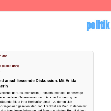
7 Uhr
(ladies only)
“
d anschliessende Diskussion. Mit Enida
herin
 zeichnet der Dokumentarfilm „Heimaträume“ die Lebenswege
erschiedener Generationen nach. Aus der Erinnerung der
rägende Bilder ihrer Herkunftsheimat – zu denen sich
r Gegenwart gesellen: der Stadt Frankfurt am Main. In denen mit
den komplexen Antworten und Fragen nach dem Begriff Heimat