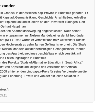
Alexander
in Cradock in der östlichen Kap-Provinz in Südafrika geboren. Er
tät Kapstadt Germanistik und Geschichte. Anschließend erhielt er
dt-Stpiendium und studierte an der Universität Tübingen. Dort
r Gerhart Hauptmann.
ch der Anti-Apartheidsbewegung angeschlossen. Nach seiner
 war er zusammen mit Nelson Mandela einer der Mitbegründer
ont (NLF). 1963 wurde er verhaftet und trotz weltweiter Proteste -
gen Hochverrats zu zehn Jahren Gefängnis verurteilt. Die Strafe
t Nelson Mandela auf der berüchtigten Gefängnisinsel Robben
ung des Apartheidsregimes beschäftigte er sich verstärkt mit
und Erziehungsfragen in Südafrika.
r des Projekts “Study of Alternative Education in South Africa”
tät von Kapstadt und Mitglied des Vorstands der “African
008 erhielt er den Linguapax-Preis für seine Verdienste um die
nguale Erziehung. Er wird uns von der aktuellen Situation in
wünscht
.05.11