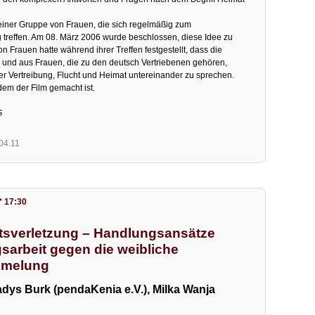
 einer Gruppe von Frauen, die sich regelmäßig zum
g treffen. Am 08. März 2006 wurde beschlossen, diese Idee zu
on Frauen hatte während ihrer Treffen festgestellt, dass die
und aus Frauen, die zu den deutsch Vertriebenen gehören,
ber Vertreibung, Flucht und Heimat untereinander zu sprechen.
 dem der Film gemacht ist.
G
.04.11
* 17:30
sverletzung – Handlungsansätze
sarbeit gegen die weibliche
mmelung
adys Burk (pendaKenia e.V.), Milka Wanja