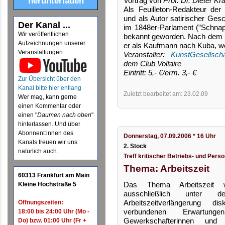
herunterladen
Vortrag von
Prof. Dr. Dieter K
Als Feuilleton-Redakteur de
und als Autor satirischer Gesc
Der Kanal ...
im 1848er-Parlament (”Schnap
Wir veröffentlichen
bekannt geworden. Nach dem S
Aufzeichnungen unserer
er als Kaufmann nach Kuba, wo
Veranstaltungen.
Veranstalter:
KunstGesellscha
dem Club Voltaire
Eintritt: 5,- €/erm. 3,- €
Zur Übersicht über den
Kanal bitte hier entlang
Zuletzt bearbeitet am: 23.02.09
Wer mag, kann gerne
einen Kommentar oder
einen "
Daumen nach oben
"
hinterlassen. Und über
Abonnent:innen des
Donnerstag, 07.09.2006 * 16 Uhr
Kanals freuen wir uns
2. Stock
natürlich auch.
Treff kritischer Betriebs- und Perso
Thema: Arbeitszeit
60313 Frankfurt am Main
Das Thema Arbeitszeit w
Kleine Hochstraße 5
ausschließlich unter 
Arbeitszeitverlängerung d
Öffnungszeiten:
verbundenen Erwartunge
18:00 bis 24:00 Uhr (Mo -
Gewerkschafterinnen und
Do) bzw. 01:00 Uhr (Fr +