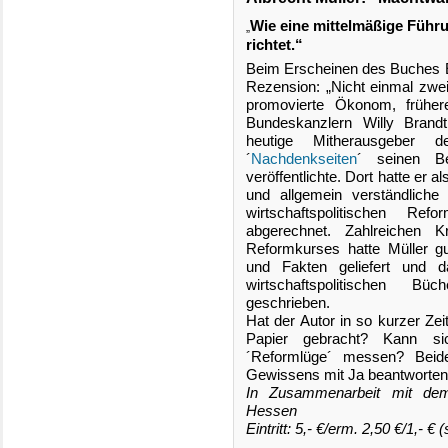
Wie eine mittelmäßige Führ
„
richtet.“
Beim Erscheinen des Buches E
Rezension: „Nicht einmal zwei
promovierte Ökonom, frühere
Bundeskanzlern Willy Bran
heutige Mitherausgeber der
´
Nachdenkseiten
´ seinen Be
veröffentlichte. Dort hatte er a
und allgemein verständliche
wirtschaftspolitischen Ref
abgerechnet. Zahlreichen Kr
Reformkurses hatte Müller 
und Fakten geliefert und d
wirtschaftspolitischen B
geschrieben.
Hat der Autor in so kurzer Ze
Papier gebracht? Kann s
´Reformlüge´ messen? Bei
Gewissens mit Ja beantworten.
In Zusammenarbeit mit d
Hessen
Eintritt: 5,- €/erm. 2,50 €/1,- € (