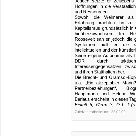
Jedoch setzte er zeitlebens
Hoffnungen in die Verstaatli
und Ressourcen.
Sowohl die Weimarer als 
Erfahrung brachten ihn zu 
Kapitalismus grundsätzlich in
hinüberzuwachsen. Im Ne
Roosevelt sah er jedoch die g
Systemen hielt er die st
intellektuellen und der künstle
Seine eigene Autonomie als Int
DDR durch taktisc
Interessengegensätzen zwi
und ihren Statthaltern her.
Die Brecht- und Gramsci-Exp
u.a. „Ein akzeptabler Mann?
Partnerbeziehungen“, Bi
Hauptmann und Helene Weig
Berlaus erscheint in diesen Ta
Eintritt: 5,- €/erm. 3,- €/ 1,- € (s
Zuletzt bearbeitet am: 23.02.09