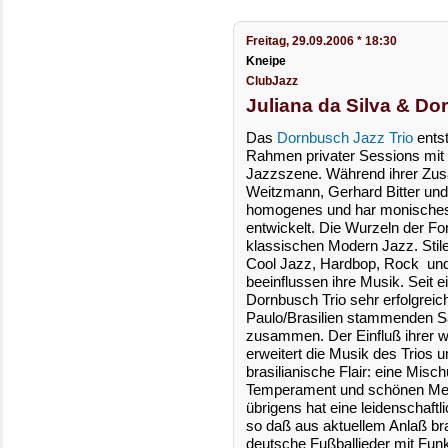
Freitag, 29.09.2006 * 18:30
Kneipe
ClubJazz
Juliana da Silva & Do
Das
Dornbusch Jazz Trio
ents
Rahmen privater Sessions mit 
Jazzszene. Während ihrer Zu
Weitzmann, Gerhard Bitter und 
homogenes und har monisches
entwickelt. Die Wurzeln der Fo
klassischen Modern Jazz. Stil
Cool Jazz, Hardbop, Rock und 
beeinflussen ihre Musik. Seit ei
Dornbusch Trio sehr erfolgreic
Paulo/Brasilien stammenden Sä
zusammen. Der Einfluß ihrer
erweitert die Musik des Trios 
brasilianische Flair: eine Mis
Temperament und schönen Melo
übrigens hat eine leidenschaft
so daß aus aktuellem Anlaß br
deutsche Fußballieder mit Fu