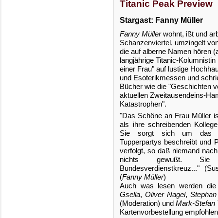
Titanic Peak Preview
Stargast: Fanny Müller
Fanny Müller
wohnt, ißt und ar
Schanzenviertel, umzingelt vo
die auf alberne Namen hören (
langjährige Titanic-Kolumnistin
einer Frau" auf lustige Hochh
und Esoterikmessen und schr
Bücher wie die "Geschichten v
aktuellen Zweitausendeins-Ha
Katastrophen".
"Das Schöne an Frau Müller is
als ihre schreibenden Kolle
Sie sorgt sich um das A
Tupperpartys beschreibt und 
verfolgt, so daß niemand nac
nichts gewußt. Sie
Bundesverdienstkreuz..." (S
(
Fanny Müller
)
Auch was lesen werden di
Gsella
,
Oliver Nagel
,
Stephan
(Moderation) und
Mark-Stefan 
Kartenvorbestellung empfohlen 