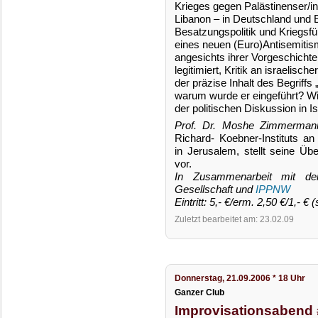
Krieges gegen Palästinenser/i
Libanon – in Deutschland und 
Besatzungspolitik und Kriegsfü
eines neuen (Euro)Antisemiti
angesichts ihrer Vorgeschichte
legitimiert, Kritik an israelisch
der präzise Inhalt des Begriff
warum wurde er eingeführt? Wie
der politischen Diskussion in I
Prof. Dr. Moshe Zimmerman
Richard- Koebner-Instituts an
in Jerusalem, stellt seine Ü
vor.
In Zusammenarbeit mit der 
Gesellschaft und
IPPNW
Eintritt: 5,- €/erm. 2,50 €/1,- € (
Zuletzt bearbeitet am: 23.02.09
Donnerstag, 21.09.2006 * 18 Uhr
Ganzer Club
Improvisationsabend 