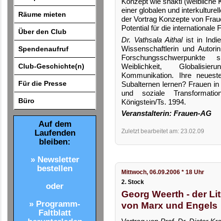
Konzept wie shakti (weibliche Kr
einer globalen und interkulture
Räume mieten
der Vortrag Konzepte von Fra
Potential für die international
Über den Club
Dr. Vathsala Aithal
ist in Indi
Wissenschaftlerin und Autori
Spendenaufruf
Forschungsschwerpunkte s
Club-Geschichte(n)
Weiblichkeit, Globalisie
Kommunikation. Ihre neueste
Für die Presse
Subalternen lernen? Frauen i
und soziale Transformatio
Büro
Königstein/Ts. 1994.
Veranstalterin: Frauen-AG
Auf dem
Zuletzt bearbeitet am: 23.02.09
Laufenden
bleiben:
» Newsletter
bestellen
Mittwoch, 06.09.2006 * 18 Uhr
2. Stock
oder
Georg Weerth - der Lit
» Programm-
von Marx und Engels
Faltblatt