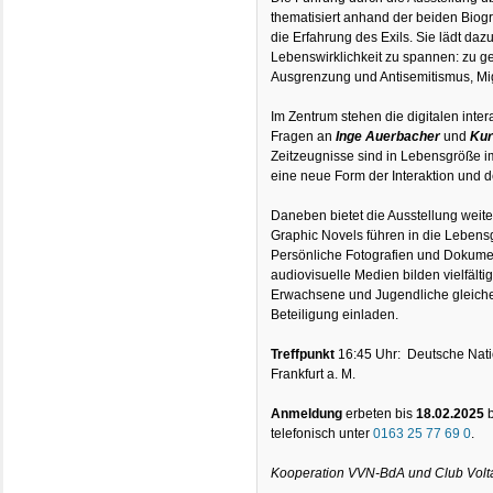
thematisiert anhand der beiden Biog
die Erfahrung des Exils. Sie lädt daz
Lebenswirklichkeit zu spannen: zu 
Ausgrenzung und Antisemitismus, Mi
Im Zentrum stehen die digitalen intera
Fragen an
Inge Auerbacher
und
Kur
Zeitzeugnisse sind in Lebensgröße 
eine neue Form der Interaktion und 
Daneben bietet die Ausstellung wei
Graphic Novels führen in die Lebens
Persönliche Fotografien und Dokumen
audiovisuelle Medien bilden vielfält
Erwachsene und Jugendliche gleic
Beteiligung einladen.
Treffpunkt
16:45 Uhr: Deutsche Natio
Frankfurt a. M.
Anmeldung
erbeten bis
18.02.2025
telefonisch unter
0163 25 77 69 0
.
Kooperation VVN-BdA und Club Volt