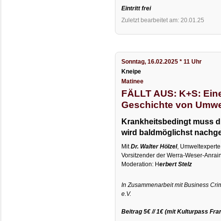
Eintritt frei
Zuletzt bearbeitet am: 20.01.25
Sonntag, 16.02.2025 * 11 Uhr
Kneipe
Matinee
FÄLLT AUS: K+S: Ein
Geschichte von Umw
Krankheitsbedingt muss die
wird baldmöglichst nachge
Mit
Dr. Walter Hölzel
, Umweltexperte
Vorsitzender der Werra-Weser-Anrain
Moderation: H
erbert Stelz
In Zusammenarbeit mit Business Crim
e.V.
Beitrag 5€ // 1€ (mit Kulturpass Fra