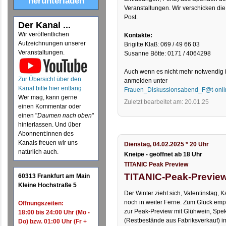
herunterladen
Veranstaltungen. Wir verschicken di
Post.
Der Kanal ...
Wir veröffentlichen
Kontakte:
Aufzeichnungen unserer
Brigitte Klaß: 069 / 49 66 03
Veranstaltungen.
Susanne Bötte: 0171 / 4064298
Auch wenn es nicht mehr notwendig is
Zur Übersicht über den
anmelden unter
Kanal bitte hier entlang
Frauen_Diskussionsabend_F@t-onli
Wer mag, kann gerne
Zuletzt bearbeitet am: 20.01.25
einen Kommentar oder
einen "
Daumen nach oben
"
hinterlassen. Und über
Abonnent:innen des
Kanals freuen wir uns
Dienstag, 04.02.2025 * 20 Uhr
natürlich auch.
Kneipe - geöffnet ab 18 Uhr
TITANIC Peak Preview
TITANIC-Peak-Preview 
60313 Frankfurt am Main
Kleine Hochstraße 5
Der Winter zieht sich, Valentinstag,
noch in weiter Ferne. Zum Glück emp
Öffnungszeiten:
zur Peak-Preview mit Glühwein, Spe
18:00 bis 24:00 Uhr (Mo -
(Restbestände aus Fabriksverkauf) i
Do) bzw. 01:00 Uhr (Fr +