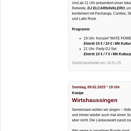
Und ab 21 Uhr präsentiert unser lok
Rebelde,
DJ ELCARNAVALERO
, u
kombiniert mit Pachanga, Cumbia, S
und Latin Rock.
Programm
19 Uhr: Konzert "MATE POW
Eintritt 15 € / 10 € / Mit Kult
21 Uhr: Party-DJ-Set
Eintritt 10 € / 7 € / Mit Kult
Zuletzt bearbeitet am: 20.01.25
Sonntag, 09.02.2025 * 19 Uhr
Kneipe
Wirtshaussingen
Gemeinsam wollen wir singen – Volks-
und immer wieder auch mal einen Schla
aber nicht. Die Liedauswahl passt zu
Wer gerne in geselliger Runde singt,