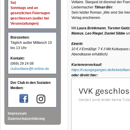
Voltaire. Stargast ist diesmal der Fr
Sa)
Liedermacher
Tilman Birr
.
Sonntags und an
Sein letzter Roman „
Wie sind Sie hi
gesetzlichen Feiertagen
Verlag erschienen.
geschlossen (außer bei
Veranstaltungen)
Mit
Laura Brinkmann
,
Torsten Gait
Mateus
,
Leo Riegel
,
Daniel Sibbe
un
Bürozeiten:
Täglich außer Mittwoch 10
Eintritt
:
bis 13 Uhr
10 € // Ermäßigt: 7 € // Mit Kulturpass
Abendkasse erhältlich)
Kontakt:
(069) 29 24 08
Kartenvorverkauf:
clubvoltaire@t-online.de
https://t.rausgegangen.de/tickets/tita
oder direkt hier:
Der Club in den Sozialen
Medien:
Impressum
Datenschutzerklärung