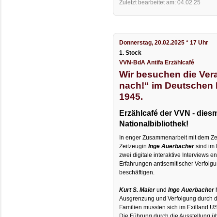
Zuletzt bearbeitet am: 04.02.25
Donnerstag, 20.02.2025 * 17 Uhr
1. Stock
VVN-BdA Antifa Erzählcafé
Wir besuchen die Ver
nach!“ im Deutschen E
1945.
Erzählcafé der VVN - dies
Nationalbibliothek!
In enger Zusammenarbeit mit dem Z
Zeitzeugin
Inge Auerbacher
sind im
zwei digitale interaktive Interviews e
Erfahrungen antisemitischer Verfolgu
beschäftigen.
Kurt S. Maier
und
Inge Auerbacher
Ausgrenzung und Verfolgung durch die
Familien mussten sich im Exilland 
Die Führung durch die Ausstellung ü