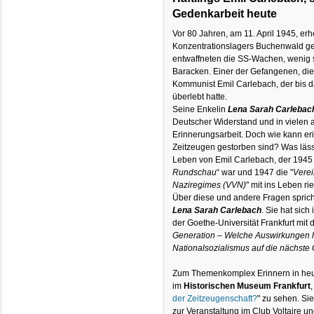
Gedenkarbeit heute
Vor 80 Jahren, am 11. April 1945, erh
Konzentrationslagers Buchenwald geg
entwaffneten die SS-Wachen, wenig 
Baracken. Einer der Gefangenen, die
Kommunist Emil Carlebach, der bis d
überlebt hatte.
Seine Enkelin
Lena Sarah Carlebac
Deutscher Widerstand und in vielen
Erinnerungsarbeit. Doch wie kann eri
Zeitzeugen gestorben sind? Was läss
Leben von Emil Carlebach, der 1945 
Rundschau
“ war und 1947 die "
Verei
Naziregimes (VVN)
" mit ins Leben rie
Über diese und andere Fragen sprich
Lena Sarah Carlebach
. Sie hat sich
der Goethe-Universität Frankfurt mit
Generation – Welche Auswirkungen 
Nationalsozialismus auf die nächste
Zum Themenkomplex Erinnern in heuti
im
Historischen Museum Frankfurt
der Zeitzeugenschaft?
" zu sehen. Sie
zur Veranstaltung im Club Voltaire un