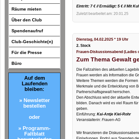
Eintritt: 7 € // Ermäßigt: 5 € // Mit K
Räume mieten
Zuletzt bearbeitet am: 20.01.25
Über den Club
Spendenaufruf
Dienstag, 04.02.2025 * 19 Uhr
Club-Geschichte(n)
2. Stock
Frauen-Diskussionsabend (Ladies o
Für die Presse
Zum Thema Gewalt g
Büro
Die Fallzahlen des aktuellen Lagebi
Frauen werden als Information die Gr
Auf dem
Weitere Themen werden die Formen 
Laufenden
Merkmale und die Entwicklung von B
bleiben:
Partnerschaftsgewalt herrschen.
Den Abschluss wird der aktuelle Ent
» Newsletter
bilden. Danach wird es viel Raum fü
bestellen
geben.
Einführung:
Kai-Antje Kiel-Rohr
oder
Veranstalterin: Frauen-AG
» Programm-
Wir finanzieren die Diskussionsab
Faltblatt
Einladungen, Porto) aus Spenden de