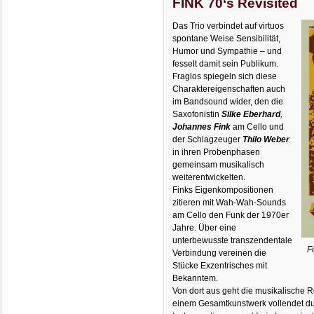
FINK 70‘s Revisited
Das Trio verbindet auf virtuos
spontane Weise Sensibilität,
Humor und Sympathie – und
fesselt damit sein Publikum.
Fraglos spiegeln sich diese
Charaktereigenschaften auch
im Bandsound wider, den die
Saxofonistin
Silke Eberhard
,
Johannes Fink
am Cello und
der Schlagzeuger
Thilo Weber
in ihren Probenphasen
gemeinsam musikalisch
weiterentwickelten.
Finks Eigenkompositionen
zitieren mit Wah-Wah-Sounds
am Cello den Funk der 1970er
Jahre. Über eine
unterbewusste transzendentale
F
Verbindung vereinen die
Stücke Exzentrisches mit
Bekanntem.
Von dort aus geht die musikalische 
einem Gesamtkunstwerk vollendet d