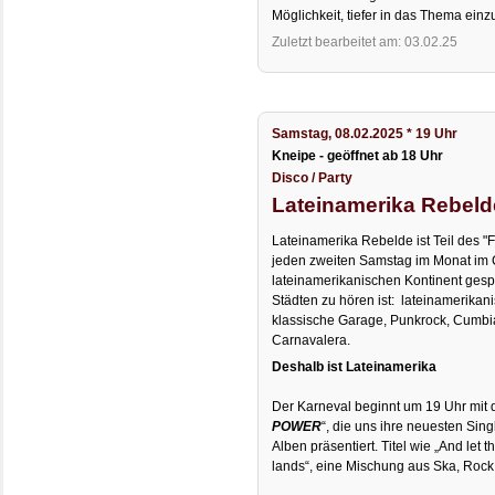
Möglichkeit, tiefer in das Thema einz
Zuletzt bearbeitet am: 03.02.25
Samstag, 08.02.2025 * 19 Uhr
Kneipe - geöffnet ab 18 Uhr
Disco / Party
Lateinamerika Rebelde
Lateinamerika Rebelde ist Teil des "
jeden zweiten Samstag im Monat im 
lateinamerikanischen Kontinent gespie
Städten zu hören ist: lateinamerikani
klassische Garage, Punkrock, Cumb
Carnavalera.
Deshalb ist Lateinamerika
Der Karneval beginnt um 19 Uhr mit 
POWER
“, die uns ihre neuesten Sing
Alben präsentiert. Titel wie „And let 
lands“, eine Mischung aus Ska, Rock