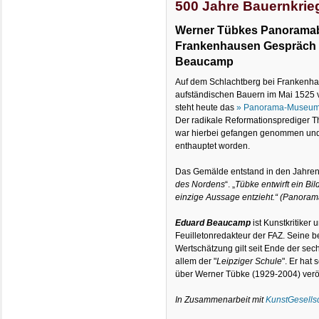
500 Jahre Bauernkrie
Werner Tübkes Panoramab
Frankenhausen Gespräch m
Beaucamp
Auf dem Schlachtberg bei Frankenhau
aufständischen Bauern im Mai 1525 
steht heute das
» Panorama-Museu
Der radikale Reformationsprediger Th
war hierbei gefangen genommen und
enthauptet worden.
Das Gemälde entstand in den Jahren 1
des Nordens
“. „
Tübke entwirft ein Bil
einzige Aussage entzieht.“ (Panor
Eduard Beaucamp
ist Kunstkritiker
Feuilletonredakteur der FAZ. Seine
Wertschätzung gilt seit Ende der sec
allem der "
Leipziger Schule
". Er hat
über Werner Tübke (1929-2004) veröff
In Zusammenarbeit mit
KunstGesells