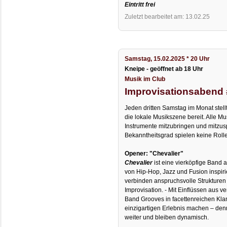
Eintritt frei
Zuletzt bearbeitet am: 13.02.25
Samstag, 15.02.2025 * 20 Uhr
Kneipe - geöffnet ab 18 Uhr
Musik im Club
Improvisationsabend
Jeden dritten Samstag im Monat stellt
die lokale Musikszene bereit. Alle Mu
Instrumente mitzubringen und mitzusp
Bekanntheitsgrad spielen keine Rolle
Opener: "Chevalier"
Chevalier
ist eine vierköpfige Band 
von Hip-Hop, Jazz und Fusion inspiri
verbinden anspruchsvolle Strukturen
Improvisation. - Mit Einflüssen aus v
Band Grooves in facettenreichen Kla
einzigartigen Erlebnis machen – denn
weiter und bleiben dynamisch.