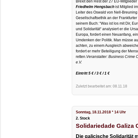
Brexit den Rest der 27 EU-Mitgliede
Friedhelm Hengsbach
ist Mitglied 
Leiter des Oswald von Nell-Breuning I
Gesellschaftsethik an der Frankfurte
seinem Buch: “Was ist los mit Dir, Eu
und Solidarität“ analysiert er die Ur
Europa, fordert einen Neuanfang, ein
Umdenken der Politik. Man müsse auf
achten, zu einem Ausgleich abweich
fordert er mehr Beteiligung der Men
retten.
Veranstalter: Business Crime C
e.V.
Eintritt 5 € / 3 € / 1 €
Zuletzt bearbeitet am: 08.11.18
Sonntag, 18.11.2018 * 14 Uhr
2. Stock
Solidariedade Galiza
Die galicische Solidarität 