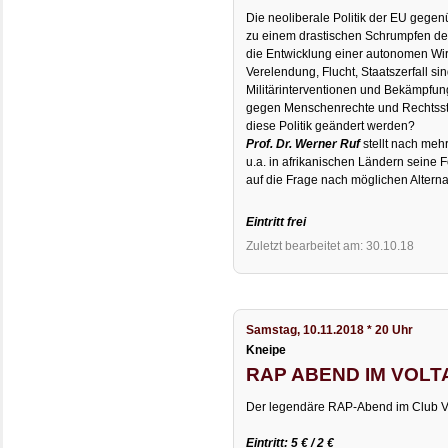
Die neoliberale Politik der EU gegen
zu einem drastischen Schrumpfen de
die Entwicklung einer autonomen Wir
Verelendung, Flucht, Staatszerfall si
Militärinterventionen und Bekämpfun
gegen Menschenrechte und Rechtssta
diese Politik geändert werden?
Prof. Dr. Werner Ruf
stellt nach meh
u.a. in afrikanischen Ländern seine
auf die Frage nach möglichen Alterna
Eintritt frei
Zuletzt bearbeitet am: 30.10.18
Samstag, 10.11.2018 * 20 Uhr
Kneipe
RAP ABEND IM VOLTAIR
Der legendäre RAP-Abend im Club Vo
Eintritt: 5 € / 2 €