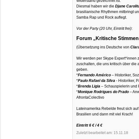
Widerstand gezeichnet ist.
Diesmal haben wir die
Djane Caroli
brasilianische Rhythmen mitbringt un
Samba Rap und Rock auflegt.
Vor der Party (20 Uhr, Eintritt frei)
:
Forum „Kritische Stimmen 
(Übersetzung ins Deutsche von
Clar
Wir werden per Skype Expert*innen z
zuschalten, die uns kritisch über die 
geben.
*
Fernando Américo
– Historiker, S
*
Paulo Rafael da Silva
- Historiker, 
*
Brenda Ligia
– Schauspielerin und 
*
Monique Rodrigues do Prado
– Anw
AfrontaColectivo
Lateinamerika Rebelde freut sich auf
Brasilien und dann mit viel Krach!
Eintritt 6 € / 4 €
Zuletzt bearbeitet am: 15.11.18