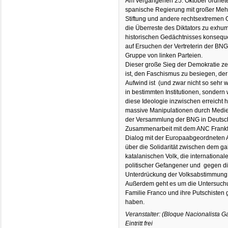
Am vergangenen 25. Oktober ordnete
spanische Regierung mit großer Mehr
Stiftung und andere rechtsextremen O
die Überreste des Diktators zu exhum
historischen Gedächtnisses konseque
auf Ersuchen der Vertreterin der B
Gruppe von linken Parteien.
Dieser große Sieg der Demokratie ze
ist, den Faschismus zu besiegen, der
Aufwind ist (und zwar nicht so sehr 
in bestimmten Institutionen, sondern 
diese Ideologie inzwischen erreicht 
massive Manipulationen durch Medie
der Versammlung der BNG in Deutsch
Zusammenarbeit mit dem ANC Frankfu
Dialog mit der Europaabgeordneten 
über die Solidarität zwischen dem g
katalanischen Volk, die internationa
politischer Gefangener und gegen di
Unterdrückung der Volksabstimmung
Außerdem geht es um die Untersuchu
Familie Franco und ihre Putschisten 
haben.
Veranstalter:
(Bloque Nacionalista 
Eintritt frei