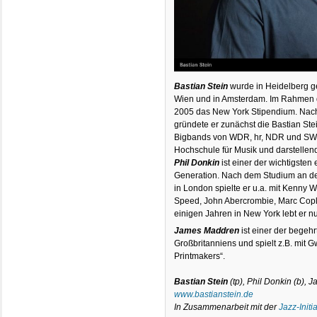
Bastian Stein
wurde in Heidelberg g
Wien und in Amsterdam. Im Rahmen de
2005 das New York Stipendium. Na
gründete er zunächst die Bastian Stei
Bigbands von WDR, hr, NDR und SWR. 
Hochschule für Musik und darstellende
Phil Donkin
ist einer der wichtigste
Generation. Nach dem Studium an de
in London spielte er u.a. mit Kenny W
Speed, John Abercrombie, Marc Cop
einigen Jahren in New York lebt er n
James Maddren
ist einer der bege
Großbritanniens und spielt z.B. mit 
Printmakers“.
Bastian Stein
(tp), Phil Donkin (b),
www.bastianstein.de
In Zusammenarbeit mit der
Jazz-Initi