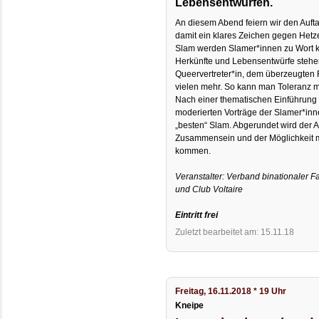
Lebensentwürfen.
An diesem Abend feiern wir den Auft
damit ein klares Zeichen gegen Het
Slam werden Slamer*innen zu Wort k
Herkünfte und Lebensentwürfe stehe
Queervertreter*in, dem überzeugten
vielen mehr. So kann man Toleranz mi
Nach einer thematischen Einführung 
moderierten Vorträge der Slamer*in
„besten“ Slam. Abgerundet wird der
Zusammensein und der Möglichkeit m
kommen.
Veranstalter: Verband binationaler Fa
und Club Voltaire
Eintritt frei
Zuletzt bearbeitet am: 15.11.18
Freitag, 16.11.2018 * 19 Uhr
Kneipe