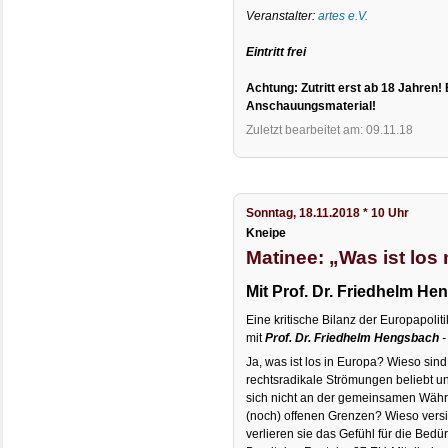
Veranstalter:
artes e.V.
Eintritt frei
Achtung: Zutritt erst ab 18 Jahren! 
Anschauungsmaterial!
Zuletzt bearbeitet am: 09.11.18
Sonntag, 18.11.2018 * 10 Uhr
Kneipe
Matinee: „Was ist los 
Mit Prof. Dr. Friedhelm H
Eine kritische Bilanz der Europapoliti
mit
Prof. Dr. Friedhelm Hengsbach
-
Ja, was ist los in Europa? Wieso sind
rechtsradikale Strömungen beliebt 
sich nicht an der gemeinsamen Wäh
(noch) offenen Grenzen? Wieso versink
verlieren sie das Gefühl für die Bed