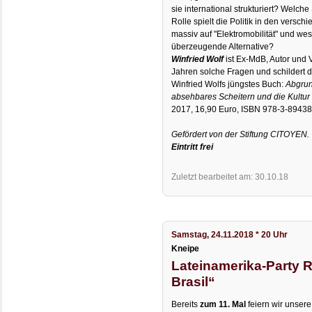
sie international strukturiert? Welc
Rolle spielt die Politik in den vers
massiv auf "Elektromobilität" und we
überzeugende Alternative?
Winfried Wolf
ist Ex-MdB, Autor und V
Jahren solche Fragen und schildert d
Winfried Wolfs jüngstes Buch:
Abgrund
absehbares Scheitern und die Kultur
2017, 16,90 Euro, ISBN 978-3-89438
Gefördert von der Stiftung CITOYEN.
Eintritt frei
Zuletzt bearbeitet am: 30.10.18
Samstag, 24.11.2018 * 20 Uhr
Kneipe
Lateinamerika-Party R
Brasil“
Bereits
zum 11. Mal
feiern wir unser