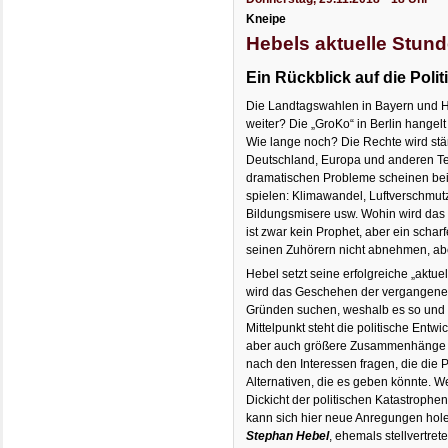
Kneipe
Hebels aktuelle Stun
Ein Rückblick auf die Polit
Die Landtagswahlen in Bayern und H
weiter? Die „GroKo“ in Berlin hangelt
Wie lange noch? Die Rechte wird stär
Deutschland, Europa und anderen Tei
dramatischen Probleme scheinen bei
spielen: Klimawandel, Luftverschmut
Bildungsmisere usw. Wohin wird das
ist zwar kein Prophet, aber ein schar
seinen Zuhörern nicht abnehmen, abe
Hebel setzt seine erfolgreiche „aktuel
wird das Geschehen der vergangene
Gründen suchen, weshalb es so und n
Mittelpunkt steht die politische Entw
aber auch größere Zusammenhänge w
nach den Interessen fragen, die die 
Alternativen, die es geben könnte. W
Dickicht der politischen Katastrophen
kann sich hier neue Anregungen hol
Stephan Hebel
, ehemals stellvertret