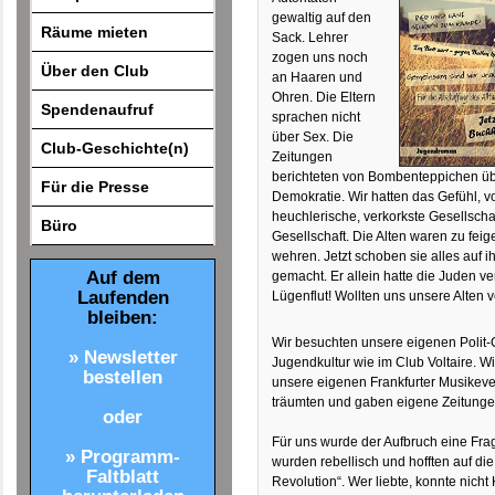
gewaltig auf den
Räume mieten
Sack. Lehrer
zogen uns noch
Über den Club
an Haaren und
Ohren. Die Eltern
Spendenaufruf
sprachen nicht
über Sex. Die
Club-Geschichte(n)
Zeitungen
berichteten von Bombenteppichen ü
Für die Presse
Demokratie. Wir hatten das Gefühl, v
heuchlerische, verkorkste Gesellschaf
Büro
Gesellschaft. Die Alten waren zu fei
wehren. Jetzt schoben sie alles auf ih
Auf dem
gemacht. Er allein hatte die Juden ve
Laufenden
Lügenflut! Wollten uns unsere Alten 
bleiben:
Wir besuchten unsere eigenen Polit
» Newsletter
Jugendkultur wie im Club Voltaire. 
bestellen
unsere eigenen Frankfurter Musikeven
träumten und gaben eigene Zeitunge
oder
Für uns wurde der Aufbruch eine Fra
» Programm-
wurden rebellisch und hofften auf die
Faltblatt
Revolution“. Wer liebte, konnte nicht