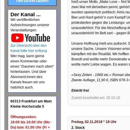
herunterladen
hieß unser Motto „Make Love – Not W
zwei Mal mit derselben pennt, gehör
wurden spielerisch politisch: Amis r
Der Kanal ...
Bier und Hanf gehör’n zum Kampf! Und
Wir veröffentlichen
protestierten gegen die Leistungs- 
Aufzeichnungen unserer
unausstehlich: Für die Abschaffung d
Veranstaltungen.
unausstehlich! Im Bett zart – gegen B
Unsere Hoffnung hielt uns aufrecht.
Zur Übersicht über den
unsere Sache. Unsere Visionen errei
Kanal bitte hier entlang
kämpften mit der Realität. Wir hofft
Wer mag, kann gerne
Brandt und wollte mehr Demokratie 
einen Kommentar oder
wollte mehr Liebe wagen. Es waren s
einen "
Daumen nach oben
"
hinterlassen. Und über
»Sexy Zeiten - 1968 etc.« Roman übe
Abonnent:innen des
Zweite Auflage, 11,90 €, ISBN 978-3
Kanals freuen wir uns
natürlich auch.
Eintritt frei
Zuletzt bearbeitet am: 30.10.18
60313 Frankfurt am Main
Kleine Hochstraße 5
Öffnungszeiten:
Freitag, 02.11.2018 * 18 Uhr
18:00 bis 24:00 Uhr (Mo -
Do) bzw. 01:00 Uhr (Fr +
2. Stock