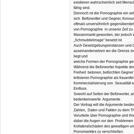
existieren wahrscheinlich seit Mensc
fähig sind.
Dennoch ist die Pornographie ein se
sich Befürwotter und Gegner, Kons
oftmals unversöhnlich gegenüberstehe
von Pornographie in unserer Zeit zu
Massenmarkt geworden, der jedoch w
„Schmuddelimage“ besetzt ist.
Auch Gesetzgebungsinstanzen und Ge
auseinandersetzen wo die Grenze z
liegt und
welche Formen der Pornographie gese
Während die Befürworter Aspekte der
Freiheit betonen, befürchten Gegner 
kritisieren Pornographie als frauenfe
Kommerzialisierung von Sexualität e
Einfluss.
Sowohl auf Seiten der Befürworter, a
bedenkenswerte Argumente.
Der Vortrag will die Argumente beide
Zahlen, Daten und Fakten zu dem The
Vorurteile über Pornographie und i
dabei die Augen vor den Problemen 
Kollateralschäden des gewaltigen u
Pornomarktes zu verschließen.