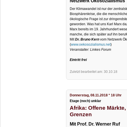
Netzwerk Ökosozialismus
Der Klimawandel ist nur der zentral
Biosphärenkrise, die die menschliche
ökologische Frage ist zur dringends
geworden. Was hat uns Karl Marx da
Marx bereits im 19. Jahrhundert wese
manche, die sich später auf ihn beru
Mit
Dr. Bruno Kern
vom Netzwerk Ök
(
www.oekosozialismus.net
)
Veranstalter: Linkes Forum
Eintritt frei
Zuletzt bearbeitet am: 30.10.18
Donnerstag, 08.11.2018 * 18 Uhr
Etage (noch) unklar
Afrika: Offene Märkte
Grenzen
Mit Prof. Dr. Werner Ruf