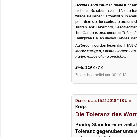
Dorthe Landschulz
studierte Kinderb
Liebe zu Schabernack und Niederträch
wurde sie lieber Cartoonistin. In Ab
porträtiert sie die exotische bretonisc
Jahren lebt: Laberdors, Geschlechter
Ihre Cartoons erscheinen in "
Titanic
",
Heiligsten Hallen dieses Landes, de
Außerdem werden lesen die TITANI
Moritz Hürtgen
,
Fabian Lichter
,
Leo 
Kartenvorbestellung empfohlen.
Eintritt 10 € / 7 €
Zuletzt bearbeitet am: 30.10.18
Donnerstag, 15.11.2018 * 18 Uhr
Kneipe
Die Toleranz des Wor
Poetry Slam für eine vielfä
Toleranz gegenüber unter