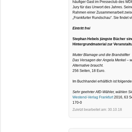
häufiger Gast im Presseclub des WDR
Jury für das Unwort des Jahres. Seine
Rahmen einer Zusammenarbeit zwisc
„Frankfurter Rundschau“. Sie findet vi
Eintritt frei
Stephan Hebels jüngste Bücher sind
Hintergrundmaterial zur Veranstalt
Mutter Blamage und die Brandstifter
Das Versagen der Angela Merkel – 
Alternative braucht.
256 Seiten, 18 Euro.
Im Buchhandel erhältlich ist folgender
Sehr geehrter AfD-Wähler, wählen Sie
Westend-Verlag Frankfurt
2016, 63 Se
170-0
Zuletzt bearbeitet am: 30.10.18