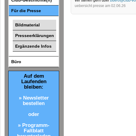
Club-Geschichte(n)
Wir stehen gern über
buero@club-vol
uebersicht presse am 02.06.26
Für die Presse
Bildmaterial
Presseerklärungen
Ergänzende Infos
Büro
Auf dem
Laufenden
bleiben:
» Newsletter
bestellen
oder
» Programm-
Faltblatt