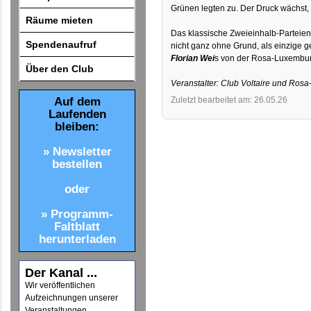
Grünen legten zu. Der Druck wächst,
Räume mieten
Das klassische Zweieinhalb-Parteien-
Spendenaufruf
nicht ganz ohne Grund, als einzige ges
Florian Wei
s von der Rosa-Luxemburg
Über den Club
Veranstalter: Club Voltaire und Ro
Auf dem
Zuletzt bearbeitet am: 26.05.26
Laufenden
bleiben:
» Newsletter
bestellen
oder
» Programm-
Faltblatt
herunterladen
Der Kanal ...
Wir veröffentlichen
Aufzeichnungen unserer
Veranstaltungen.