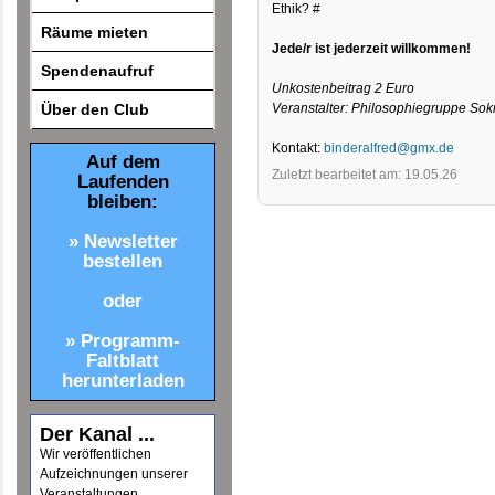
Ethik? #
Räume mieten
Jede/r ist jederzeit willkommen!
Spendenaufruf
Unkostenbeitrag 2 Euro
Über den Club
Veranstalter: Philosophiegruppe Sok
Kontakt:
binderalfred@gmx.de
Auf dem
Zuletzt bearbeitet am: 19.05.26
Laufenden
bleiben:
» Newsletter
bestellen
oder
» Programm-
Faltblatt
herunterladen
Der Kanal ...
Wir veröffentlichen
Aufzeichnungen unserer
Veranstaltungen.