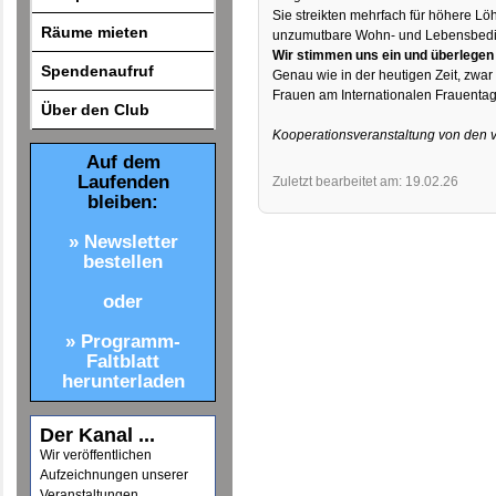
Sie streikten mehrfach für höhere L
Räume mieten
unzumutbare Wohn- und Lebensbedin
Wir stimmen uns ein und überlegen
Spendenaufruf
Genau wie in der heutigen Zeit, zwar
Frauen am Internationalen Frauenta
Über den Club
Kooperationsveranstaltung von den v
Auf dem
Laufenden
Zuletzt bearbeitet am: 19.02.26
bleiben:
» Newsletter
bestellen
oder
» Programm-
Faltblatt
herunterladen
Der Kanal ...
Wir veröffentlichen
Aufzeichnungen unserer
Veranstaltungen.