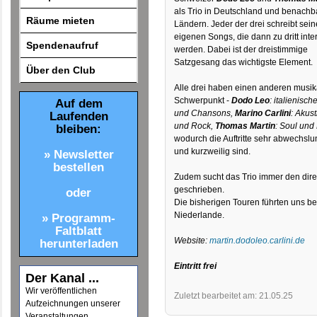
als Trio in Deutschland und benachb
Räume mieten
Ländern. Jeder der drei schreibt sein
eigenen Songs, die dann zu dritt inter
Spendenaufruf
werden. Dabei ist der dreistimmige
Satzgesang das wichtigste Element.
Über den Club
Alle drei haben einen anderen musik
Schwerpunkt -
Dodo Leo
: italienisch
Auf dem
und Chansons,
Marino Carlini
: Akus
Laufenden
und Rock,
Thomas Martin
: Soul und
bleiben:
wodurch die Auftritte sehr abwechslu
und kurzweilig sind.
» Newsletter
bestellen
Zudem sucht das Trio immer den dire
geschrieben.
oder
Die bisherigen Touren führten uns be
Niederlande.
» Programm-
Faltblatt
Website:
martin.dodoleo.carlini.de
herunterladen
Eintritt frei
Der Kanal ...
Wir veröffentlichen
Zuletzt bearbeitet am: 21.05.25
Aufzeichnungen unserer
Veranstaltungen.